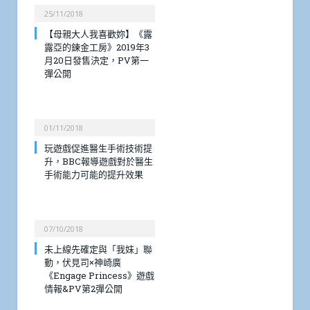
25/11/2018
【母親大人我喜歡妳】《露
露亞的鍊金工房》2019年3
月20日發售決定，PV第一
彈公開
01/11/2018
玩遊戲促進醫生手術技術提
升，BBC報導遊戲對於醫生
手術能力可能的提升效果
07/10/2018
未上線先確定與「我妹」聯
動，伏見司×神崎廣
《Engage Princess》遊戲
情報&PV第2彈公開