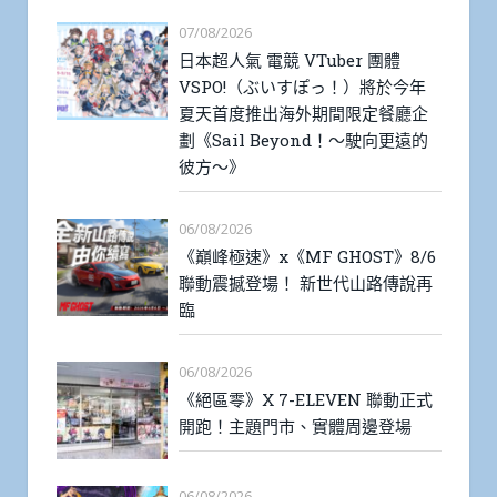
07/08/2026
日本超人氣 電競 VTuber 團體
VSPO!（ぶいすぽっ！）將於今年
夏天首度推出海外期間限定餐廳企
劃《Sail Beyond！～駛向更遠的
彼方～》
06/08/2026
《巔峰極速》x《MF GHOST》8/6
聯動震撼登場！ 新世代山路傳說再
臨
06/08/2026
《絕區零》X 7-ELEVEN 聯動正式
開跑！主題門市、實體周邊登場
06/08/2026