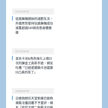
05/10/2018
從跳舞機開始的減肥生活，
外國男性堅持玩跳舞機成功
減重超過120磅改善身體健
康
03/10/2018
混合卡池&角色強化上限13
次的鍊金工房新手遊，網友
吐槽「已經是闇鍋卡池還要
13凸真的笑了」
26/09/2018
日媒詢問任天堂對庫巴姬熱
潮看法獲回覆不予置評，網
友「找官方問二創看法白痴