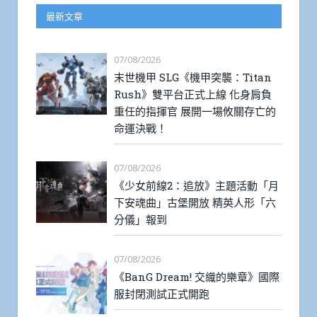
最新文章
07/08/2026
末世機甲 SLG《機甲突襲：Titan
Rush》雙平台正式上線 化身肩負
重任的指揮官 展開一場攸關存亡的
命運決戰！
07/08/2026
《少女前線2：追放》主題活動「月
下安魂曲」古堡開放 精英人形「六
分儀」報到
07/08/2026
《BanG Dream! 交織的樂章》國際
服封閉測試正式開跑