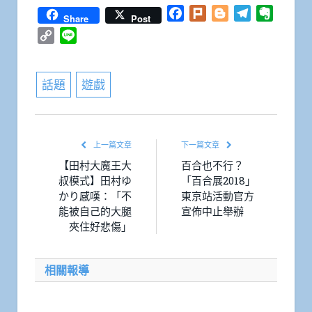
Facebook
Plurk
Blogger
Telegram
Everno
Share
Post
Copy
Line
Link
話題
遊戲
上一篇文章
下一篇文章
【田村大魔王大
百合也不行？
叔模式】田村ゆ
「百合展2018」
かり感嘆：「不
東京站活動官方
能被自己的大腿
宣佈中止舉辦
夾住好悲傷」
相關報導