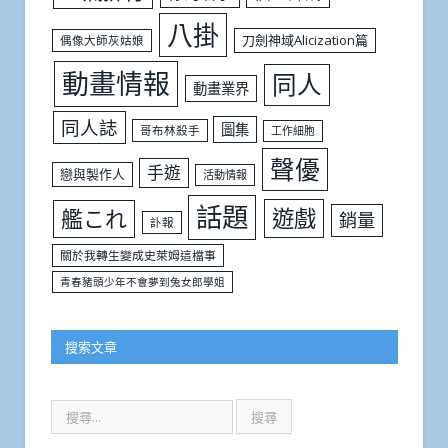
八掛
刀劍神域Alicization篇
偶像大師灰姑娘
動畫情報
同人
動畫業界
同人誌
圖集
哥布林殺手
工作細胞
聲優
手遊
戀與製作人
活動情報
話題
遊戲
艦これ
銷量
訃報
關於我轉生變成史萊姆這檔事
青春豬頭少年不會夢到兔女郎學姐
搜索文章