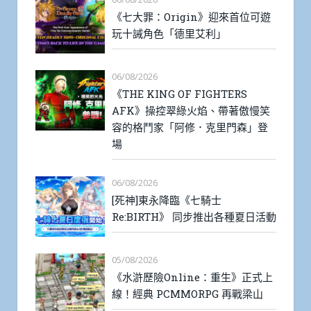
《七大罪：Origin》迎來首位可遊
玩十誡角色「德里艾利」
06/08/2026
《THE KING OF FIGHTERS
AFK》操控翠綠火焰、帶著傲慢笑
容的格鬥家「阿修．克里門森」登
場
06/08/2026
[死神]東永降臨《七騎士
Re:BIRTH》 同步推出各種夏日活動
05/08/2026
《水滸歷險Online：重生》正式上
線！經典 PCMMORPG 再戰梁山