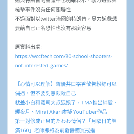
週與特朗普的會議中也明確表示，暴力遊戲與
槍擊事件沒有任何關聯性
不過面對以twitter治國的特朗普，暴力遊戲想
要給自己正名恐怕也沒有那麼容易
原資料出處:
https://wccftech.com/80-school-shooters-
not-interested-games/
【心情可以理解】聲優井口裕香敬告粉絲可以
偶遇，但不要刻意跟蹤自己
就差小白和蘿莉大叔狐娘了，TMA推出絆愛、
輝夜月、Mirai Akari虛擬 YouTuber作品
第一對修成正果的たわわ情侶？「月曜日的豐
滿160」老師即將為前發醬購買戒指