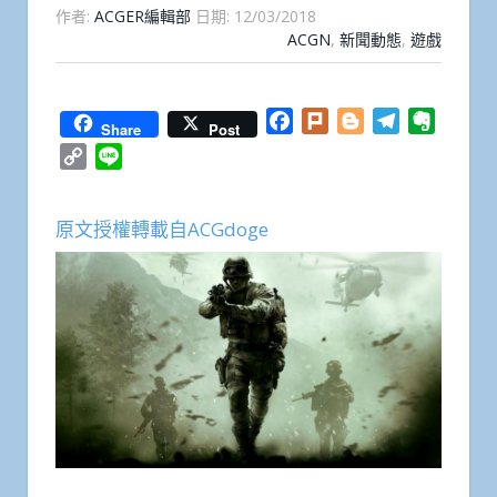
作者:
ACGER編輯部
日期:
12/03/2018
ACGN
,
新聞動態
,
遊戲
Facebook
Plurk
Blogger
Telegram
Everno
Share
Post
Copy
Line
Link
原文授權轉載自ACGdoge