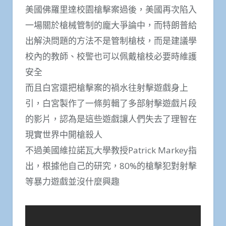
美國佛羅里達校園槍擊案過後，美國再次陷入
一場關於槍械管制的龐大爭論中，而特朗普給
出解決問題的方法不是管制槍枝，而是建議學
校內的教師、校警也可以佩戴槍枝必要時維護
安全
而且白宮還把槍擊案的禍水往射擊遊戲身上
引，白宮製作了一條剪輯了多部射擊遊戲片段
的影片，認為是這些遊戲讓人們失去了理智在
現實​​世界中開槍殺人
不過美國維拉諾瓦大學教授Patrick Markey指
出，根據他自己的研究，80%的槍擊犯對射擊
等暴力遊戲並沒什麼興趣