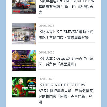
《巔峰極速》x《MF GHOST》8/6
聯動震撼登場！ 新世代山路傳說再
臨
06/08/2026
《絕區零》X 7-ELEVEN 聯動正式
開跑！主題門市、實體周邊登場
06/08/2026
《七大罪：Origin》迎來首位可遊
玩十誡角色「德里艾利」
06/08/2026
《THE KING OF FIGHTERS
AFK》操控翠綠火焰、帶著傲慢笑
容的格鬥家「阿修．克里門森」登
場