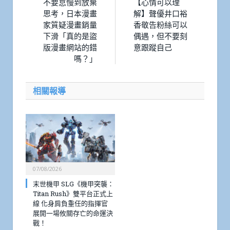
不要怠慢到放棄
【心情可以理
思考，日本漫畫
解】聲優井口裕
家質疑漫畫銷量
香敬告粉絲可以
下滑「真的是盜
偶遇，但不要刻
版漫畫網站的錯
意跟蹤自己
嗎？」
相關報導
07/08/2026
末世機甲 SLG《機甲突襲：
Titan Rush》雙平台正式上
線 化身肩負重任的指揮官
展開一場攸關存亡的命運決
戰！