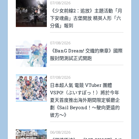
07/08/2026
《少女前線2：追放》主題活動「月
下安魂曲」古堡開放 精英人形「六
分儀」報到
07/08/2026
《BanG Dream! 交織的樂章》國際
服封閉測試正式開跑
07/08/2026
日本超人氣 電競 VTuber 團體
VSPO!（ぶいすぽっ！）將於今年
夏天首度推出海外期間限定餐廳企
劃《Sail Beyond！～駛向更遠的
彼方～》
06/08/2026