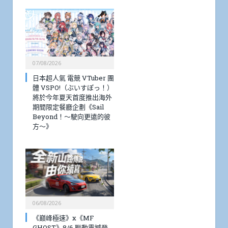
07/08/2026
日本超人氣 電競 VTuber 團
體 VSPO!（ぶいすぽっ！）
將於今年夏天首度推出海外
期間限定餐廳企劃《Sail
Beyond！～駛向更遠的彼
方～》
06/08/2026
《巔峰極速》x《MF
GHOST》8/6 聯動震撼登