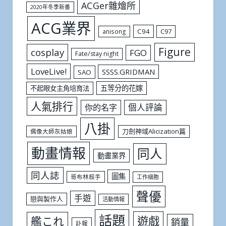
ACGer雜燴所
2020年冬季新番
ACG業界
C94
C97
anisong
Figure
cosplay
FGO
Fate/stay night
LoveLive!
SSSS.GRIDMAN
SAO
五等分的花嫁
不起眼女主角培育法
人氣排行
個人評論
你的名字
八掛
刀劍神域Alicization篇
偶像大師灰姑娘
動畫情報
同人
動畫業界
同人誌
圖集
哥布林殺手
工作細胞
聲優
手遊
戀與製作人
活動情報
話題
遊戲
艦これ
銷量
訃報