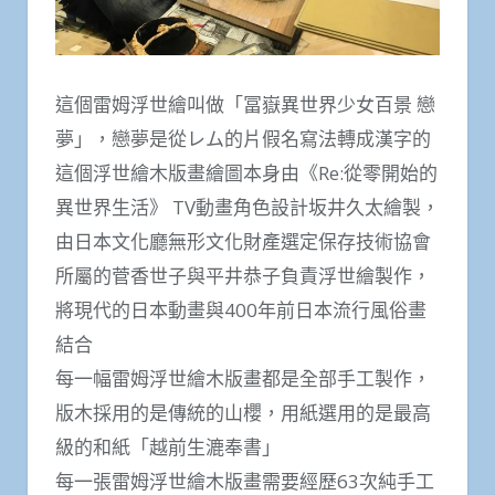
這個雷姆浮世繪叫做「冨嶽異世界少女百景 戀
夢」，戀夢是從レム的片假名寫法轉成漢字的
這個浮世繪木版畫繪圖本身由《Re:從零開始的
異世界生活》 TV動畫角色設計坂井久太繪製，
由日本文化廳無形文化財產選定保存技術協會
所屬的菅香世子與平井恭子負責浮世繪製作，
將現代的日本動畫與400年前日本流行風俗畫
結合
每一幅雷姆浮世繪木版畫都是全部手工製作，
版木採用的是傳統的山櫻，用紙選用的是最高
級的和紙「越前生漉奉書」
每一張雷姆浮世繪木版畫需要經歷63次純手工