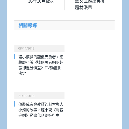
18年10月放送
擊文庫推出美食
題材漫畫
相關報導
08/11/2018
謹小慎微的龍傲天勇者，網
絡輕小說《這個勇者明明超
強卻過分慎重》TV動畫化
決定
21/10/2018
偽裝成家庭教師的刺客與大
小姐的故事，輕小說《刺客
守則》動畫化企劃進行中