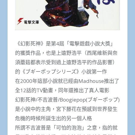
《幻影死神》是第4屆「電擊遊戲小說大獎」
的獲獎作品，也是上遠野浩平（西尾維新與奈
須蘑菇都表示受到過上遠野浩平的作品影響）
的《ブギーポップシリーズ》小說第一作
在2000年這部小說就已經由Madhouse推出了
全12話的TV動畫，同年還推出了真人電影
幻影死神/不吉波普/Boogiepop(ブギーポップ)
是小說中的主角，宮下藤花在預感到世界發生
危機的時候所誕生出的另一個人格
所謂不吉波普是「可怕的泡泡」之意，指的就