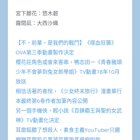
宮下藤花：悠木碧
霧間凪：大西沙織
【不，前輩，是我們的戰鬥】《噬血狂襲》
OVA第三季動畫製作決定
櫻花莊角色或會來客串，鴨志田一《青春豬頭
少年不會夢到兔女郎學姐》TV動畫18年10月
放送
相信活著的喜悅，《少女終末旅行》漫畫單行
本最終第6卷作者加筆內容公開
另一個手機俠，輕小說《百鍊霸王與聖約女武
神》TV動畫化決定
耳廓狐聽了想殺人，素食主義YouTuber只餵
寵物耳廓狐瓜果蔬菜導致其骨瘦如柴