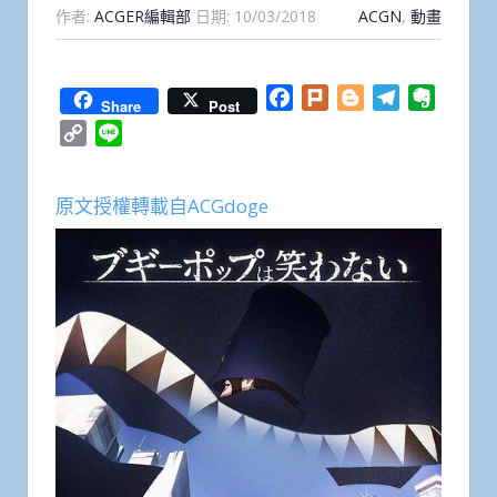
作者:
ACGER編輯部
日期:
10/03/2018
ACGN
,
動畫
Facebook
Plurk
Blogger
Telegram
Everno
Share
Post
Copy
Line
Link
原文授權轉載自ACGdoge