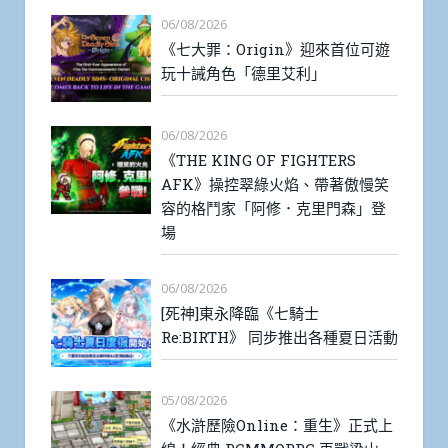
06/08/2026
《七大罪：Origin》迎來首位可遊
玩十誡角色「德里艾利」
06/08/2026
《THE KING OF FIGHTERS
AFK》操控翠綠火焰、帶著傲慢笑
容的格鬥家「阿修．克里門森」登
場
06/08/2026
[死神]東永降臨《七騎士
Re:BIRTH》 同步推出各種夏日活動
05/08/2026
《水滸歷險Online：重生》正式上