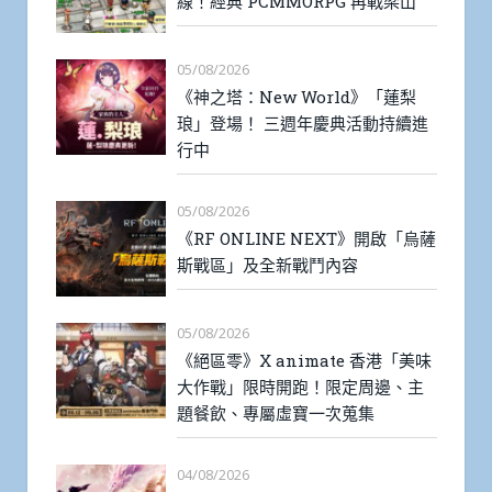
線！經典 PCMMORPG 再戰梁山
05/08/2026
《神之塔：New World》「蓮梨
琅」登場！ 三週年慶典活動持續進
行中
05/08/2026
《RF ONLINE NEXT》開啟「烏薩
斯戰區」及全新戰鬥內容
05/08/2026
《絕區零》X animate 香港「美味
大作戰」限時開跑！限定周邊、主
題餐飲、專屬虛寶一次蒐集
04/08/2026