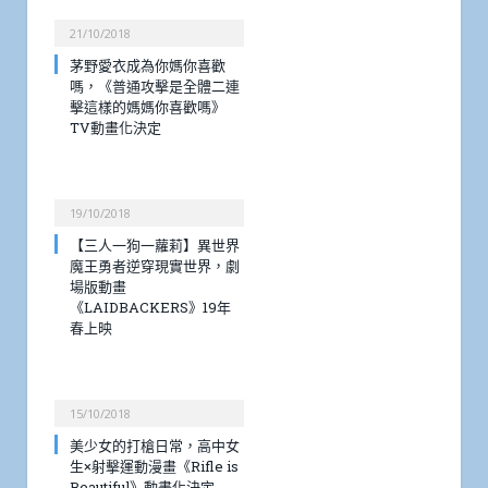
21/10/2018
茅野愛衣成為你媽你喜歡
嗎，《普通攻擊是全體二連
擊這樣的媽媽你喜歡嗎》
TV動畫化決定
19/10/2018
【三人一狗一蘿莉】異世界
魔王勇者逆穿現實世界，劇
場版動畫
《LAIDBACKERS》19年
春上映
15/10/2018
美少女的打槍日常，高中女
生×射擊運動漫畫《Rifle is
Beautiful》動畫化決定