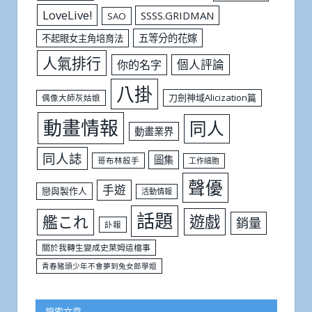
LoveLive!
SSSS.GRIDMAN
SAO
五等分的花嫁
不起眼女主角培育法
人氣排行
個人評論
你的名字
八掛
刀劍神域Alicization篇
偶像大師灰姑娘
動畫情報
同人
動畫業界
同人誌
圖集
哥布林殺手
工作細胞
聲優
手遊
戀與製作人
活動情報
話題
遊戲
艦これ
銷量
訃報
關於我轉生變成史萊姆這檔事
青春豬頭少年不會夢到兔女郎學姐
搜索文章