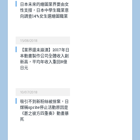
日本未來的繪圖業界要由女
性支撐，日本中學生職業意
向調查14%女生選繪圖職業
15/08/2018
【業界還未崩潰】2017年日
本動畫製作公司全體收入創
新高，平均年收入重回8億
日元
10/07/2018
吸引不到新粉絲被捨棄，日
媒稱sprite停止活動原因是
《蒼之彼方四重奏》動畫暴
死