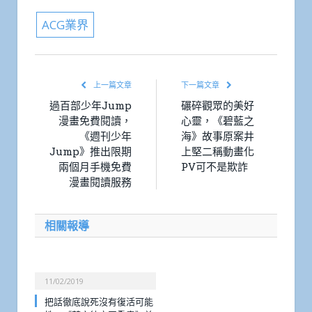
ACG業界
上一篇文章
下一篇文章
過百部少年Jump
碾碎觀眾的美好
漫畫免費閱讀，
心靈，《碧藍之
《週刊少年
海》故事原案井
Jump》推出限期
上堅二稱動畫化
兩個月手機免費
PV可不是欺詐
漫畫閱讀服務
相關報導
11/02/2019
把話徹底說死沒有復活可能