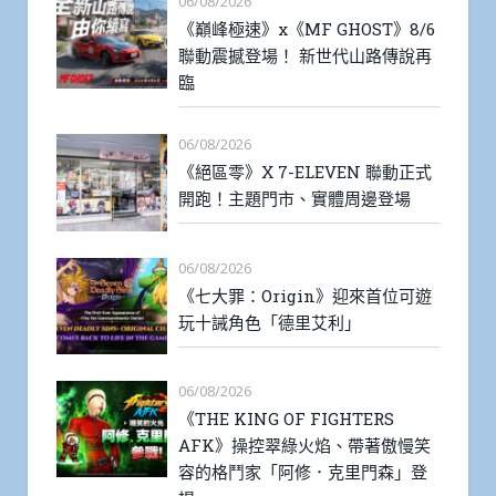
06/08/2026
《巔峰極速》x《MF GHOST》8/6
聯動震撼登場！ 新世代山路傳說再
臨
06/08/2026
《絕區零》X 7-ELEVEN 聯動正式
開跑！主題門市、實體周邊登場
06/08/2026
《七大罪：Origin》迎來首位可遊
玩十誡角色「德里艾利」
06/08/2026
《THE KING OF FIGHTERS
AFK》操控翠綠火焰、帶著傲慢笑
容的格鬥家「阿修．克里門森」登