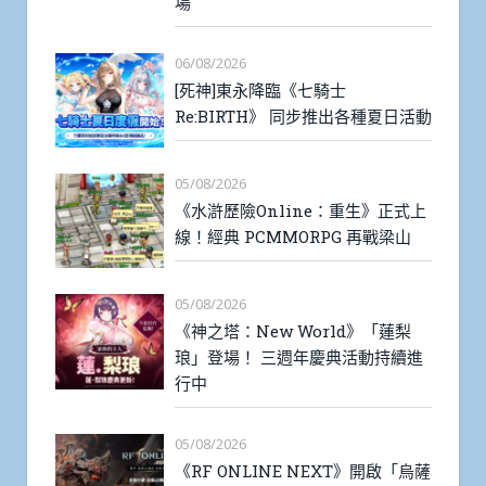
場
06/08/2026
[死神]東永降臨《七騎士
Re:BIRTH》 同步推出各種夏日活動
05/08/2026
《水滸歷險Online：重生》正式上
線！經典 PCMMORPG 再戰梁山
05/08/2026
《神之塔：New World》「蓮梨
琅」登場！ 三週年慶典活動持續進
行中
05/08/2026
《RF ONLINE NEXT》開啟「烏薩