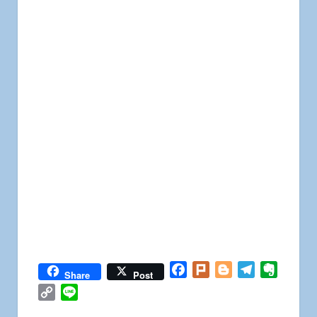
Facebook
Plurk
Blogger
Telegram
Everno
Share
Post
Copy
Line
Link