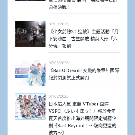
命運決戰！
07/08/2026
《少女前線2：追放》主題活動「月
下安魂曲」古堡開放 精英人形「六
分儀」報到
07/08/2026
《BanG Dream! 交織的樂章》國際
服封閉測試正式開跑
07/08/2026
日本超人氣 電競 VTuber 團體
VSPO!（ぶいすぽっ！）將於今年
夏天首度推出海外期間限定餐廳企
劃《Sail Beyond！～駛向更遠的
彼方～》