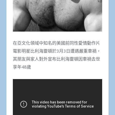
在亞文化領域中知名的美國前同性愛情動作片
電影明星比利海靈頓於3月3日遭遇嚴重車禍，
其朋友與家人對外宣布比利海靈頓因車禍去世
享年48歲