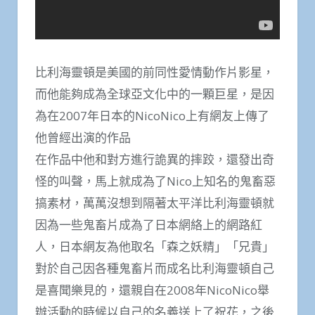
比利海靈頓是美國的前同性愛情動作片影星，
而他能夠成為全球亞文化中的一顆巨星，是因
為在2007年日本的NicoNico上有網友上傳了
他曾經出演的作品
在作品中他和對方進行詭異的摔跤，還發出奇
怪的叫聲，馬上就成為了Nico上知名的鬼畜惡
搞素材，萬萬沒想到隔著太平洋比利海靈頓就
因為一些鬼畜片成為了日本網絡上的網路紅
人，日本網友為他取名「森之妖精」「兄貴」
對於自己因各種鬼畜片而成名比利海靈頓自己
是喜聞樂見的，還親自在2008年NicoNico舉
辦活動的時候以自己的名義送上了祝花，之後