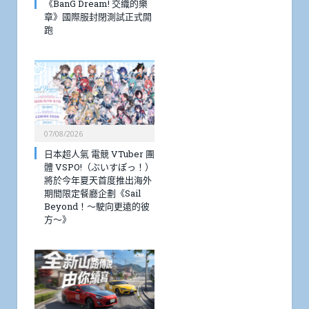
《BanG Dream! 交織的樂
章》國際服封閉測試正式開
跑
07/08/2026
日本超人氣 電競 VTuber 團
體 VSPO!（ぶいすぽっ！）
將於今年夏天首度推出海外
期間限定餐廳企劃《Sail
Beyond！～駛向更遠的彼
方～》