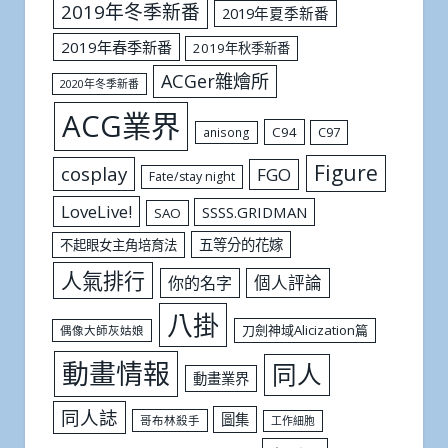
2019年冬季新番
2019年夏季新番
2019年春季新番
2019年秋季新番
ACGer雜燴所
2020年冬季新番
ACG業界
C94
C97
anisong
Figure
cosplay
FGO
Fate/stay night
LoveLive!
SSSS.GRIDMAN
SAO
五等分的花嫁
不起眼女主角培育法
人氣排行
個人評論
你的名字
八掛
刀劍神域Alicization篇
偶像大師灰姑娘
動畫情報
同人
動畫業界
同人誌
圖集
哥布林殺手
工作細胞