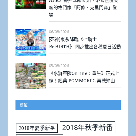
AFK》操控翠綠火焰、帶著傲慢笑
容的格鬥家「阿修．克里門森」登
場
06/08/2026
[死神]東永降臨《七騎士
Re:BIRTH》 同步推出各種夏日活動
05/08/2026
《水滸歷險Online：重生》正式上
線！經典 PCMMORPG 再戰梁山
標籤
2018年秋季新番
2018年夏季新番