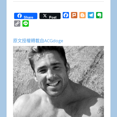
Facebook
Plurk
Blogger
Telegram
Everno
Share
Post
Copy
Line
Link
原文授權轉載自ACGdoge