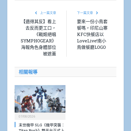
上一篇文章
下一篇文章
【適得其反】看上
要來一份小鳥套
去反而更工口，
餐嗎，印尼山寨
《戰姬絕唱
KFC快餐店以
SYMPHOGEAR》
LoveLive!南小
海報角色身體部位
鳥做餐廳LOGO
被遮蓋
相關報導
07/08/2026
末世機甲 SLG《機甲突襲：
Titan Rush》雙平台正式上