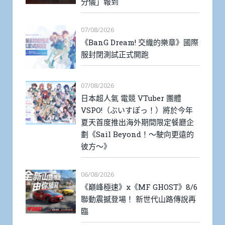
分儀」報到
07/08/2026
《BanG Dream! 交織的樂章》國際
服封閉測試正式開跑
07/08/2026
日本超人氣 電競 VTuber 團體
VSPO!（ぶいすぽっ！）將於今年
夏天首度推出海外期間限定餐廳企
劃《Sail Beyond！～駛向更遠的
彼方～》
06/08/2026
《巔峰極速》x《MF GHOST》8/6
聯動震撼登場！ 新世代山路傳說再
臨