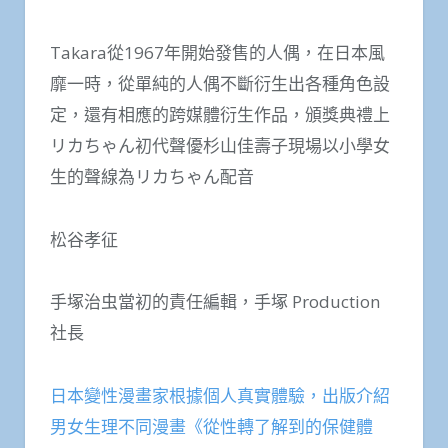
Takara從1967年開始發售的人偶，在日本風
靡一時，從單純的人偶不斷衍生出各種角色設
定，還有相應的跨媒體衍生作品，頒獎典禮上
リカちゃん初代聲優杉山佳壽子現場以小學女
生的聲線為リカちゃん配音
松谷孝征
手塚治虫當初的責任編輯，手塚 Production
社長
日本變性漫畫家根據個人真實體驗，出版介紹
男女生理不同漫畫《從性轉了解到的保健體