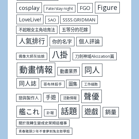
Figure
cosplay
FGO
Fate/stay night
LoveLive!
SSSS.GRIDMAN
SAO
五等分的花嫁
不起眼女主角培育法
人氣排行
個人評論
你的名字
八掛
刀劍神域Alicization篇
偶像大師灰姑娘
動畫情報
同人
動畫業界
同人誌
圖集
哥布林殺手
工作細胞
聲優
手遊
戀與製作人
活動情報
話題
遊戲
艦これ
銷量
訃報
關於我轉生變成史萊姆這檔事
青春豬頭少年不會夢到兔女郎學姐