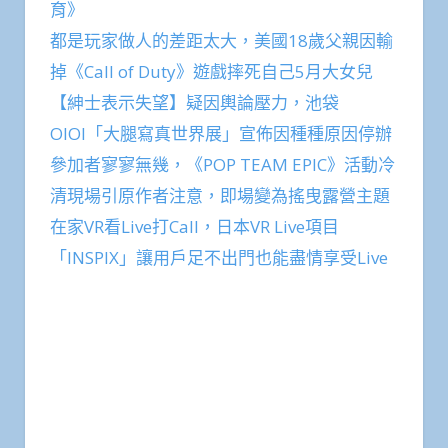
育》
都是玩家做人的差距太大，美國18歲父親因輸
掉《Call of Duty》遊戲摔死自己5月大女兒
【紳士表示失望】疑因輿論壓力，池袋
OIOI「大腿寫真世界展」宣佈因種種原因停辦
參加者寥寥無幾，《POP TEAM EPIC》活動冷
清現場引原作者注意，即場變為搖曳露營主題
在家VR看Live打Call，日本VR Live項目
「INSPIX」讓用戶足不出門也能盡情享受Live