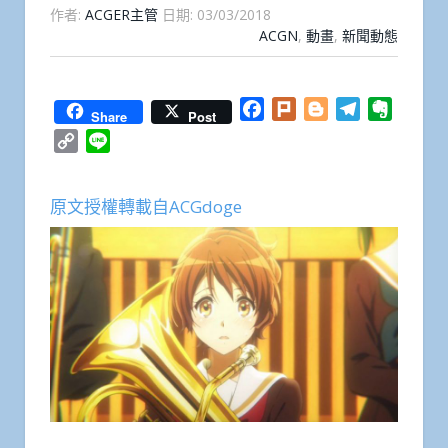
作者:
ACGER主管
日期:
03/03/2018
ACGN
,
動畫
,
新聞動態
Facebook
Plurk
Blogger
Telegram
Everno
Share
Post
Copy
Line
Link
原文授權轉載自ACGdoge