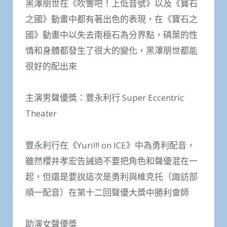
黑澤朋世在《吹響吧！上低音號》以及《寶石
之國》動畫中都有著出色的表現，在《寶石之
國》動畫中以失去南極石為分界點，磷葉的性
情和身體都發生了很大的變化，黑澤朋世都能
很好的配出來
主演男聲優獎：豐永利行 Super Eccentric
Theater
豐永利行在《Yuri!!! on ICE》中為勇利配音，
雖然櫻井孝宏告誡過不要把角色和聲優混在一
起，但還是要說這次是勇利與維克托（諏訪部
順一配音）在第十二回聲優大獎中勝利會師
助演女聲優獎