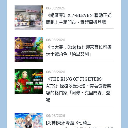
06/08/2026
《絕區零》X 7-ELEVEN 聯動正式
開跑！主題門市、實體周邊登場
06/08/2026
《七大罪：Origin》迎來首位可遊
玩十誡角色「德里艾利」
06/08/2026
《THE KING OF FIGHTERS
AFK》操控翠綠火焰、帶著傲慢笑
容的格鬥家「阿修．克里門森」登
場
06/08/2026
[死神]東永降臨《七騎士