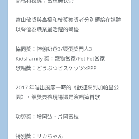
高橋和枝獎：富永美衣奈
富山敬獎與高橋和枝獎獲獎者分別頒給在媒體
以聲優為職業最活躍的聲優
協同獎：神偷奶爸3/壞蛋獎門人3
KidsFamily 獎：寵物當家/Pet Pet當家
歌唱獎：どうぶつビスケッツ×PPP
2017 年唱出風靡一時的《歡迎來到加帕里公
園》，頒獎典禮現場還是演唱這首歌
功勞獎：增岡弘、片岡富枝
特別獎：リカちゃん