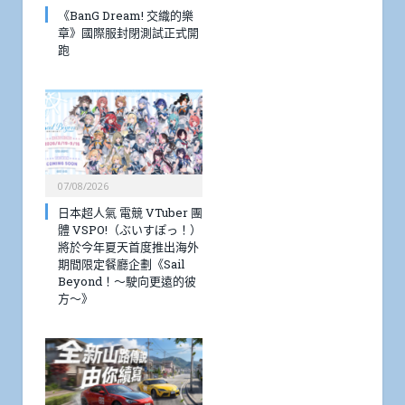
《BanG Dream! 交織的樂
章》國際服封閉測試正式開
跑
07/08/2026
日本超人氣 電競 VTuber 團
體 VSPO!（ぶいすぽっ！）
將於今年夏天首度推出海外
期間限定餐廳企劃《Sail
Beyond！～駛向更遠的彼
方～》