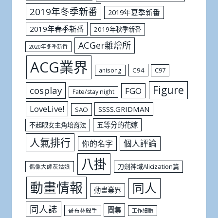
2019年冬季新番
2019年夏季新番
2019年春季新番
2019年秋季新番
ACGer雜燴所
2020年冬季新番
ACG業界
C94
C97
anisong
Figure
cosplay
FGO
Fate/stay night
LoveLive!
SSSS.GRIDMAN
SAO
五等分的花嫁
不起眼女主角培育法
人氣排行
個人評論
你的名字
八掛
刀劍神域Alicization篇
偶像大師灰姑娘
動畫情報
同人
動畫業界
同人誌
圖集
哥布林殺手
工作細胞