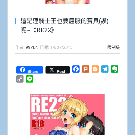
這是連騎士王也要屈服的寶具(誤)
呢~《RE22》
作者:
99YEN
日期:
14/07/2015
限制級
Facebook
Plurk
Blogger
Telegram
Everno
Share
Post
Copy
Line
Link