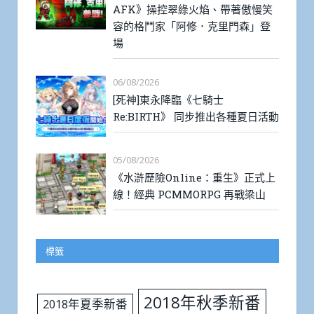
AFK》操控翠綠火焰、帶著傲慢笑
容的格鬥家「阿修．克里門森」登
場
06/08/2026
[死神]東永降臨《七騎士
Re:BIRTH》 同步推出各種夏日活動
05/08/2026
《水滸歷險Online：重生》正式上
線！經典 PCMMORPG 再戰梁山
標籤
2018年秋季新番
2018年夏季新番