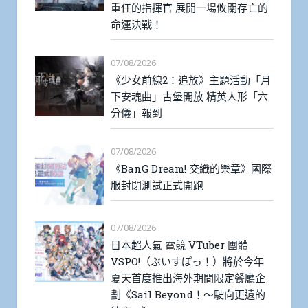
重任的指揮官 展開一場攸關存亡的
命運決戰！
07/08/2026
《少女前線2：追放》主題活動「月
下安魂曲」古堡開放 精英人形「六
分儀」報到
07/08/2026
《BanG Dream! 交織的樂章》國際
服封閉測試正式開跑
07/08/2026
日本超人氣 電競 VTuber 團體
VSPO!（ぶいすぽっ！）將於今年
夏天首度推出海外期間限定餐廳企
劃《Sail Beyond！～駛向更遠的