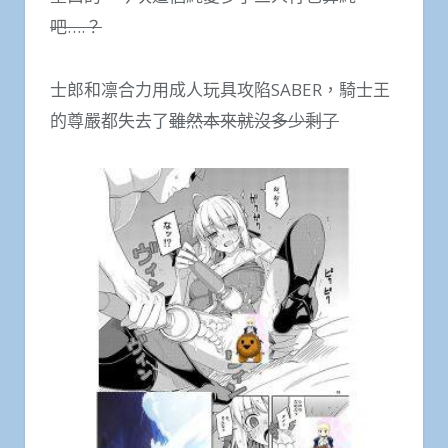
吧….？
士郎和凛合力用成人玩具攻陷SABER，騎士王
的尊嚴都失去了
雖然本來就沒多少剩了