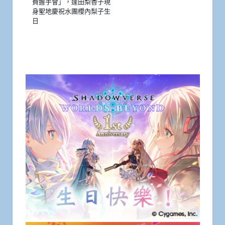
費握手會」，逢田梨香子現
身聖地慶祝水團櫻內梨子生
日