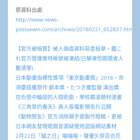
原資料出處:
http://www.news-
postseven.com/archives/20180221_652837.html
【官方被暗算】被人偽造資料惡意檢舉，艦こ
れ官方營運推特帳號被凍結(已解凍但跟隨者人
數清零)
日本動畫指標性獎項「東京動畫獎」2018，奈
須蘑菇獲原作·劇本獎，たつき獲監督·演出獎
在仇恨中輪迴的人間悲劇，學校霸凌題材漫畫
《三角草的春天》真人版電影預告片公開
《動物朋友》官方消除類手遊製作粗糙，更被
日本網友發現遊戲音源疑使用盜版網站素材
2月22日「貓之日」喵喵喵，聲優久保百合花