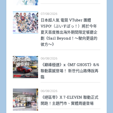
07/08/2026
日本超人氣 電競 VTuber 團體
VSPO!（ぶいすぽっ！）將於今年
夏天首度推出海外期間限定餐廳企
劃《Sail Beyond！～駛向更遠的
彼方～》
06/08/2026
《巔峰極速》x《MF GHOST》8/6
聯動震撼登場！ 新世代山路傳說再
臨
06/08/2026
《絕區零》X 7-ELEVEN 聯動正式
開跑！主題門市、實體周邊登場