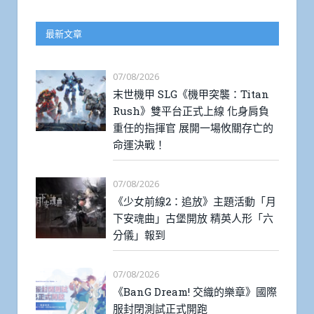
最新文章
07/08/2026
末世機甲 SLG《機甲突襲：Titan
Rush》雙平台正式上線 化身肩負
重任的指揮官 展開一場攸關存亡的
命運決戰！
07/08/2026
《少女前線2：追放》主題活動「月
下安魂曲」古堡開放 精英人形「六
分儀」報到
07/08/2026
《BanG Dream! 交織的樂章》國際
服封閉測試正式開跑