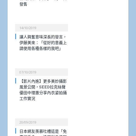
發售
14/10/2019
讓人興奮意味深長的發言，
伊藤美來：「從好的意義上
請使用各種各樣的我吧」
07/10/2019
【影片內進】更多美妙攝影
風景公開，SEED拉克絲聲
優田中理惠分享內衣姿拍攝
工作實況
20/09/2019
日本網友羨慕吐槽這是「免