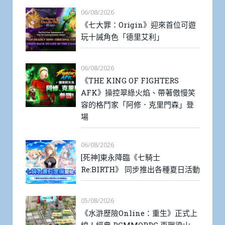
06/08/2026
《七大罪：Origin》迎來首位可遊
玩十誡角色「德里艾利」
06/08/2026
《THE KING OF FIGHTERS
AFK》操控翠綠火焰、帶著傲慢笑
容的格鬥家「阿修．克里門森」登
場
06/08/2026
[死神]東永降臨《七騎士
Re:BIRTH》 同步推出各種夏日活動
05/08/2026
《水滸歷險Online：重生》正式上