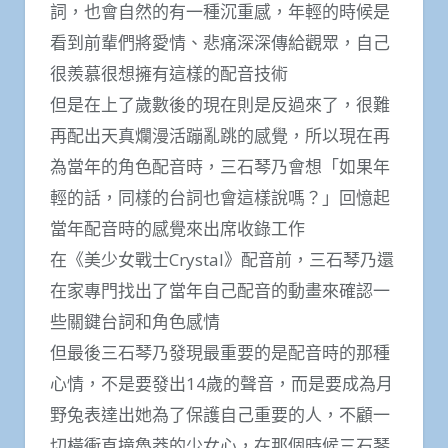
詞，也會自然的有一種沉重感，年輕的時候是
看到前輩們將愛情、悲痛深深傳給觀眾，自己
很羨慕很想擁有這樣的配音技術
但是在上了歲數後的現在則是反過來了，很難
再配出天真爛漫活蹦亂跳的感覺，所以現在再
為當年的角色配音時，三石琴乃會想「如果年
輕的話，同樣的台詞也會這樣說嗎？」回憶起
當年配音時的感覺來出席收錄工作
在《美少女戰士Crystal》配音前，三石琴乃還
在家專門找出了當年自己配音的動畫來確認一
些關鍵台詞和角色感情
但最後三石琴乃發現最重要的是配音時的那種
心情，不是要發出14歲的聲音，而是要成為月
野兔表達出她為了保護自己重要的人，不顧一
切橫衝直撞魯莽的少女心，在那個時候三石琴