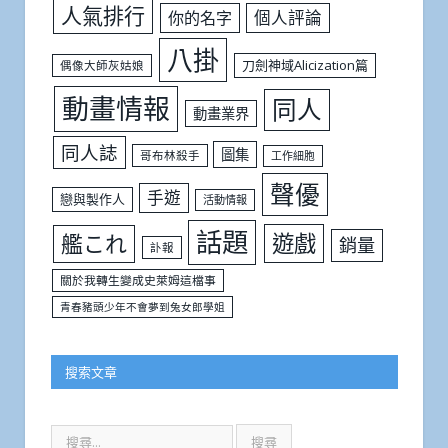
人氣排行
個人評論
你的名字
八掛
刀劍神域Alicization篇
偶像大師灰姑娘
動畫情報
同人
動畫業界
同人誌
圖集
哥布林殺手
工作細胞
聲優
手遊
戀與製作人
活動情報
話題
遊戲
艦これ
銷量
訃報
關於我轉生變成史萊姆這檔事
青春豬頭少年不會夢到兔女郎學姐
搜索文章