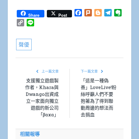
Facebook
Plurk
Blogger
Telegram
Everno
Share
Post
Copy
Line
Link
聲優
上一篇文章
下一篇文章
支援獨立遊戲製
「這是一種偽
作者，Khara與
善」LoveLive!粉
Dwango出資成
絲呼籲人們不要
立一家面向獨立
抱著為了得到聯
遊戲的新公司
動周邊的想法而
「βακα」
去捐血
相關報導