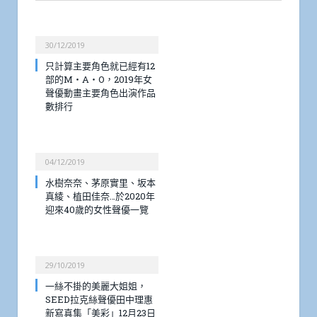
30/12/2019
只計算主要角色就已經有12
部的M・A・O，2019年女
聲優動畫主要角色出演作品
數排行
04/12/2019
水樹奈奈、茅原實里、坂本
真綾、植田佳奈…於2020年
迎來40歲的女性聲優一覽
29/10/2019
一絲不掛的美麗大姐姐，
SEED拉克絲聲優田中理惠
新寫真集「美彩」12月23日