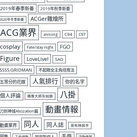
2019年春季新番
2019年秋季新番
ACGer雜燴所
2020年冬季新番
ACG業界
C94
C97
anisong
cosplay
FGO
Fate/stay night
Figure
LoveLive!
SAO
SSSS.GRIDMAN
不起眼女主角培育法
人氣排行
你的名字
五等分的花嫁
八掛
個人評論
偶像大師灰姑娘
動畫情報
刀劍神域Alicization篇
同人
同人誌
動畫業界
哥布林殺手
手遊
圖集
戀與製作人
工作細胞
活動情報