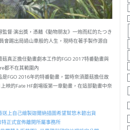
得監督·演出獎，憑藉《動物朋友》一炮而紅的たつき
委員會踢出局過山車般的人生，現時在著手製作源自
真正擔任動畫劇本工作的FGO 2017特番動畫與
ncore都不在其範圍內
FGO 2016年的特番動畫，當時奈須蘑菇擔任故
日上映的Fate HF劇場版第一章動畫，在這部動畫中奈
香送上自己繪製迦爾納插圖希望幫悠木碧出貨
過推特正式宣佈離開所屬事務所