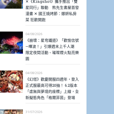
✕《Kingshot》攜手推出「雙
星同行」聯動 熊先生書屋首發
漫畫 ✕ 國王燒烤節：娜妍私房
菜 狂歡開跑
04/08/2026
《崩壞：星穹鐵道》「歡愉信號
—嗶波！」引爆週末上千人潮
限定夜間活動、璀璨煙火點亮樂
園
04/08/2026
《幻塔》歡慶開服四週年，登入
正式服最高可得20抽！ 6.2版本
「虛無與夢境的座標」上線，全
新擬態角色「格爾菲茵」登場
31/07/2026