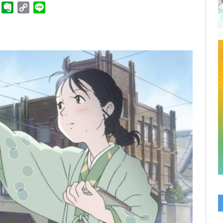
ger
Telegram
Evernote
Copy
Line
Link