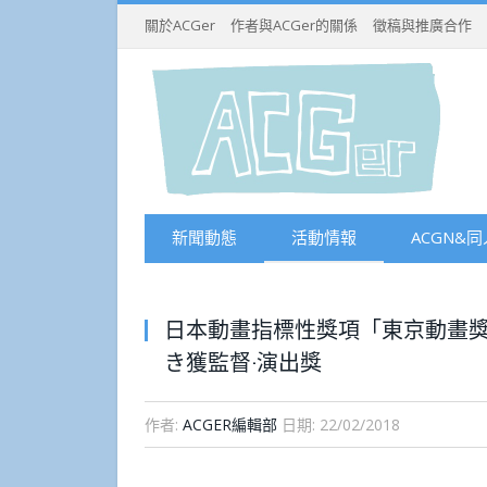
關於ACGer
作者與ACGer的關係
徵稿與推廣合作
新聞動態
活動情報
ACGN&同
日本動畫指標性獎項「東京動畫獎」
き獲監督·演出獎
作者:
ACGER編輯部
日期:
22/02/2018