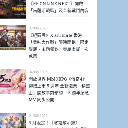
《RF ONLINE NEXT》開啟
「烏薩斯戰區」及全新戰鬥內容
05/08/2026
《絕區零》X animate 香港
「美味大作戰」限時開跑！限定
周邊、主題餐飲、專屬虛寶一次
蒐集
04/08/2026
開放世界 MMORPG《傳奇4》
迎接上市 5 週年 全新職業「精靈
士」開放事前預約 5 週年紀念
MV 同步公開
04/08/2026
8 月限定！《寒霜啟示錄》