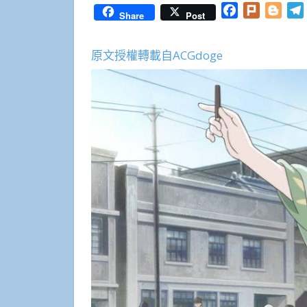
Facebook
Plurk
Blog
Share
Post
原文授權轉載自ACGdoge