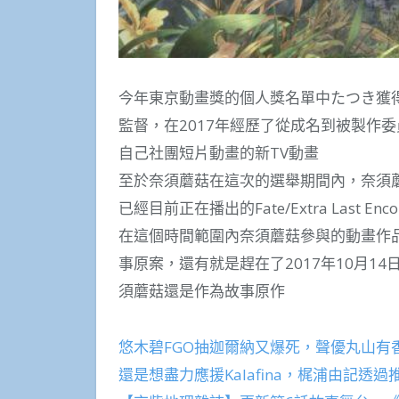
今年東京動畫獎的個人獎名單中たつき獲
監督，在2017年經歷了從成名到被製作
自己社團短片動畫的新TV動畫
至於奈須蘑菇在這次的選舉期間內，奈須蘑菇
已經目前正在播出的Fate/Extra Last E
在這個時間範圍內奈須蘑菇參與的動畫作品是
事原案，還有就是趕在了2017年10月14
須蘑菇還是作為故事原作
悠木碧FGO抽迦爾納又爆死，聲優丸山有
還是想盡力應援Kalafina，梶浦由記透