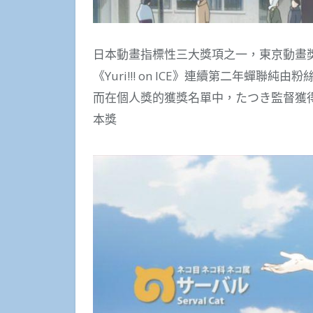
日本動畫指標性三大獎項之一，東京動畫獎
《Yuri!!! on ICE》連續第二年蟬聯
而在個人獎的獲獎名單中，たつき監督獲
本獎