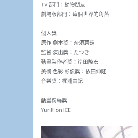
TV 部門：動物朋友
劇場版部門：這個世界的角落
個人獎
原作·劇本獎：奈須蘑菇
監督·演出獎：たつき
動畫製作者獎：岸田隆宏
美術·色彩·影像獎：依田伸隆
音樂獎：梶浦由記
動畫粉絲獎
Yuri!!! on ICE