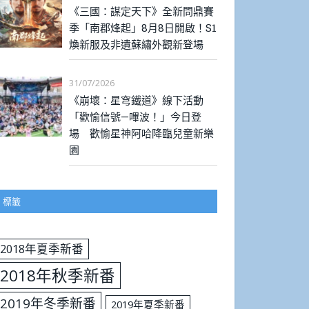
《三國：謀定天下》全新問鼎賽
季「南郡烽起」8月8日開啟！S1
煥新服及非遺蘇繡外觀新登場
31/07/2026
《崩壞：星穹鐵道》線下活動
「歡愉信號—嗶波！」今日登
場 歡愉星神阿哈降臨兒童新樂
園
標籤
2018年夏季新番
2018年秋季新番
2019年冬季新番
2019年夏季新番