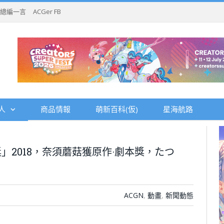
總編一言
ACGer FB
人
商品情報
萌新百科(仮)
星海航路
2018，奈須蘑菇獲原作·劇本獎，たつ
ACGN
,
動畫
,
新聞動態