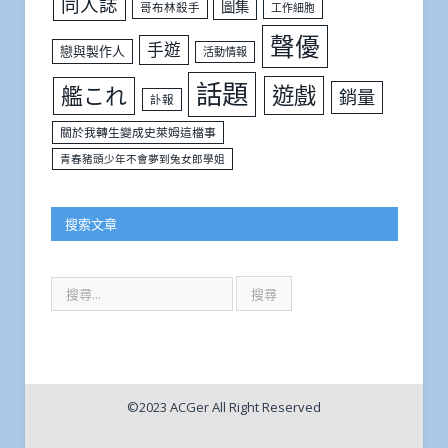
同人誌
圖集
哥布林殺手
工作細胞
聲優
手遊
戀與製作人
活動情報
話題
遊戲
艦これ
銷量
訃報
關於我轉生變成史萊姆這檔事
青春豬頭少年不會夢到兔女郎學姐
搜索文章
©2023 ACGer All Right Reserved