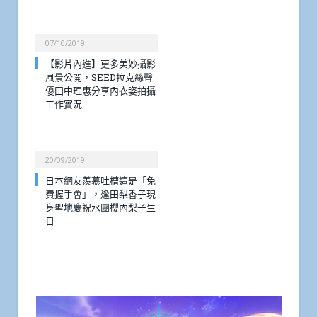
07/10/2019
【影片內進】更多美妙攝影
風景公開，SEED拉克絲聲
優田中理惠分享內衣姿拍攝
工作實況
20/09/2019
日本網友羨慕吐槽這是「免
費握手會」，逢田梨香子現
身聖地慶祝水團櫻內梨子生
日