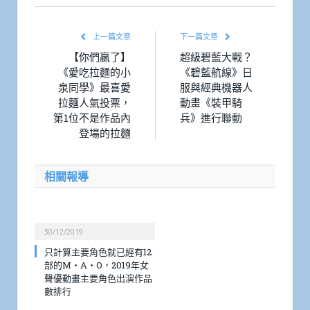
上一篇文章
下一篇文章
【你們嬴了】
超級碧藍大戰？
《愛吃拉麵的小
《碧藍航線》日
泉同學》最喜愛
服與經典機器人
拉麵人氣投票，
動畫《裝甲騎
第1位不是作品內
兵》進行聯動
登場的拉麵
相關報導
30/12/2019
只計算主要角色就已經有12
部的M・A・O，2019年女
聲優動畫主要角色出演作品
數排行