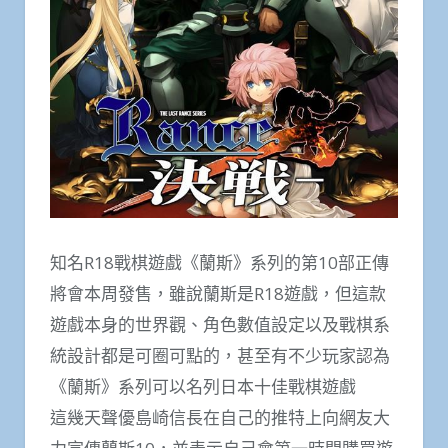
知名R18戰棋遊戲《蘭斯》系列的第10部正傳
將會本周發售，雖說蘭斯是R18遊戲，但這款
遊戲本身的世界觀、角色數值設定以及戰棋系
統設計都是可圈可點的，甚至有不少玩家認為
《蘭斯》系列可以名列日本十佳戰棋遊戲
這幾天聲優島崎信長在自己的推特上向網友大