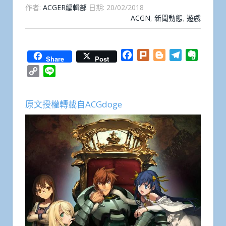
作者:
ACGER編輯部
日期:
20/02/2018
ACGN
,
新聞動態
,
遊戲
Facebook
Plurk
Blogger
Telegram
Everno
Share
Post
Copy
Line
Link
原文授權轉載自ACGdoge