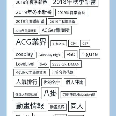
2018年秋季新番
2018年夏季新番
2019年冬季新番
2019年夏季新番
2019年春季新番
2019年秋季新番
ACGer雜燴所
2020年冬季新番
ACG業界
C94
C97
anisong
Figure
cosplay
FGO
Fate/stay night
LoveLive!
SSSS.GRIDMAN
SAO
五等分的花嫁
不起眼女主角培育法
人氣排行
個人評論
你的名字
八掛
刀劍神域Alicization篇
偶像大師灰姑娘
動畫情報
同人
動畫業界