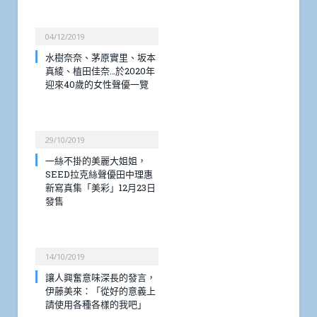
04/12/2019
水樹奈奈、茅原實里、坂本
真綾、植田佳奈…於2020年
迎來40歲的女性聲優一覽
29/10/2019
一絲不掛的美麗大姐姐，
SEED拉克絲聲優田中理惠
新寫真集「美彩」12月23日
發售
14/10/2019
讓人興奮意味深長的發言，
伊藤美來：「從好的意義上
請使用各種各樣的我吧」