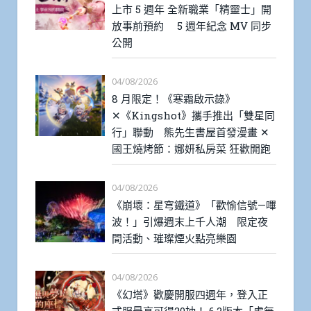
上市 5 週年 全新職業「精靈士」開
放事前預約 5 週年紀念 MV 同步
公開
04/08/2026
8 月限定！《寒霜啟示錄》
✕《Kingshot》攜手推出「雙星同
行」聯動 熊先生書屋首發漫畫 ✕
國王燒烤節：娜妍私房菜 狂歡開跑
04/08/2026
《崩壞：星穹鐵道》「歡愉信號—嗶
波！」引爆週末上千人潮 限定夜
間活動、璀璨煙火點亮樂園
04/08/2026
《幻塔》歡慶開服四週年，登入正