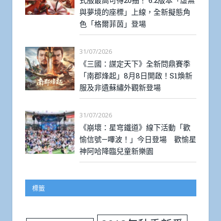
式服最高可得20抽！ 6.2版本「虛無
與夢境的座標」上線，全新擬態角
色「格爾菲茵」登場
31/07/2026
《三國：謀定天下》全新問鼎賽季
「南郡烽起」8月8日開啟！S1煥新
服及非遺蘇繡外觀新登場
31/07/2026
《崩壞：星穹鐵道》線下活動「歡
愉信號—嗶波！」今日登場 歡愉星
神阿哈降臨兒童新樂園
標籤