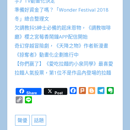
手》TV動畫化決定
準備好資金了嗎？「Wonder Festival 2018
冬」總合整理文
欠調教抖S紳士必備的起床恩物，《調教咖啡
廳》櫻之宮莓香鬧鐘APP配信開始
奇幻穿越冒險劇，《天降之物》作者新漫畫
《掠奪者》動畫化企劃進行中
【你們嬴了】《愛吃拉麵的小泉同學》最喜愛
拉麵人氣投票，第1位不是作品內登場的拉麵
Facebook
Plurk
Blogger
Telegram
Everno
Share
Post
Copy
Line
Link
聲優
話題