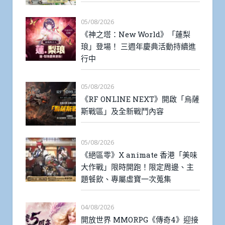
05/08/2026
《神之塔：New World》「蓮梨
琅」登場！ 三週年慶典活動持續進
行中
05/08/2026
《RF ONLINE NEXT》開啟「烏薩
斯戰區」及全新戰鬥內容
05/08/2026
《絕區零》X animate 香港「美味
大作戰」限時開跑！限定周邊、主
題餐飲、專屬虛寶一次蒐集
04/08/2026
開放世界 MMORPG《傳奇4》迎接