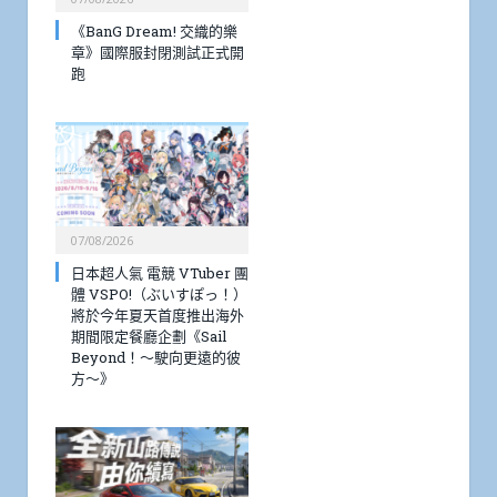
《BanG Dream! 交織的樂
章》國際服封閉測試正式開
跑
07/08/2026
日本超人氣 電競 VTuber 團
體 VSPO!（ぶいすぽっ！）
將於今年夏天首度推出海外
期間限定餐廳企劃《Sail
Beyond！～駛向更遠的彼
方～》