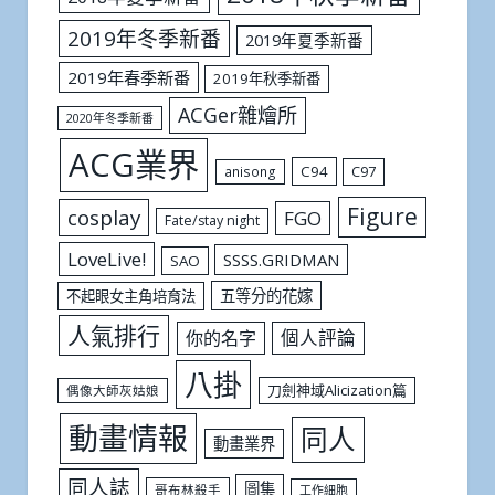
2019年冬季新番
2019年夏季新番
2019年春季新番
2019年秋季新番
ACGer雜燴所
2020年冬季新番
ACG業界
C94
C97
anisong
Figure
cosplay
FGO
Fate/stay night
LoveLive!
SSSS.GRIDMAN
SAO
五等分的花嫁
不起眼女主角培育法
人氣排行
個人評論
你的名字
八掛
刀劍神域Alicization篇
偶像大師灰姑娘
動畫情報
同人
動畫業界
同人誌
圖集
哥布林殺手
工作細胞