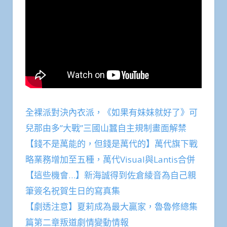
全裸派對決內衣派，《如果有妹妹就好了》可
兒那由多”大戰”三國山蠶自主規制畫面解禁
【錢不是萬能的，但錢是萬代的】萬代旗下戰
略業務增加至五種，萬代Visual與Lantis合併
【這些機會…】新海誠得到佐倉綾音為自己親
筆簽名祝賀生日的寫真集
【劇透注意】夏莉成為最大贏家，魯魯修總集
篇第二章叛道劇情變動情報