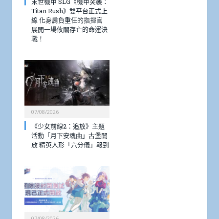
末世機甲 SLG《機甲突襲：
Titan Rush》雙平台正式上
線 化身肩負重任的指揮官
展開一場攸關存亡的命運決
戰！
07/08/2026
《少女前線2：追放》主題
活動「月下安魂曲」古堡開
放 精英人形「六分儀」報到
07/08/2026