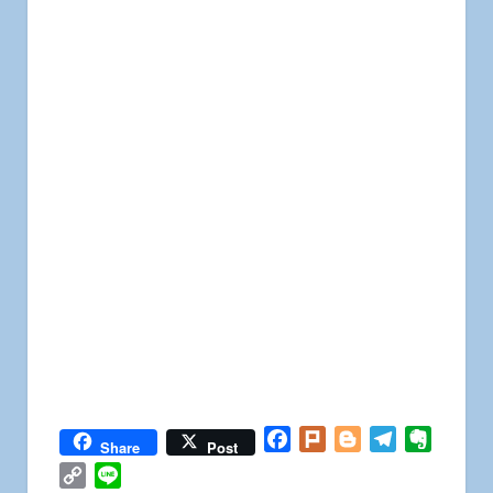
Facebook
Plurk
Blogger
Telegram
Everno
Share
Post
Copy
Line