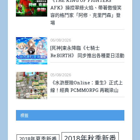
AFK》操控翠綠火焰、帶著傲慢笑
容的格鬥家「阿修．克里門森」登
場
06/08/2026
[死神]東永降臨《七騎士
Re:BIRTH》 同步推出各種夏日活動
05/08/2026
《水滸歷險Online：重生》正式上
線！經典 PCMMORPG 再戰梁山
標籤
2018年秋季新番
2018年夏季新番