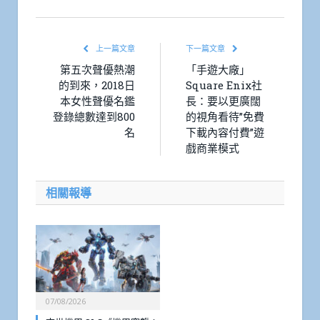
Link
上一篇文章
下一篇文章
第五次聲優熱潮
「手遊大廠」
的到來，2018日
Square Enix社
本女性聲優名鑑
長：要以更廣闊
登錄總數達到800
的視角看待”免費
名
下載內容付費”遊
戲商業模式
相關報導
07/08/2026