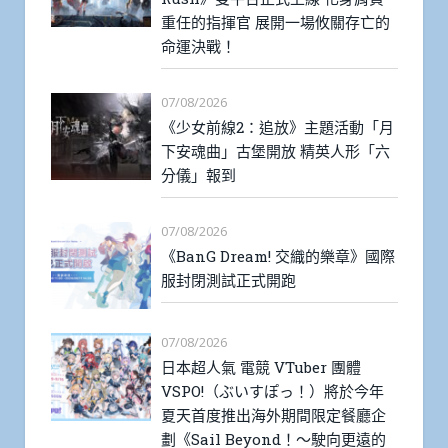
重任的指揮官 展開一場攸關存亡的
命運決戰！
07/08/2026
《少女前線2：追放》主題活動「月
下安魂曲」古堡開放 精英人形「六
分儀」報到
07/08/2026
《BanG Dream! 交織的樂章》國際
服封閉測試正式開跑
07/08/2026
日本超人氣 電競 VTuber 團體
VSPO!（ぶいすぽっ！）將於今年
夏天首度推出海外期間限定餐廳企
劃《Sail Beyond！～駛向更遠的