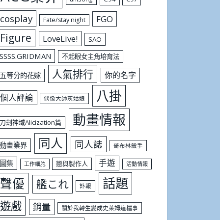
cosplay
FGO
Fate/stay night
Figure
LoveLive!
SAO
SSSS.GRIDMAN
不起眼女主角培育法
人氣排行
你的名字
五等分的花嫁
八掛
個人評論
偶像大師灰姑娘
動畫情報
刀劍神域Alicization篇
同人
同人誌
動畫業界
哥布林殺手
手遊
圖集
戀與製作人
工作細胞
活動情報
話題
聲優
艦これ
訃報
遊戲
銷量
關於我轉生變成史萊姆這檔事