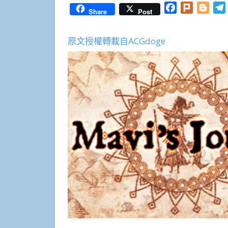
Facebook
Plurk
Blog
Share
Post
原文授權轉載自ACGdoge