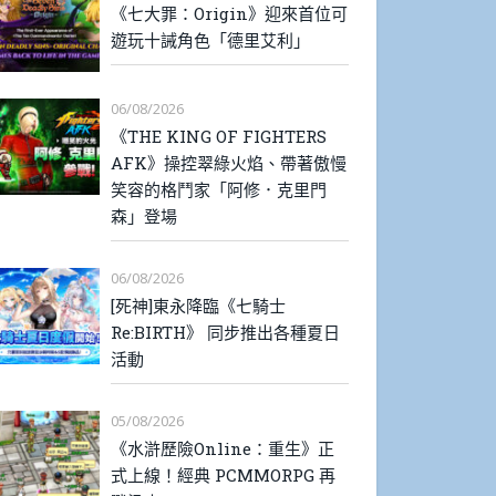
《七大罪：Origin》迎來首位可
遊玩十誡角色「德里艾利」
06/08/2026
《THE KING OF FIGHTERS
AFK》操控翠綠火焰、帶著傲慢
笑容的格鬥家「阿修．克里門
森」登場
06/08/2026
[死神]東永降臨《七騎士
Re:BIRTH》 同步推出各種夏日
活動
05/08/2026
《水滸歷險Online：重生》正
式上線！經典 PCMMORPG 再