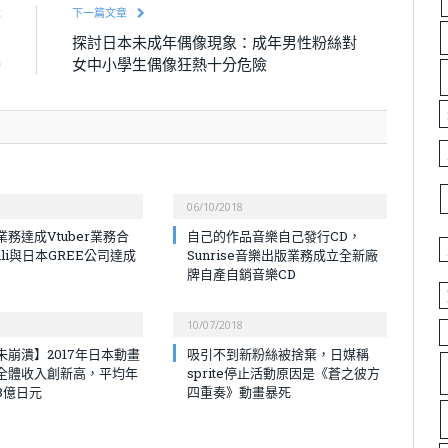
章
下一篇文章
，
探討日本未成年偶像現象：成年男性粉絲對
0
女中小學生偶像狂熱十分危險
06/10/2018
務達成Vtuber業務合
自己的作品音樂自己發行CD，
bili與日本GREE公司達成
Sunrise音樂出版業務成立全新廠
牌自產自銷音樂CD
10/07/2018
未崩潰】2017年日本動畫
吸引不到新粉絲被捨棄，日媒稱
全體收入創新高，平均年
sprite停止活動原因是《蒼之彼方
8億日元
四重奏》動畫暴死