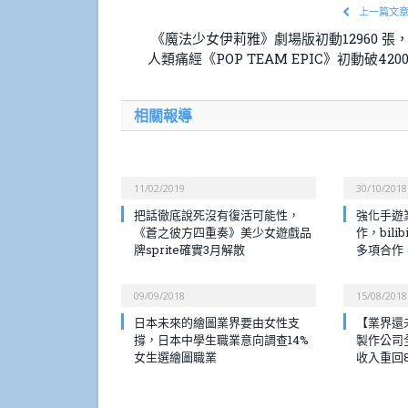
上一篇文
《魔法少女伊莉雅》劇場版初動12960 張
人類痛經《POP TEAM EPIC》初動破420
相關報導
11/02/2019
30/10/2018
把話徹底說死沒有復活可能性，
強化手遊業
《蒼之彼方四重奏》美少女遊戲品
作，bili
牌sprite確實3月解散
多項合作
09/09/2018
15/08/2018
日本未來的繪圖業界要由女性支
【業界還
撐，日本中學生職業意向調查14%
製作公司
女生選繪圖職業
收入重回