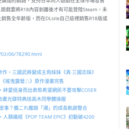
提供更廣闊的銷路，支持日本同人遊戲在全球市場發售
人遊戲要將R18內容剝離後才有可能登陸Steam，未
m上銷售全年齡版，而在DLsite自己這裡銷售R18版或
8/02/06/78290.html
新作，三國武將變成主角妹妹《真·三國志妹》
番《搖曳露營△》原作漫畫完售
諷，絆愛挺身而出表態希望網民不要攻擊COSER
動畫光碟特典送高木同學體操服
什麼事？艦これ艦娘「潮」的成長軌跡整合
類痛經《POP TEAM EPIC》初動破4200