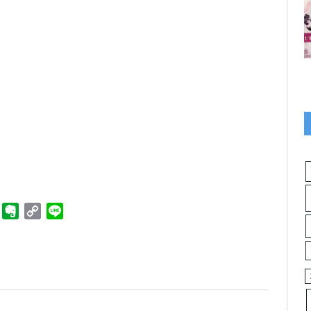
ger
Telegram
Evernote
Copy
Line
Link