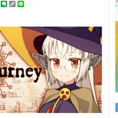
ger
Telegram
Evernote
Copy
Line
Link