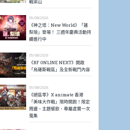
戰梁山
05/08/2026
《神之塔：New World》「蓮
梨琅」登場！ 三週年慶典活動持
續進行中
05/08/2026
《RF ONLINE NEXT》開啟
「烏薩斯戰區」及全新戰鬥內容
05/08/2026
《絕區零》X animate 香港
「美味大作戰」限時開跑！限定
周邊、主題餐飲、專屬虛寶一次
蒐集