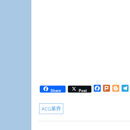
Facebook
Plurk
Blog
Share
Post
ACG業界