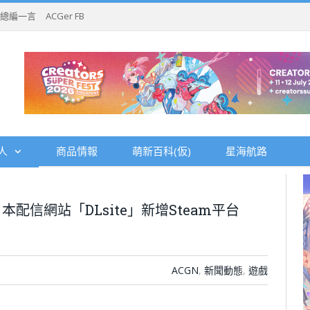
總編一言
ACGer FB
人
商品情報
萌新百科(仮)
星海航路
信網站「DLsite」新增Steam平台
ACGN
,
新聞動態
,
遊戲