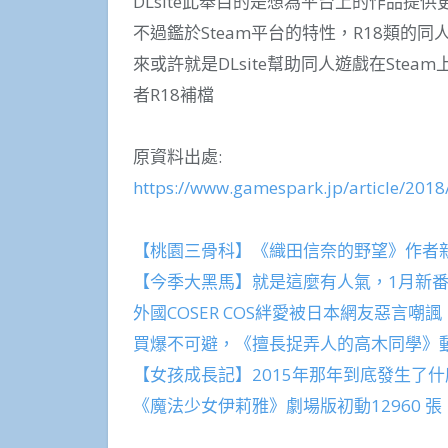
DLsite此舉目的是想為平台上的作品
不過鑑於Steam平台的特性，R18類的同
來或許就是DLsite幫助同人遊戲在Stea
者R18補檔
原資料出處:
https://www.gamespark.jp/article/201
【桃園三骨科】《織田信奈的野望》作者
【今季大黑馬】就是這麼有人氣，1月新
外國COSER COS絆愛被日本網友惡言嘲
買爆不可避，《擅長捉弄人的高木同學》
【女孩成長記】2015年那年到底發生了
《魔法少女伊莉雅》劇場版初動12960 張，人