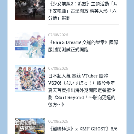
《少女前線2：追放》主題活動「月
下安魂曲」古堡開放 精英人形「六
分儀」報到
07/08/2026
《BanG Dream! 交織的樂章》國際
服封閉測試正式開跑
07/08/2026
日本超人氣 電競 VTuber 團體
VSPO!（ぶいすぽっ！）將於今年
夏天首度推出海外期間限定餐廳企
劃《Sail Beyond！～駛向更遠的
彼方～》
06/08/2026
《巔峰極速》x《MF GHOST》8/6