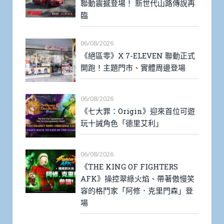
聯動震撼登場！ 新世代山路傳說再
臨
06/08/2026
《絕區零》X 7-ELEVEN 聯動正式
開跑！主題門市、實體周邊登場
06/08/2026
《七大罪：Origin》迎來首位可遊
玩十誡角色「德里艾利」
06/08/2026
《THE KING OF FIGHTERS
AFK》操控翠綠火焰、帶著傲慢笑
容的格鬥家「阿修．克里門森」登
場