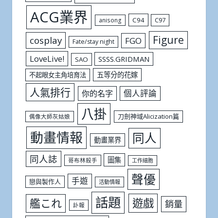
ACG業界
C94
C97
anisong
Figure
cosplay
FGO
Fate/stay night
LoveLive!
SSSS.GRIDMAN
SAO
五等分的花嫁
不起眼女主角培育法
人氣排行
個人評論
你的名字
八掛
刀劍神域Alicization篇
偶像大師灰姑娘
動畫情報
同人
動畫業界
同人誌
圖集
哥布林殺手
工作細胞
聲優
手遊
戀與製作人
活動情報
話題
遊戲
艦これ
銷量
訃報