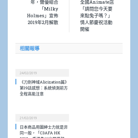
年，聲優組合
全國Animate店
「Milky
「請問您今天要
Holmes」宣佈
來點兔子嗎？」
2019年2月解散
情人節慶祝活動
開催
相關報導
24/02/2019
《刀劍神域Alicization篇》
第19話感想：系統偵測前方
全程高能注意
21/02/2019
日本商品用圖紳士力就是非
同一般，「C3AFA HK