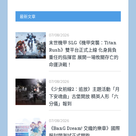
最新文章
07/08/2026
末世機甲 SLG《機甲突襲：Titan
Rush》雙平台正式上線 化身肩負
重任的指揮官 展開一場攸關存亡的
命運決戰！
07/08/2026
《少女前線2：追放》主題活動「月
下安魂曲」古堡開放 精英人形「六
分儀」報到
07/08/2026
《BanG Dream! 交織的樂章》國際
服封閉測試正式開跑