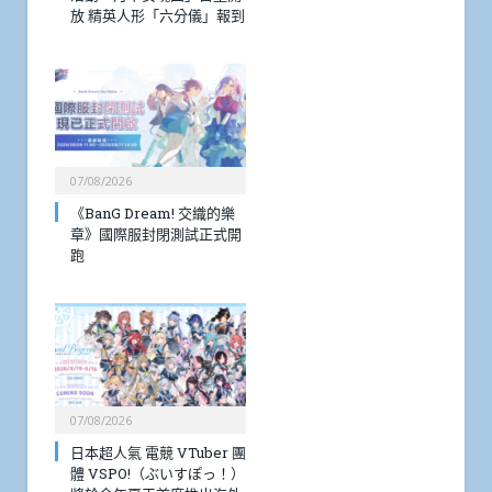
放 精英人形「六分儀」報到
07/08/2026
《BanG Dream! 交織的樂
章》國際服封閉測試正式開
跑
07/08/2026
日本超人氣 電競 VTuber 團
體 VSPO!（ぶいすぽっ！）