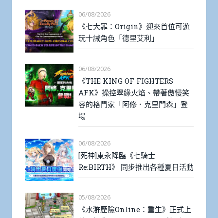
06/08/2026
《七大罪：Origin》迎來首位可遊
玩十誡角色「德里艾利」
06/08/2026
《THE KING OF FIGHTERS
AFK》操控翠綠火焰、帶著傲慢笑
容的格鬥家「阿修．克里門森」登
場
06/08/2026
[死神]東永降臨《七騎士
Re:BIRTH》 同步推出各種夏日活動
05/08/2026
《水滸歷險Online：重生》正式上