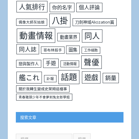
人氣排行
個人評論
你的名字
八掛
刀劍神域Alicization篇
偶像大師灰姑娘
動畫情報
同人
動畫業界
同人誌
圖集
哥布林殺手
工作細胞
聲優
手遊
戀與製作人
活動情報
話題
遊戲
艦これ
銷量
訃報
關於我轉生變成史萊姆這檔事
青春豬頭少年不會夢到兔女郎學姐
搜索文章