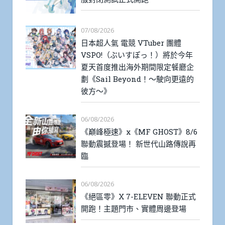
07/08/2026
日本超人氣 電競 VTuber 團體
VSPO!（ぶいすぽっ！）將於今年
夏天首度推出海外期間限定餐廳企
劃《Sail Beyond！～駛向更遠的
彼方～》
06/08/2026
《巔峰極速》x《MF GHOST》8/6
聯動震撼登場！ 新世代山路傳說再
臨
06/08/2026
《絕區零》X 7-ELEVEN 聯動正式
開跑！主題門市、實體周邊登場