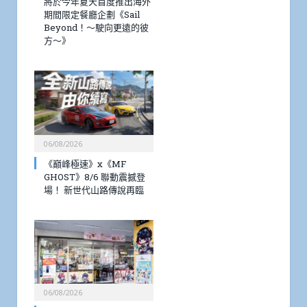
將於今年夏天首度推出海外
期間限定餐廳企劃《Sail
Beyond！～駛向更遠的彼
方～》
06/08/2026
《巔峰極速》x《MF
GHOST》8/6 聯動震撼登
場！ 新世代山路傳說再臨
06/08/2026