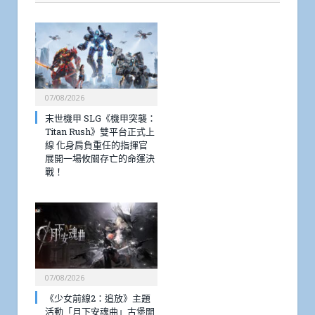
07/08/2026
末世機甲 SLG《機甲突襲：
Titan Rush》雙平台正式上
線 化身肩負重任的指揮官
展開一場攸關存亡的命運決
戰！
07/08/2026
《少女前線2：追放》主題
活動「月下安魂曲」古堡開