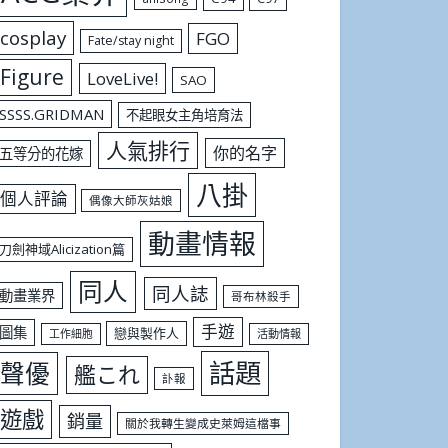
cosplay
FGO
Fate/stay night
Figure
LoveLive!
SAO
SSSS.GRIDMAN
不起眼女主角培育法
人氣排行
你的名字
五等分的花嫁
八掛
個人評論
偶像大師灰姑娘
動畫情報
刀劍神域Alicization篇
同人
同人誌
動畫業界
哥布林殺手
手遊
圖集
戀與製作人
工作細胞
活動情報
話題
聲優
艦これ
訃報
遊戲
銷量
關於我轉生變成史萊姆這檔事