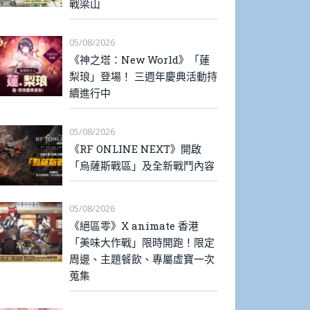
戰梁山
05/08/2026
《神之塔：New World》「蓮
梨琅」登場！ 三週年慶典活動持
續進行中
05/08/2026
《RF ONLINE NEXT》開啟
「烏薩斯戰區」及全新戰鬥內容
05/08/2026
《絕區零》X animate 香港
「美味大作戰」限時開跑！限定
周邊、主題餐飲、專屬虛寶一次
蒐集