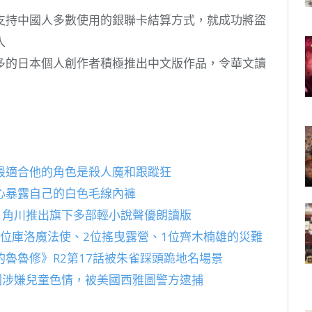
支持中國人多數使用的銀聯卡結算方式，就成功將盜
入
多的日本個人創作者積極推出中文版作品，令華文讀
最適合他的角色是殺人魔和跟蹤狂
心暴露自己的白色毛線內褲
，角川推出旗下多部輕小說聲優朗讀版
3位庫洛魔法使、2位搖曳露營、1位齊木楠雄的災難
魯魯修》R2第17話被朱雀踩頭跪地名場景
一疑似因涉嫌兒童色情，被美國西雅圖警方逮捕