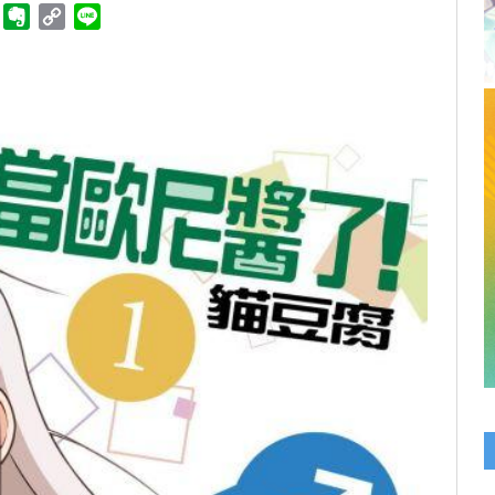
ger
Telegram
Evernote
Copy
Line
Link