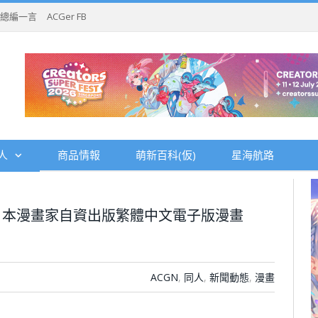
總編一言
ACGer FB
人
商品情報
萌新百科(仮)
星海航路
日本漫畫家自資出版繁體中文電子版漫畫
ACGN
,
同人
,
新聞動態
,
漫畫