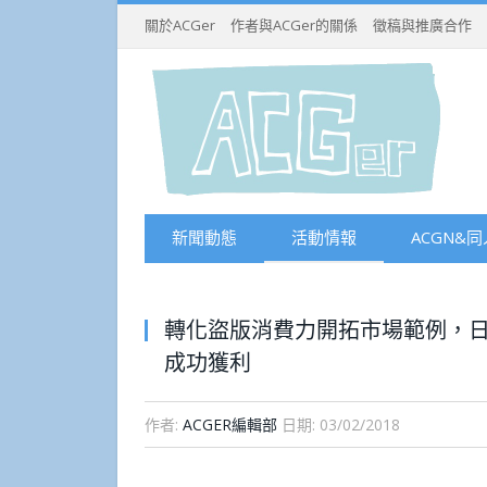
關於ACGer
作者與ACGer的關係
徵稿與推廣合作
新聞動態
活動情報
ACGN&同
轉化盜版消費力開拓市場範例，
成功獲利
作者:
ACGER編輯部
日期:
03/02/2018