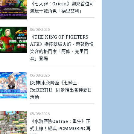
《七大罪：Origin》迎來首位可
遊玩十誡角色「德里艾利」
06/08/2026
《THE KING OF FIGHTERS
AFK》操控翠綠火焰、帶著傲慢
笑容的格鬥家「阿修．克里門
森」登場
06/08/2026
[死神]東永降臨《七騎士
Re:BIRTH》 同步推出各種夏日
活動
05/08/2026
《水滸歷險Online：重生》正
式上線！經典 PCMMORPG 再