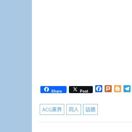
Facebook
Plurk
Blog
Share
Post
ACG業界
同人
話題