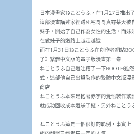
日本漫畫家ねことうふ，在1月27日推出
這部漫畫講述家裡蹲死宅哥哥真尋某天被
妹子，開始了自己作為女性的生活，而妹
在做妹子的道路上越走越遠
而在1月31日ねことうふ在創作者網站B
了》繁體中文版的電子版漫畫第一卷
ねことうふ自己還吐槽了一下BOOTH雖
式，這部他自己出資製作的繁體中文版漫
商店
ねことうふ本來是抱著赤字的覺悟製作繁
就成功回收成本還賺了錢，另外ねことうふ也
ねことうふ這是一個很好的範例，事實上
組的翻譯已經聚集一定的人氣