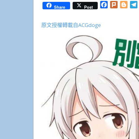
Facebook
Plurk
Blog
Share
Post
原文授權轉載自ACGdoge