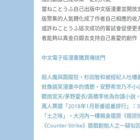
當ねことうふ自己出版中文版漫畫並開放
版聚集的人氣轉化成了作者自己相應的收
或許ねことうふ這次成功的嘗試會促使更
者能夠以真金白銀去支持自己喜愛的創作
中文電子版漫畫購買傳送門
殺人魔與跟蹤狂，杉田智和被經紀人吐槽
就像搞笑漫畫中的情節，安野希世乃不小
聽雨宮天/茅野愛衣/高橋李依為你讀小說
萬人票選「2018年1月新番追番排行」：
「土之味」，大河內一樓親身還原《叛逆的
《Counter-Strike》遊戲創始人之