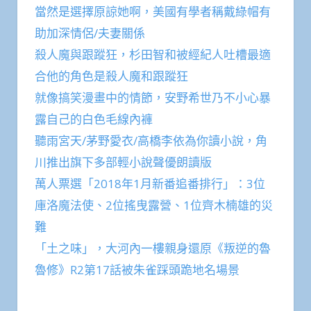
當然是選擇原諒她啊，美國有學者稱戴綠帽有
助加深情侶/夫妻關係
殺人魔與跟蹤狂，杉田智和被經紀人吐槽最適
合他的角色是殺人魔和跟蹤狂
就像搞笑漫畫中的情節，安野希世乃不小心暴
露自己的白色毛線內褲
聽雨宮天/茅野愛衣/高橋李依為你讀小說，角
川推出旗下多部輕小說聲優朗讀版
萬人票選「2018年1月新番追番排行」：3位
庫洛魔法使、2位搖曳露營、1位齊木楠雄的災
難
「土之味」，大河內一樓親身還原《叛逆的魯
魯修》R2第17話被朱雀踩頭跪地名場景