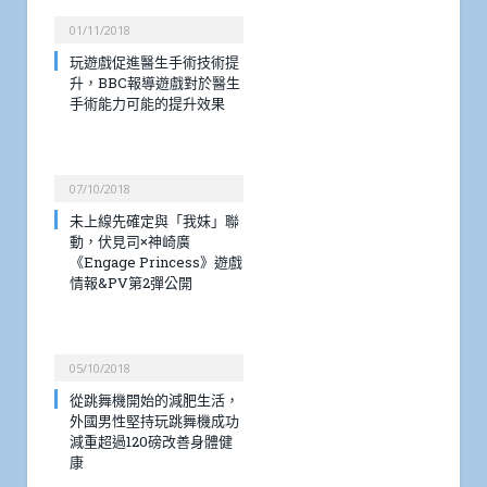
01/11/2018
玩遊戲促進醫生手術技術提
升，BBC報導遊戲對於醫生
手術能力可能的提升效果
07/10/2018
未上線先確定與「我妹」聯
動，伏見司×神崎廣
《Engage Princess》遊戲
情報&PV第2彈公開
05/10/2018
從跳舞機開始的減肥生活，
外國男性堅持玩跳舞機成功
減重超過120磅改善身體健
康