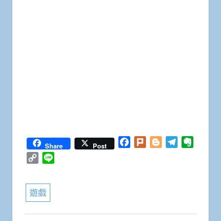
Facebook
Plurk
Blogger
Telegram
Everno
Share
Post
Copy
Line
Link
遊戲