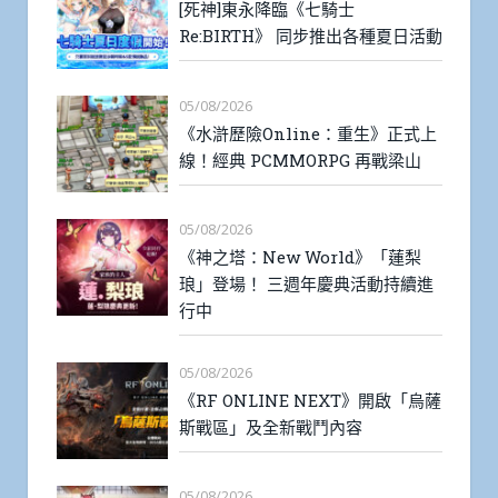
[死神]東永降臨《七騎士
Re:BIRTH》 同步推出各種夏日活動
05/08/2026
《水滸歷險Online：重生》正式上
線！經典 PCMMORPG 再戰梁山
05/08/2026
《神之塔：New World》「蓮梨
琅」登場！ 三週年慶典活動持續進
行中
05/08/2026
《RF ONLINE NEXT》開啟「烏薩
斯戰區」及全新戰鬥內容
05/08/2026