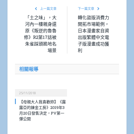
上一篇文章
下一篇文章
「土之味」，大
轉化盜版消費力
河內一樓親身還
開拓市場範例，
原《叛逆的魯魯
日本漫畫家自資
修》R2第17話被
出版繁體中文電
朱雀踩頭跪地名
子版漫畫成功獲
場景
利
相關報導
25/11/2018
【母親大人我喜歡妳】《露
露亞的鍊金工房》2019年3
月20日發售決定，PV第一
彈公開