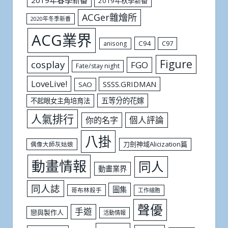
2019年春季新番
2019年秋季新番
ACGer雜燴所
2020年冬季新番
ACG業界
C94
C97
anisong
Figure
cosplay
FGO
Fate/stay night
LoveLive!
SSSS.GRIDMAN
SAO
五等分的花嫁
不起眼女主角培育法
人氣排行
個人評論
你的名字
八掛
刀劍神域Alicization篇
偶像大師灰姑娘
動畫情報
同人
動畫業界
同人誌
圖集
哥布林殺手
工作細胞
聲優
手遊
戀與製作人
活動情報