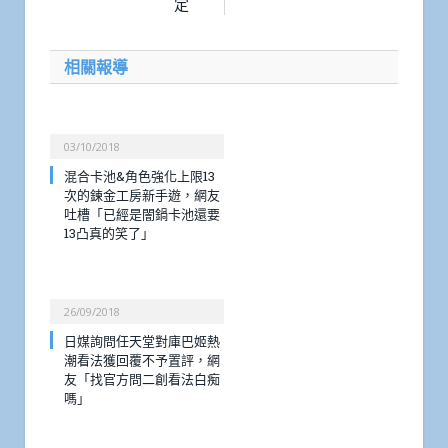
定
相關報導
03/10/2018
混合卡池&角色強化上限13
次的鍊金工房新手遊，網友
吐槽「已經是闇鍋卡池還要
13凸真的笑了」
26/09/2018
日媒詢問任天堂對庫巴姬熱
潮看法獲回覆不予置評，網
友「找官方問二創看法白痴
嗎」