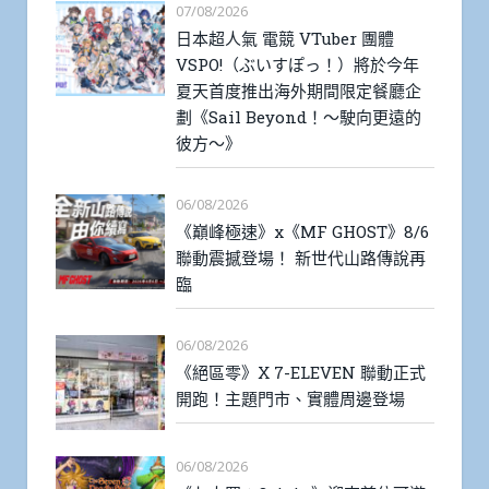
07/08/2026
日本超人氣 電競 VTuber 團體
VSPO!（ぶいすぽっ！）將於今年
夏天首度推出海外期間限定餐廳企
劃《Sail Beyond！～駛向更遠的
彼方～》
06/08/2026
《巔峰極速》x《MF GHOST》8/6
聯動震撼登場！ 新世代山路傳說再
臨
06/08/2026
《絕區零》X 7-ELEVEN 聯動正式
開跑！主題門市、實體周邊登場
06/08/2026