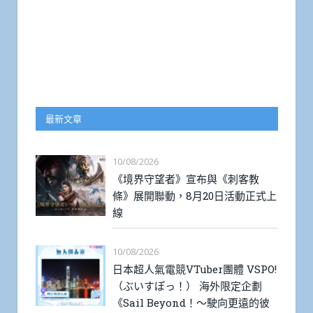
最新文章
10/08/2026
《境界守望者》宣布與《刺客教
條》展開聯動，8月20日活動正式上
線
10/08/2026
日本超人氣電競VTuber團體 VSPO!
（ぶいすぽっ！） 海外限定企劃
《Sail Beyond！～駛向更遠的彼