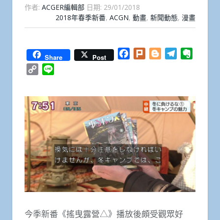
作者:
ACGER編輯部
日期:
29/01/2018
2018年春季新番
,
ACGN
,
動畫
,
新聞動態
,
漫畫
Facebook
Plurk
Blogger
Telegram
Everno
Share
Post
Copy
Line
Link
今季新番《搖曳露營△》播放後頗受觀眾好