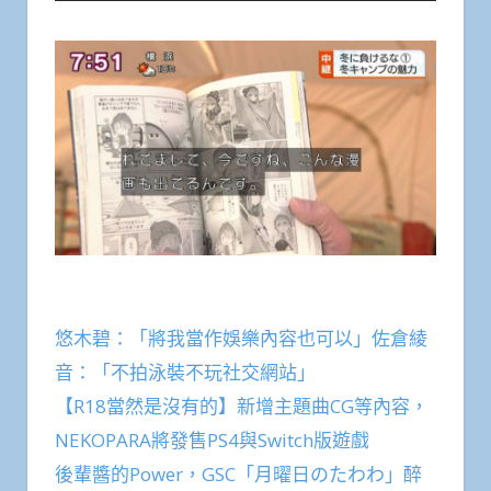
悠木碧：「將我當作娛樂內容也可以」佐倉綾
音：「不拍泳裝不玩社交網站」
【R18當然是沒有的】新增主題曲CG等內容，
NEKOPARA將發售PS4與Switch版遊戲
後輩醬的Power，GSC「月曜日のたわわ」醉