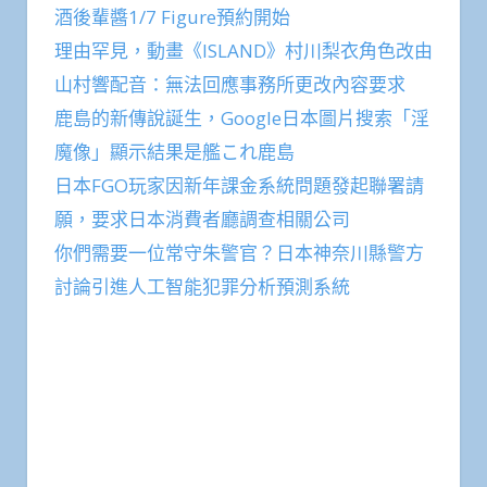
酒後輩醬1/7 Figure預約開始
理由罕見，動畫《ISLAND》村川梨衣角色改由
山村響配音：無法回應事務所更改內容要求
鹿島的新傳說誕生，Google日本圖片搜索「淫
魔像」顯示結果是艦これ鹿島
日本FGO玩家因新年課金系統問題發起聯署請
願，要求日本消費者廳調查相關公司
你們需要一位常守朱警官？日本神奈川縣警方
討論引進人工智能犯罪分析預測系統