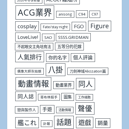
2020年冬季新番
ACG業界
C94
C97
anisong
Figure
cosplay
FGO
Fate/stay night
LoveLive!
SSSS.GRIDMAN
SAO
五等分的花嫁
不起眼女主角培育法
人氣排行
個人評論
你的名字
八掛
刀劍神域Alicization篇
偶像大師灰姑娘
動畫情報
同人
動畫業界
同人誌
圖集
哥布林殺手
工作細胞
聲優
手遊
戀與製作人
活動情報
話題
遊戲
艦これ
銷量
訃報