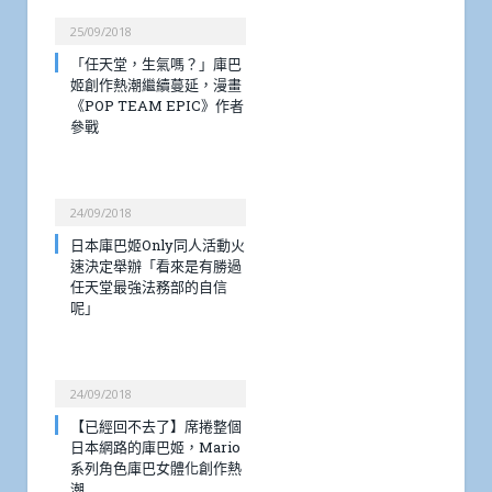
25/09/2018
「任天堂，生氣嗎？」庫巴
姬創作熱潮繼續蔓延，漫畫
《POP TEAM EPIC》作者
參戰
24/09/2018
日本庫巴姬Only同人活動火
速決定舉辦「看來是有勝過
任天堂最強法務部的自信
呢」
24/09/2018
【已經回不去了】席捲整個
日本網路的庫巴姬，Mario
系列角色庫巴女體化創作熱
潮