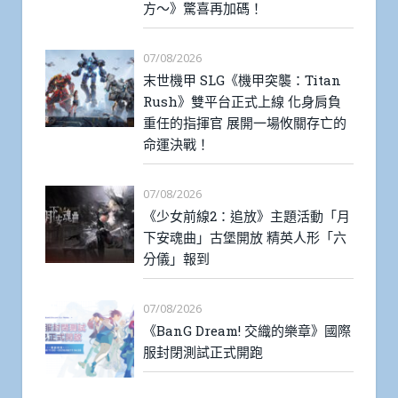
方～》驚喜再加碼！
07/08/2026
末世機甲 SLG《機甲突襲：Titan
Rush》雙平台正式上線 化身肩負
重任的指揮官 展開一場攸關存亡的
命運決戰！
07/08/2026
《少女前線2：追放》主題活動「月
下安魂曲」古堡開放 精英人形「六
分儀」報到
07/08/2026
《BanG Dream! 交織的樂章》國際
服封閉測試正式開跑