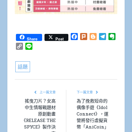
Facebook
Plurk
Blogger
Telegram
Everno
Share
Post
Copy
Line
Link
話題
上一篇文章
下一篇文章
搖曳刀片？女高
為了挽救短命的
中生情報戰題材
偶像手遊《Idol
原創動畫
Connect》，運
《RELEASE THE
營將發行虛擬貨
SPYCE》製作決
幣「AniCoin」