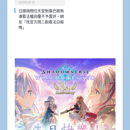
26/09/2018
日媒詢問任天堂對庫巴姬熱
潮看法獲回覆不予置評，網
友「找官方問二創看法白痴
嗎」