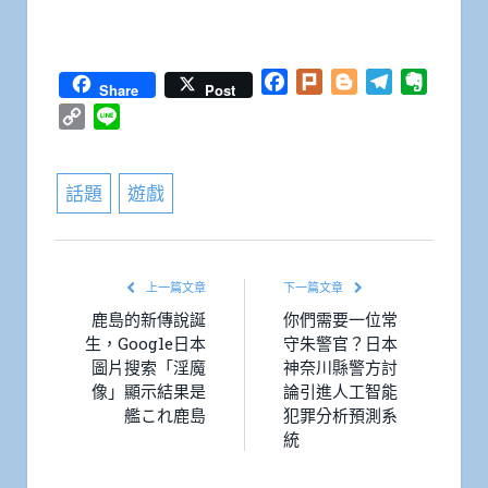
Facebook
Plurk
Blogger
Telegram
Everno
Share
Post
Copy
Line
Link
話題
遊戲
上一篇文章
下一篇文章
鹿島的新傳說誕
你們需要一位常
生，Google日本
守朱警官？日本
圖片搜索「淫魔
神奈川縣警方討
像」顯示結果是
論引進人工智能
艦これ鹿島
犯罪分析預測系
統