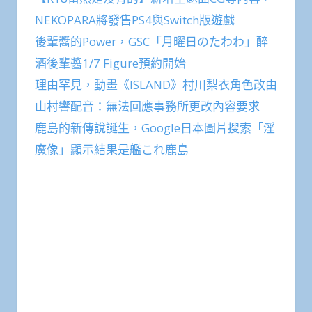
NEKOPARA將發售PS4與Switch版遊戲
後輩醬的Power，GSC「月曜日のたわわ」醉
酒後輩醬1/7 Figure預約開始
理由罕見，動畫《ISLAND》村川梨衣角色改由
山村響配音：無法回應事務所更改內容要求
鹿島的新傳說誕生，Google日本圖片搜索「淫
魔像」顯示結果是艦これ鹿島