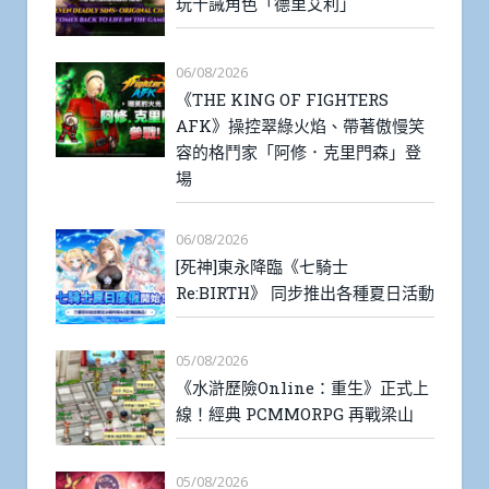
玩十誡角色「德里艾利」
06/08/2026
《THE KING OF FIGHTERS
AFK》操控翠綠火焰、帶著傲慢笑
容的格鬥家「阿修．克里門森」登
場
06/08/2026
[死神]東永降臨《七騎士
Re:BIRTH》 同步推出各種夏日活動
05/08/2026
《水滸歷險Online：重生》正式上
線！經典 PCMMORPG 再戰梁山
05/08/2026