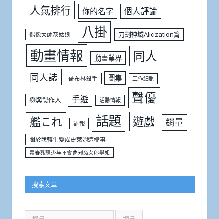
人氣排行
個人評論
你的名字
八掛
刀劍神域Alicization篇
偶像大師灰姑娘
動畫情報
同人
動畫業界
同人誌
圖集
哥布林殺手
工作細胞
聲優
手遊
戀與製作人
活動情報
話題
遊戲
艦これ
銷量
訃報
關於我轉生變成史萊姆這檔事
青春豬頭少年不會夢到兔女郎學姐
搜索文章