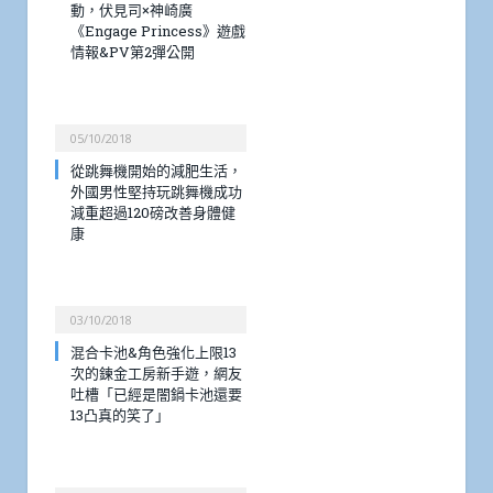
動，伏見司×神崎廣
《Engage Princess》遊戲
情報&PV第2彈公開
05/10/2018
從跳舞機開始的減肥生活，
外國男性堅持玩跳舞機成功
減重超過120磅改善身體健
康
03/10/2018
混合卡池&角色強化上限13
次的鍊金工房新手遊，網友
吐槽「已經是闇鍋卡池還要
13凸真的笑了」