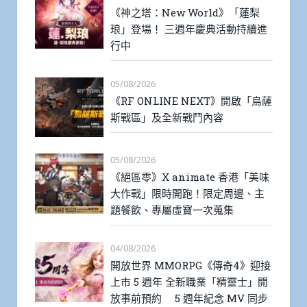
《神之塔：New World》「蓮梨
琅」登場！ 三週年慶典活動持續進
行中
05/08/2026
《RF ONLINE NEXT》開啟「烏薩
斯戰區」及全新戰鬥內容
05/08/2026
《絕區零》X animate 香港「美味
大作戰」限時開跑！限定周邊、主
題餐飲、專屬虛寶一次蒐集
04/08/2026
開放世界 MMORPG《傳奇4》迎接
上市 5 週年 全新職業「精靈士」開
放事前預約 5 週年紀念 MV 同步