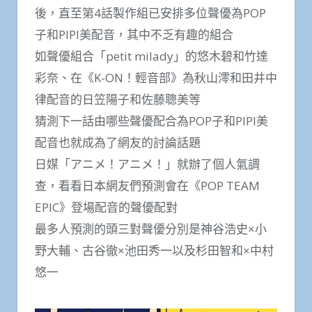
後，直至第4話製作組已安排多位聲優為POP
子和PIPI美配音，其中不乏有趣的組合
如聲優組合「petit milady」的悠木碧和竹達
彩奈、在《K-ON！輕音部》為秋山澪和田井中
律配音的日笠陽子和佐藤聰美等
猜測下一話由哪些聲優配合為POP子和PIPI美
配音也就成為了網友的討論話題
日媒「アニメ！アニメ！」就辦了個人氣調
查，看看日本網友們預測會在《POP TEAM
EPIC》登場配音的聲優配對
最多人預測的頭三對聲優分別是神谷浩史×小
野大輔、古谷徹×池田秀一以及杉田智和×中村
悠一