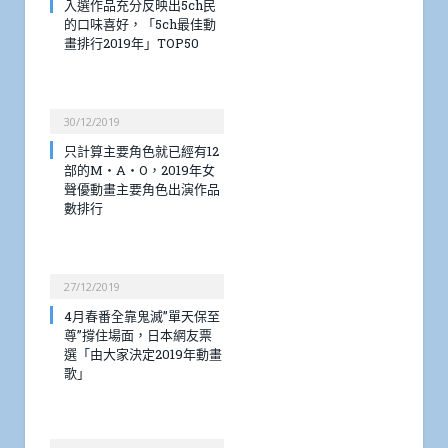
入選作品充分反映出5ch民
的口味喜好，「5ch最佳動
畫排行2019年」TOP50
30/12/2019
只計算主要角色就已經有12
部的M・A・O，2019年女
聲優動畫主要角色出演作品
數排行
27/12/2019
4月春番全靠鬼滅”單天保至
尊”撐住場面，日本網友票
選「由大家決定2019年動畫
歌」