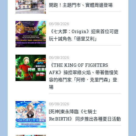
開跑！主題門市、實體周邊登場
06/08/2026
《七大罪：Origin》迎來首位可遊
玩十誡角色「德里艾利」
06/08/2026
《THE KING OF FIGHTERS
AFK》操控翠綠火焰、帶著傲慢笑
容的格鬥家「阿修．克里門森」登
場
06/08/2026
[死神]東永降臨《七騎士
Re:BIRTH》 同步推出各種夏日活動