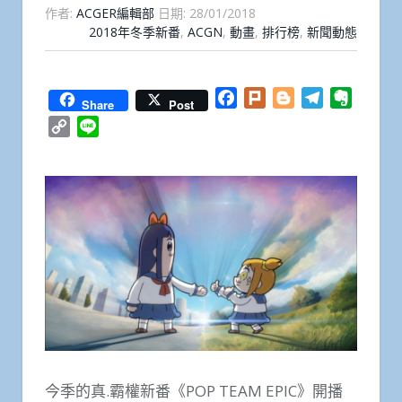
作者:
ACGER編輯部
日期:
28/01/2018
2018年冬季新番
,
ACGN
,
動畫
,
排行榜
,
新聞動態
Facebook
Plurk
Blogger
Telegram
Everno
Share
Post
Copy
Line
Link
今季的真.霸權新番《POP TEAM EPIC》開播