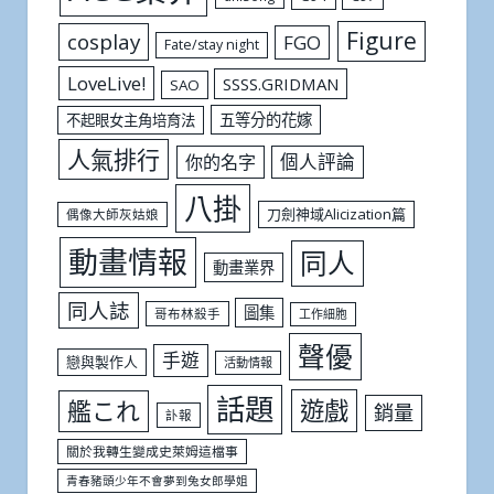
Figure
cosplay
FGO
Fate/stay night
LoveLive!
SSSS.GRIDMAN
SAO
五等分的花嫁
不起眼女主角培育法
人氣排行
個人評論
你的名字
八掛
刀劍神域Alicization篇
偶像大師灰姑娘
動畫情報
同人
動畫業界
同人誌
圖集
哥布林殺手
工作細胞
聲優
手遊
戀與製作人
活動情報
話題
遊戲
艦これ
銷量
訃報
關於我轉生變成史萊姆這檔事
青春豬頭少年不會夢到兔女郎學姐