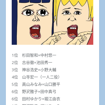
1位 杉田智和×中村悠一
2位 古谷徹×池田秀一
3位 神谷浩史×小野大輔
4位 山寺宏一（一人二役）
5位 高山みなみ×山口勝平
6位 野沢雅子×田中真弓
6位 田村ゆかり×堀江由衣