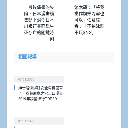
最後堡壘的失
悠木碧：「將我
陷，日本漫畫銷
當作娛樂內容也
售額下滑令日本
可以」佐倉綾
出版行業面臨生
音：「不拍泳裝
死存亡的關鍵時
不玩SNS」
刻
相關報導
03/01/2020
紳士趕快綁好安全帶要開車
了，秋葉原虎之穴工口漫畫
2019年銷量排行TOP30
01/01/2020