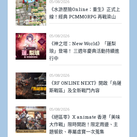
05/08/2026
《水滸歷險Online：重生》正式上
線！經典 PCMMORPG 再戰梁山
05/08/2026
《神之塔：New World》「蓮梨
琅」登場！ 三週年慶典活動持續進
行中
05/08/2026
《RF ONLINE NEXT》開啟「烏薩
斯戰區」及全新戰鬥內容
05/08/2026
《絕區零》X animate 香港「美味
大作戰」限時開跑！限定周邊、主
題餐飲、專屬虛寶一次蒐集