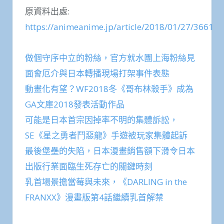
原資料出處:
https://animeanime.jp/article/2018/01/27/36618.
做個守序中立的粉絲，官方就水團上海粉絲見
面會厄介與日本轉播現場打架事件表態
動畫化有望？WF2018冬《哥布林殺手》成為
GA文庫2018發表活動作品
可能是日本首宗因掉率不明的集體訴訟，
SE《星之勇者鬥惡龍》手遊被玩家集體起訴
最後堡壘的失陷，日本漫畫銷售額下滑令日本
出版行業面臨生死存亡的關鍵時刻
乳首場景擔當莓與未來，《DARLING in the
FRANXX》漫畫版第4話繼續乳首解禁