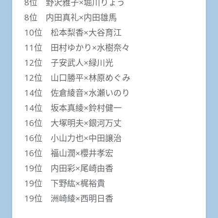
8位 野沢雅子×堀川りょう
8位 内田真礼×内田雄馬
10位 松本梨香×大谷育江
11位 田村ゆかり×水樹奈々
12位 子安武人×緑川光
12位 山口勝平×林原めぐみ
14位 佐倉綾音×水瀬いのり
14位 坂本真綾×鈴村健一
16位 大塚明夫×銀河万丈
16位 小山力也×中田譲治
16位 福山潤×櫻井孝宏
19位 内田彩×尾崎由香
19位 下野紘×梶裕貴
19位 洲崎綾×西明日香