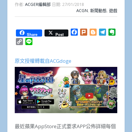
作者:
ACGER編輯部
日期:
27/01/2018
ACGN
,
新聞動態
,
遊戲
Facebook
Plurk
Blogger
Telegram
Everno
Share
Post
Copy
Line
Link
原文授權轉載自ACGdoge
最近蘋果AppStore正式要求APP公佈詳細每個