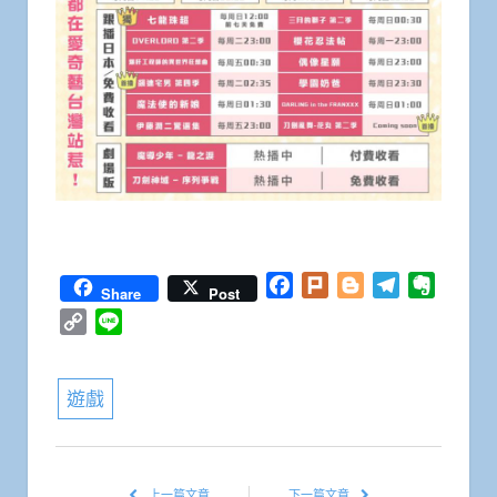
Facebook
Plurk
Blogger
Telegram
Everno
Share
Post
Copy
Line
Link
遊戲
上一篇文章
下一篇文章