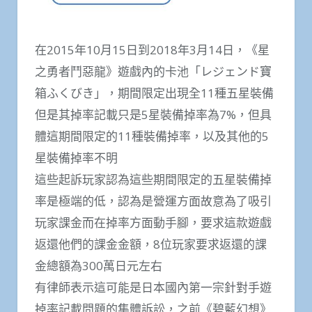
在2015年10月15日到2018年3月14日，《星
之勇者鬥惡龍》遊戲內的卡池「レジェンド寶
箱ふくびき」，期間限定出現全11種五星裝備
但是其掉率記載只是5星裝備掉率為7%，但具
體這期間限定的11種裝備掉率，以及其他的5
星裝備掉率不明
這些起訴玩家認為這些期間限定的五星裝備掉
率是極端的低，認為是營運方面故意為了吸引
玩家課金而在掉率方面動手腳，要求這款遊戲
返還他們的課金金額，8位玩家要求返還的課
金總額為300萬日元左右
有律師表示這可能是日本國內第一宗針對手遊
掉率記載問題的集體訴訟，之前《碧藍幻想》