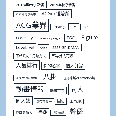
2019年春季新番
2019年秋季新番
ACGer雜燴所
2020年冬季新番
ACG業界
C94
C97
anisong
Figure
cosplay
FGO
Fate/stay night
LoveLive!
SSSS.GRIDMAN
SAO
五等分的花嫁
不起眼女主角培育法
人氣排行
個人評論
你的名字
八掛
刀劍神域Alicization篇
偶像大師灰姑娘
動畫情報
同人
動畫業界
同人誌
圖集
哥布林殺手
工作細胞
聲優
手遊
戀與製作人
活動情報