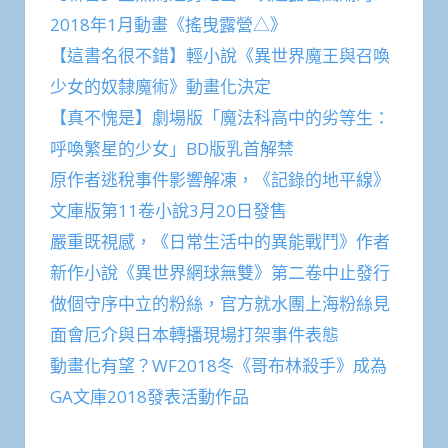
2018年1月動畫《搖曳露營△》
【這書名很不錯】輕小說《異世界魔王與召喚
少女的奴隸魔術》動畫化決定
【真不愧是】劇場版「魔法科高中的劣等生：
呼喚繁星的少女」BD版乳首解禁
原作者逃稅事件影響解凍，《記錄的地平線》
文庫版第11卷小說3月20日發售
嚴重既視感，《日常生活中的異能戰鬥》作者
新作小說《異世界網球無雙》第二卷中止發行
做個守序中立的粉絲，官方就水團上海粉絲見
面會厄介與日本轉播現場打架事件表態
動畫化有望？WF2018冬《哥布林殺手》成為
GA文庫2018發表活動作品