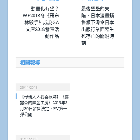
動畫化有望？
最後堡壘的失
WF2018冬《哥布
陷，日本漫畫銷
林殺手》成為GA
售額下滑令日本
文庫2018發表活
出版行業面臨生
動作品
死存亡的關鍵時
刻
相關報導
25/11/2018
【母親大人我喜歡妳】《露
露亞的鍊金工房》2019年3
月20日發售決定，PV第一
彈公開
01/11/2018