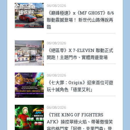
06/08/2026
《巔峰極速》x《MF GHOST》8/6
聯動震撼登場！ 新世代山路傳說再
臨
06/08/2026
《絕區零》X 7-ELEVEN 聯動正式
開跑！主題門市、實體周邊登場
06/08/2026
《七大罪：Origin》迎來首位可遊
玩十誡角色「德里艾利」
06/08/2026
《THE KING OF FIGHTERS
AFK》操控翠綠火焰、帶著傲慢笑
容的格鬥家「阿修．克里門森」登