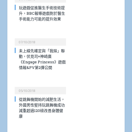
玩遊戲促進醫生手術技術提
升，BBC報導遊戲對於醫生
手術能力可能的提升效果
07/10/2018
未上線先確定與「我妹」聯
動，伏見司×神崎廣
《Engage Princess》遊戲
情報&PV第2彈公開
05/10/2018
從跳舞機開始的減肥生活，
外國男性堅持玩跳舞機成功
減重超過120磅改善身體健
康