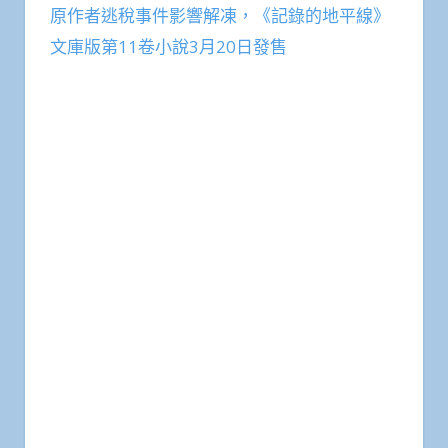
原作者逃稅事件影響解凍，《記錄的地平線》
文庫版第11卷小說3月20日發售