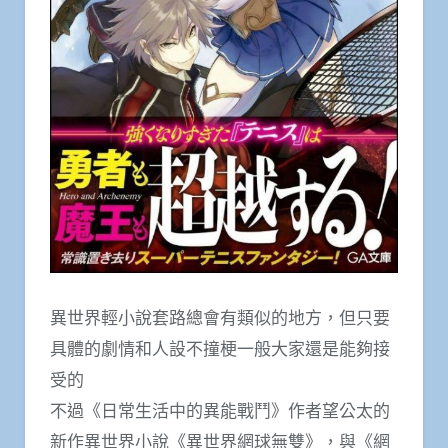
異世界輕小說套路總會有類似的地方，但只要
具體的劇情和人設不撞梗一般大家還是能夠接
受的
不過《日常生活中的異能戰鬥》作者望公太的
新作異世界小說《異世界網球無雙》，與《網