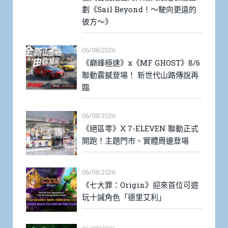
劃《Sail Beyond！～駛向更遠的
彼方～》
06/08/2026
《巔峰極速》x《MF GHOST》8/6
聯動震撼登場！ 新世代山路傳說再
臨
06/08/2026
《絕區零》X 7-ELEVEN 聯動正式
開跑！主題門市、實體周邊登場
06/08/2026
《七大罪：Origin》迎來首位可遊
玩十誡角色「德里艾利」