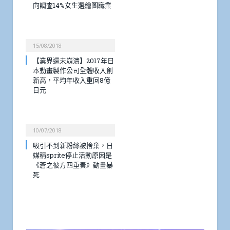
向調查14%女生選繪圖職業
15/08/2018
【業界還未崩潰】2017年日
本動畫製作公司全體收入創
新高，平均年收入重回8億
日元
10/07/2018
吸引不到新粉絲被捨棄，日
媒稱sprite停止活動原因是
《蒼之彼方四重奏》動畫暴
死