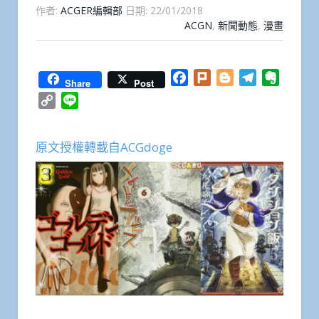
作者:
ACGER編輯部
日期:
22/01/2018
ACGN
,
新聞動態
,
漫畫
Facebook
Plurk
Blogger
Telegram
Everno
Share
Post
Copy
Line
Link
原文授權轉載自ACGdoge