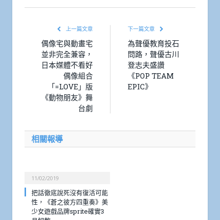
上一篇文章
下一篇文章
偶像宅與動畫宅
為聲優教育投石
並非完全兼容，
問路，聲優古川
日本媒體不看好
登志夫盛讚
偶像組合
《POP TEAM
「=LOVE」版
EPIC》
《動物朋友》舞
台劇
相關報導
11/02/2019
把話徹底說死沒有復活可能
性，《蒼之彼方四重奏》美
少女遊戲品牌sprite確實3