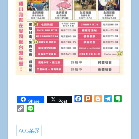
Facebook
Plurk
Blogger
Telegram
Everno
Share
Post
Copy
Line
Link
ACG業界