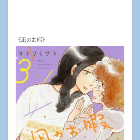
《凪のお暇》