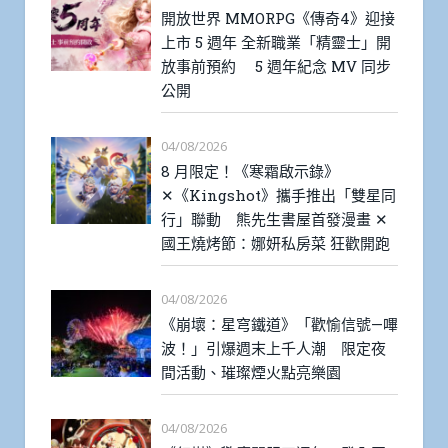
開放世界 MMORPG《傳奇4》迎接
上市 5 週年 全新職業「精靈士」開
放事前預約 5 週年紀念 MV 同步
公開
04/08/2026
8 月限定！《寒霜啟示錄》
✕《Kingshot》攜手推出「雙星同
行」聯動 熊先生書屋首發漫畫 ✕
國王燒烤節：娜妍私房菜 狂歡開跑
04/08/2026
《崩壞：星穹鐵道》「歡愉信號—嗶
波！」引爆週末上千人潮 限定夜
間活動、璀璨煙火點亮樂園
04/08/2026