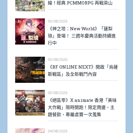
線！經典 PCMMORPG 再戰梁山
05/08/2026
《神之塔：New World》「蓮梨
琅」登場！ 三週年慶典活動持續進
行中
05/08/2026
《RF ONLINE NEXT》開啟「烏薩
斯戰區」及全新戰鬥內容
05/08/2026
《絕區零》X animate 香港「美味
大作戰」限時開跑！限定周邊、主
題餐飲、專屬虛寶一次蒐集
04/08/2026