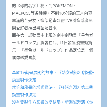
的《你的名字》梗，到POKEMON、
MACROSS等各種梗，不到10分鐘的正片內容
塞滿的全是梗，這部動畫急需TVB引進或者民
間愛好者推出粵語配音版
而在第一話動畫中出現的劇中劇動畫『星色ガ
ールドロップ』將會在1月11日發售漫畫短篇
集，『星色ガールドロップ』作品定位是一個
偶像戀愛喜劇
基於TV動畫展開的故事，《幼女戰記》劇場版
動畫製作決定
就等和秘書的塔頂對決，《狂賭之淵》第二季
動畫製作決定
沒有受製作方影響改變結局，新海誠澄清《你