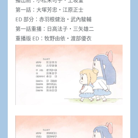
播出前：小松未可子・上坂堇
第一話：大塚芳忠・江原正士
ED 部分：赤羽根健治・武內駿輔
第一話重播：日高法子・三矢雄二
重播版 ED：牧野由依・渡部優衣 ​