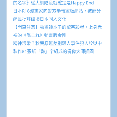
的名字》從大綱階段就確定是Happy End
日本R18漫畫家向警方舉報盜版網站，被部分
網民批評破壞日本同人文化
【開車注意】動畫師本子的驚喜彩蛋，上身赤
裸的《艦これ》動畫版金剛
精神污染？秋葉原無差別殺人事件犯人於獄中
製作81張紙「鬱」字組成的偶像大師插圖