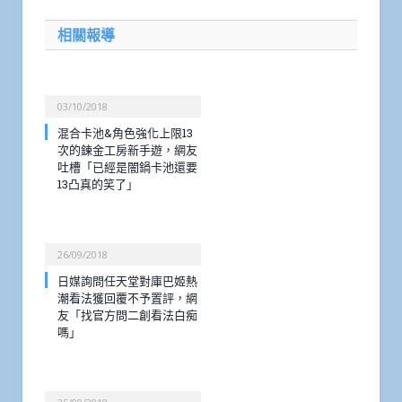
相關報導
03/10/2018
混合卡池&角色強化上限13
次的鍊金工房新手遊，網友
吐槽「已經是闇鍋卡池還要
13凸真的笑了」
26/09/2018
日媒詢問任天堂對庫巴姬熱
潮看法獲回覆不予置評，網
友「找官方問二創看法白痴
嗎」