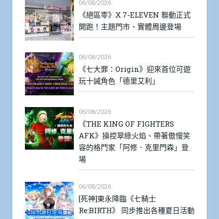
06/08/2026
《絕區零》X 7-ELEVEN 聯動正式
開跑！主題門市、實體周邊登場
06/08/2026
《七大罪：Origin》迎來首位可遊
玩十誡角色「德里艾利」
06/08/2026
《THE KING OF FIGHTERS
AFK》操控翠綠火焰、帶著傲慢笑
容的格鬥家「阿修．克里門森」登
場
06/08/2026
[死神]東永降臨《七騎士
Re:BIRTH》 同步推出各種夏日活動