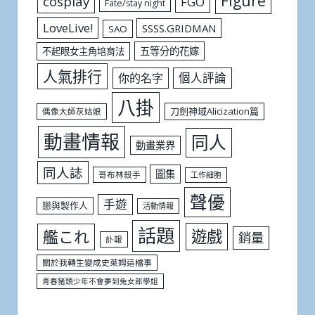
Figure
cosplay
FGO
Fate/stay night
LoveLive!
SSSS.GRIDMAN
SAO
五等分的花嫁
不起眼女主角培育法
人氣排行
個人評論
你的名字
八掛
刀劍神域Alicization篇
偶像大師灰姑娘
動畫情報
同人
動畫業界
同人誌
圖集
哥布林殺手
工作細胞
聲優
手遊
戀與製作人
活動情報
話題
遊戲
艦これ
銷量
訃報
關於我轉生變成史萊姆這檔事
青春豬頭少年不會夢到兔女郎學姐