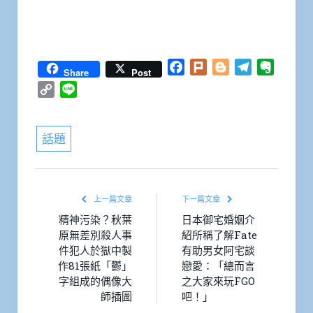
Facebook
Plurk
Blogger
Telegram
Everno
Share
Post
Copy
Line
Link
話題
上一篇文章
下一篇文章
精神污染？秋葉
日本御宅婚姻介
原無差別殺人事
紹所稱了解Fate
件犯人於獄中製
有助男女阿宅談
作81張紙「鬱」
戀愛：「總而言
字組成的偶像大
之大家來玩FGO
師插圖
吧！」