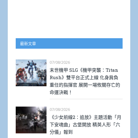
最新文章
07/08/2026
末世機甲 SLG《機甲突襲：Titan
Rush》雙平台正式上線 化身肩負
重任的指揮官 展開一場攸關存亡的
命運決戰！
07/08/2026
《少女前線2：追放》主題活動「月
下安魂曲」古堡開放 精英人形「六
分儀」報到