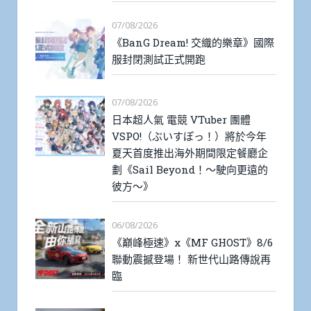
07/08/2026
《BanG Dream! 交織的樂章》國際
服封閉測試正式開跑
07/08/2026
日本超人氣 電競 VTuber 團體
VSPO!（ぶいすぽっ！）將於今年
夏天首度推出海外期間限定餐廳企
劃《Sail Beyond！～駛向更遠的
彼方～》
06/08/2026
《巔峰極速》x《MF GHOST》8/6
聯動震撼登場！ 新世代山路傳說再
臨