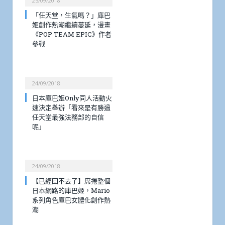
25/09/2018
「任天堂，生氣嗎？」庫巴
姬創作熱潮繼續蔓延，漫畫
《POP TEAM EPIC》作者
參戰
24/09/2018
日本庫巴姬Only同人活動火
速決定舉辦「看來是有勝過
任天堂最強法務部的自信
呢」
24/09/2018
【已經回不去了】席捲整個
日本網路的庫巴姬，Mario
系列角色庫巴女體化創作熱
潮