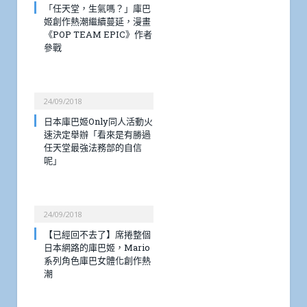
「任天堂，生氣嗎？」庫巴
姬創作熱潮繼續蔓延，漫畫
《POP TEAM EPIC》作者
參戰
24/09/2018
日本庫巴姬Only同人活動火
速決定舉辦「看來是有勝過
任天堂最強法務部的自信
呢」
24/09/2018
【已經回不去了】席捲整個
日本網路的庫巴姬，Mario
系列角色庫巴女體化創作熱
潮