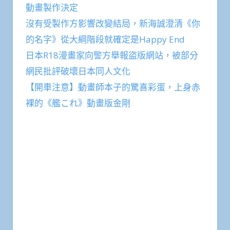
動畫製作決定
沒有受製作方影響改變結局，新海誠澄清《你
的名字》從大綱階段就確定是Happy End
日本R18漫畫家向警方舉報盜版網站，被部分
網民批評破壞日本同人文化
【開車注意】動畫師本子的驚喜彩蛋，上身赤
裸的《艦これ》動畫版金剛