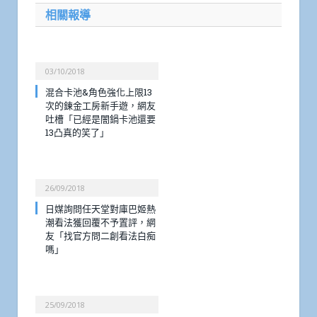
相關報導
03/10/2018
混合卡池&角色強化上限13
次的鍊金工房新手遊，網友
吐槽「已經是闇鍋卡池還要
13凸真的笑了」
26/09/2018
日媒詢問任天堂對庫巴姬熱
潮看法獲回覆不予置評，網
友「找官方問二創看法白痴
嗎」
25/09/2018