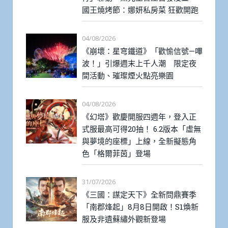
國王燒烤節：娜妍私房菜 狂歡開跑
04/08/2026
《崩壞：星穹鐵道》「歡愉信號—嗶
波！」引爆週末上千人潮 限定夜
間活動、璀璨煙火點亮樂園
04/08/2026
《幻塔》歡慶開服四週年，登入正
式服最高可得20抽！ 6.2版本「虛無
與夢境的座標」上線，全新擬態角
色「格爾菲茵」登場
31/07/2026
《三國：謀定天下》全新問鼎賽季
「南郡烽起」8月8日開啟！S1煥新
服及非遺蘇繡外觀新登場