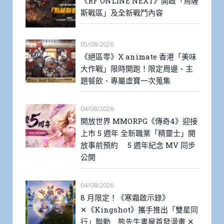
《RF ONLINE NEXT》開啟「烏薩
斯戰區」及全新戰鬥內容
05/08/2026
《絕區零》X animate 香港「美味
大作戰」限時開跑！限定周邊、主
題餐飲、專屬虛寶一次蒐集
04/08/2026
開放世界 MMORPG《傳奇4》迎接
上市 5 週年 全新職業「精靈士」開
放事前預約 5 週年紀念 MV 同步
公開
04/08/2026
8 月限定！《寒霜啟示錄》
✕《Kingshot》攜手推出「雙星同
行」聯動 熊先生書屋首發漫畫 ✕