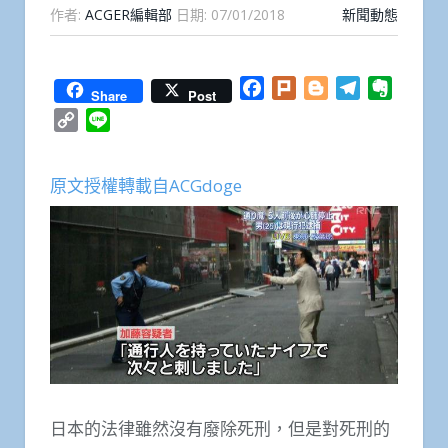
作者:
ACGER編輯部
日期:
07/01/2018
新聞動態
Facebook
Plurk
Blogger
Telegram
Everno
Share
Post
Copy
Line
Link
原文授權轉載自ACGdoge
日本的法律雖然沒有廢除死刑，但是對死刑的