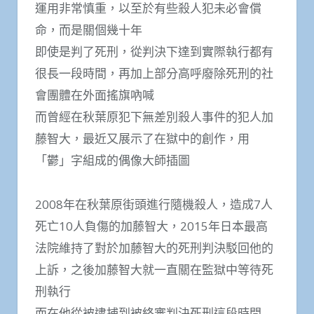
運用非常慎重，以至於有些殺人犯未必會償
命，而是關個幾十年
即使是判了死刑，從判決下達到實際執行都有
很長一段時間，再加上部分高呼廢除死刑的社
會團體在外面搖旗吶喊
而曾經在秋葉原犯下無差別殺人事件的犯人加
藤智大，最近又展示了在獄中的創作，用
「鬱」字組成的偶像大師插圖
2008年在秋葉原街頭進行隨機殺人，造成7人
死亡10人負傷的加藤智大，2015年日本最高
法院維持了對於加藤智大的死刑判決駁回他的
上訴，之後加藤智大就一直關在監獄中等待死
刑執行
而在他從被逮捕到被終審判決死刑這段時間