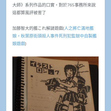
大師》系列作品的口實，對於765事務所來說
這都算風評被害了
加藤智大的艦これ解謎遊戲(
人之將亡滿地艦
娘，秋葉原街頭殺人事件死刑犯監獄中自製艦
娘遊戲
)