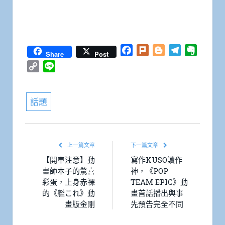
Facebook
Plurk
Blogger
Telegram
Everno
Share
Post
Copy
Line
Link
話題
上一篇文章
下一篇文章
【開車注意】動
寫作KUSO讀作
畫師本子的驚喜
神，《POP
彩蛋，上身赤裸
TEAM EPIC》動
的《艦これ》動
畫首話播出與事
畫版金剛
先預告完全不同