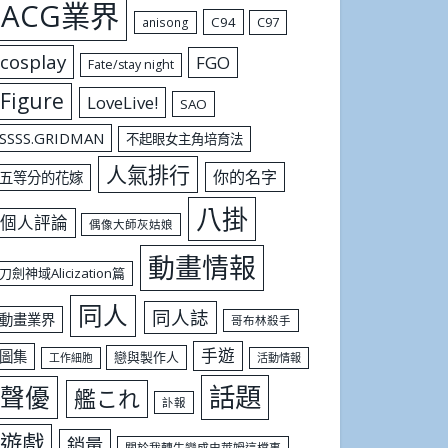
ACG業界
C94
C97
anisong
cosplay
FGO
Fate/stay night
Figure
LoveLive!
SAO
SSSS.GRIDMAN
不起眼女主角培育法
人氣排行
你的名字
五等分的花嫁
八掛
個人評論
偶像大師灰姑娘
動畫情報
刀劍神域Alicization篇
同人
同人誌
動畫業界
哥布林殺手
手遊
圖集
戀與製作人
工作細胞
活動情報
話題
聲優
艦これ
訃報
遊戲
銷量
關於我轉生變成史萊姆這檔事