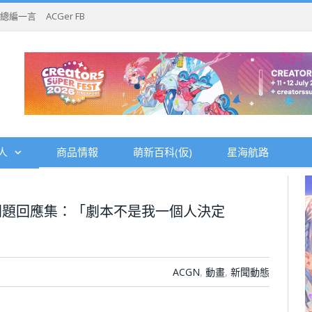
總編一言
ACGer FB
人
商品情報
萌新百科(仮)
星海航路
問題回應集：「劇本不是我一個人決定
ACGN
,
動畫
,
新聞動態