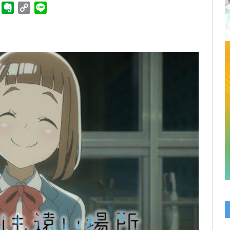
ger
Telegram
Evernote
Copy
Line
Link