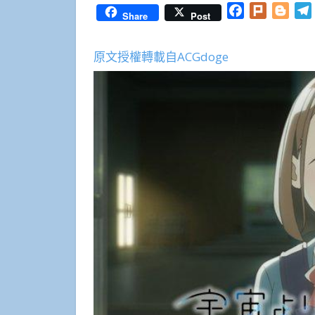
Facebook
Plurk
Blog
Share
Post
原文授權轉載自ACGdoge