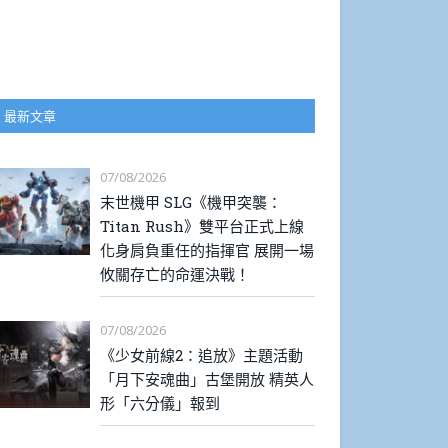
最新文章
07/08/2026
末世機甲 SLG《機甲突襲：
Titan Rush》雙平台正式上線
化身肩負重任的指揮官 展開一場
攸關存亡的命運決戰！
07/08/2026
《少女前線2：追放》主題活動
「月下安魂曲」古堡開放 精英人
形「六分儀」報到