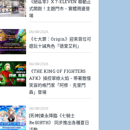
《絕區零》X 7-ELEVEN 聯動正
式開跑！主題門市、實體周邊登
場
06/08/2026
《七大罪：Origin》迎來首位可
遊玩十誡角色「德里艾利」
06/08/2026
《THE KING OF FIGHTERS
AFK》操控翠綠火焰、帶著傲慢
笑容的格鬥家「阿修．克里門
森」登場
06/08/2026
[死神]東永降臨《七騎士
Re:BIRTH》 同步推出各種夏日
活動