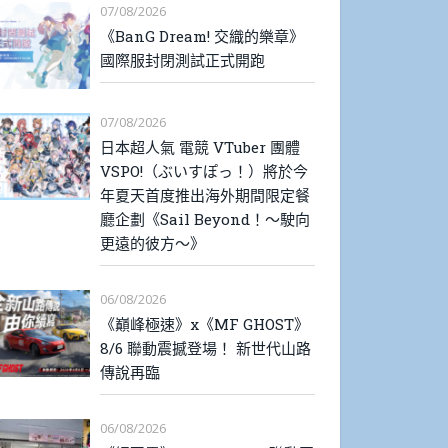
07/08/2026
《BanG Dream! 交織的樂章》
國際服封閉測試正式開跑
07/08/2026
日本超人氣 電競 VTuber 團體
VSPO!（ぶいすぽっ！）將於今
年夏天首度推出海外期間限定餐
廳企劃《Sail Beyond！～駛向
更遠的彼方～》
06/08/2026
《巔峰極速》x《MF GHOST》
8/6 聯動震撼登場！ 新世代山路
傳說再臨
06/08/2026