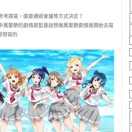
個人思考撰寫，還是通過會議等方式決定？
ve!中萬聖節的劇情是監督說想做萬聖節劇情我開始去寫
都想寫的