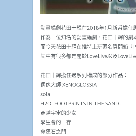
動畫編劇花田十輝在2018年1月新番擔
作為一位知名的動畫編劇，花田十輝的劇
而今天花田十輝在推特上玩匿名質問箱『P
其中有很多都是關於LoveLive以及LoveLive!
花田十輝擔任過系列構成的部分作品：
偶像大師 XENOGLOSSIA
sola
H2O -FOOTPRINTS IN THE SAND-
穿越宇宙的少女
學生會的一存
命運石之門