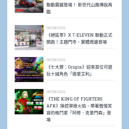
聯動震撼登場！ 新世代山路傳說再
臨
06/08/2026
《絕區零》X 7-ELEVEN 聯動正式
開跑！主題門市、實體周邊登場
06/08/2026
《七大罪：Origin》迎來首位可遊
玩十誡角色「德里艾利」
06/08/2026
《THE KING OF FIGHTERS
AFK》操控翠綠火焰、帶著傲慢笑
容的格鬥家「阿修．克里門森」登
場