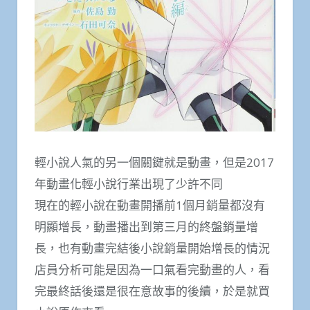
輕小說人氣的另一個關鍵就是動畫，但是2017
年動畫化輕小說行業出現了少許不同
現在的輕小說在動畫開播前1個月銷量都沒有
明顯增長，動畫播出到第三月的終盤銷量增
長，也有動畫完結後小說銷量開始增長的情況
店員分析可能是因為一口氣看完動畫的人，看
完最終話後還是很在意故事的後續，於是就買