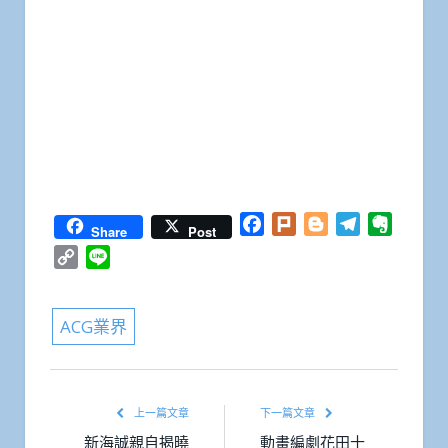
Facebook
Plurk
Blogger
Telegram
Everno
Share
Post
Copy
Line
Link
ACG業界
上一篇文章
下一篇文章
新海誠親自揭曉
動畫編劇花田十