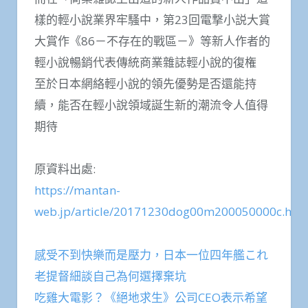
樣的輕小說業界牢騷中，第23回電撃小説大賞
大賞作《86－不存在的戰區－》等新人作者的
輕小說暢銷代表傳統商業雜誌輕小說的復権
至於日本網絡輕小說的領先優勢是否還能持
續，能否在輕小說領域誕生新的潮流令人值得
期待
原資料出處:
https://mantan-
web.jp/article/20171230dog00m200050000c.htm
感受不到快樂而是壓力，日本一位四年艦これ
老提督細談自己為何選擇棄坑
吃雞大電影？《絕地求生》公司CEO表示希望