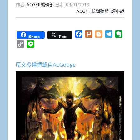
作者:
ACGER編輯部
日期:
04/01/2018
ACGN
,
新聞動態
,
輕小說
Facebook
Plurk
Blogger
Telegram
Everno
Share
Post
Copy
Line
Link
原文授權轉載自ACGdoge