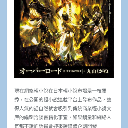
現在網絡輕小說在日本輕小說市場是一枝獨
秀，在公開的輕小說連載平台上發布作品，獲
得人氣的話自然就會吸引到傳統商業輕小說文
庫的編輯洽談書籍化事宜，如果銷量和網絡人
氣都不錯的話還會迎來跨媒體企劃開發