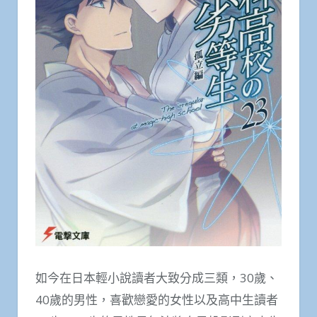
如今在日本輕小說讀者大致分成三類，30歲、
40歲的男性，喜歡戀愛的女性以及高中生讀者