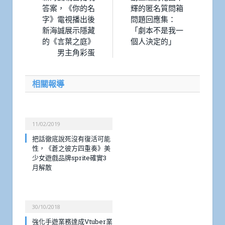
答案，《你的名
輝的匿名質問箱
字》電視播出後
問題回應集：
新海誠展示隱藏
「劇本不是我一
的《言葉之庭》
個人決定的」
男主角彩蛋
相關報導
11/02/2019
把話徹底說死沒有復活可能
性，《蒼之彼方四重奏》美
少女遊戲品牌sprite確實3
月解散
30/10/2018
強化手遊業務達成Vtuber業