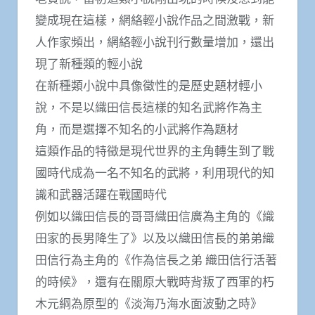
變成現在這樣，網絡輕小說作品之間激戰，新
人作家頻出，網絡輕小說刊行數量增加，還出
現了新種類的輕小說
在新種類小說中具像徵性的是歷史題材輕小
說，不是以織田信長這樣的知名武將作為主
角，而是選擇不知名的小武將作為題材
這類作品的特徵是現代世界的主角轉生到了戰
國時代成為一名不知名的武將，利用現代的知
識和武器活躍在戰國時代
例如以織田信長的哥哥織田信廣為主角的《織
田家的長男降生了》以及以織田信長的弟弟織
田信行為主角的《作為信長之弟 織田信行活著
的時候》，還有在關原大戰時背叛了西軍的朽
木元綱為原型的《淡海乃海水面波動之時》