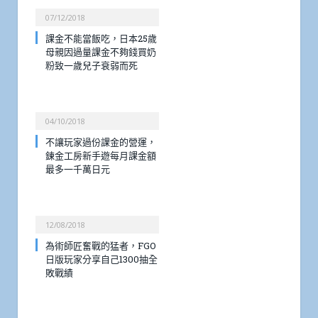
07/12/2018
課金不能當飯吃，日本25歲
母親因過量課金不夠錢買奶
粉致一歲兒子衰弱而死
04/10/2018
不讓玩家過份課金的營運，
鍊金工房新手遊每月課金額
最多一千萬日元
12/08/2018
為術師匠奮戰的猛者，FGO
日版玩家分享自己1300抽全
敗戰績