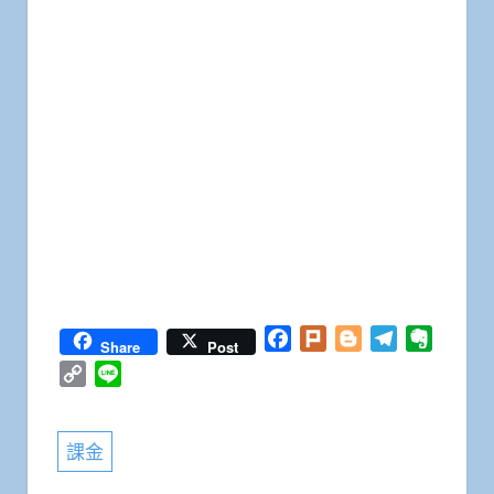
Facebook
Plurk
Blogger
Telegram
Everno
Share
Post
Copy
Line
Link
課金