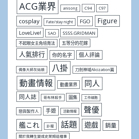
ACG業界
C94
C97
anisong
Figure
cosplay
FGO
Fate/stay night
LoveLive!
SSSS.GRIDMAN
SAO
五等分的花嫁
不起眼女主角培育法
人氣排行
個人評論
你的名字
八掛
刀劍神域Alicization篇
偶像大師灰姑娘
動畫情報
同人
動畫業界
同人誌
圖集
哥布林殺手
工作細胞
聲優
手遊
戀與製作人
活動情報
話題
遊戲
艦これ
銷量
訃報
關於我轉生變成史萊姆這檔事