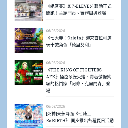
《絕區零》X 7-ELEVEN 聯動正式
開跑！主題門市、實體周邊登場
06/08/2026
《七大罪：Origin》迎來首位可遊
玩十誡角色「德里艾利」
06/08/2026
《THE KING OF FIGHTERS
AFK》操控翠綠火焰、帶著傲慢笑
容的格鬥家「阿修．克里門森」登
場
06/08/2026
[死神]東永降臨《七騎士
Re:BIRTH》 同步推出各種夏日活動