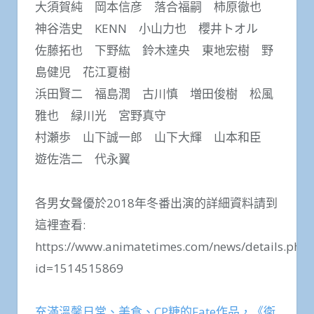
大須賀純 岡本信彦 落合福嗣 柿原徹也
神谷浩史 KENN 小山力也 櫻井トオル
佐藤拓也 下野紘 鈴木達央 東地宏樹 野
島健児 花江夏樹
浜田賢二 福島潤 古川慎 増田俊樹 松風
雅也 緑川光 宮野真守
村瀬歩 山下誠一郎 山下大輝 山本和臣
遊佐浩二 代永翼
各男女聲優於2018年冬番出演的詳細資料請到
這裡查看:
https://www.animatetimes.com/news/details.php?
id=1514515869
充滿溫馨日常、美食、CP糖的Fate作品，《衛