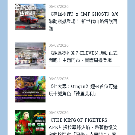
06/08/2026
《巔峰極速》x《MF GHOST》8/6
聯動震撼登場！ 新世代山路傳說再
臨
06/08/2026
《絕區零》X 7-ELEVEN 聯動正式
開跑！主題門市、實體周邊登場
06/08/2026
《七大罪：Origin》迎來首位可遊
玩十誡角色「德里艾利」
06/08/2026
《THE KING OF FIGHTERS
AFK》操控翠綠火焰、帶著傲慢笑
容的格鬥家「阿修．克里門森」登