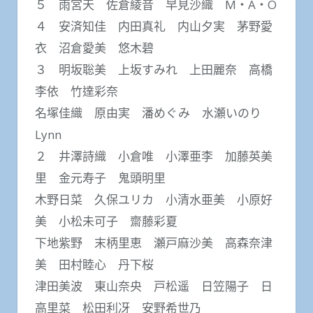
５ 雨宮天 佐倉綾音 早見沙織 M・A・O
４ 安済知佳 内田真礼 内山夕実 茅野愛
衣 沼倉愛美 悠木碧
３ 明坂聡美 上坂すみれ 上田麗奈 高橋
李依 竹達彩奈
名塚佳織 原由実 潘めぐみ 水瀬いのり
Lynn
２ 井澤詩織 小倉唯 小澤亜李 加藤英美
里 金元寿子 鬼頭明里
木野日菜 久保ユリカ 小清水亜美 小原好
美 小松未可子 齋藤彩夏
下地紫野 末柄里恵 瀬戸麻沙美 高森奈津
美 田村睦心 丹下桜
津田美波 東山奈央 戸松遥 日笠陽子 日
高里菜 松田利冴 安野希世乃