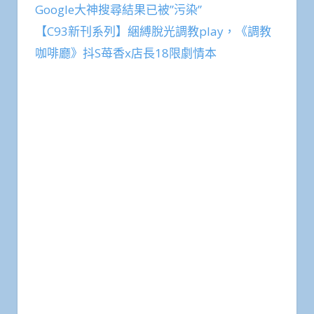
Google大神搜尋結果已被”污染”
【C93新刊系列】綑縛脫光調教play，《調教
咖啡廳》抖S苺香x店長18限劇情本