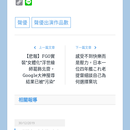
Copy
Line
Link
聲優
聲優出演作品數
上一篇文章
下一篇文章
【悲報】FGO實
感受不到快樂而
裝”女體化”浮世繪
是壓力，日本一
師葛飾北齋，
位四年艦これ老
Google大神搜尋
提督細談自己為
結果已被”污染”
何選擇棄坑
相關報導
30/12/2019