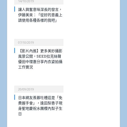
14/10/2019
讓人興奮意味深長的發言，
伊藤美來：「從好的意義上
請使用各種各樣的我吧」
07/10/2019
【影片內進】更多美妙攝影
風景公開，SEED拉克絲聲
優田中理惠分享內衣姿拍攝
工作實況
20/09/2019
日本網友羨慕吐槽這是「免
費握手會」，逢田梨香子現
身聖地慶祝水團櫻內梨子生
日