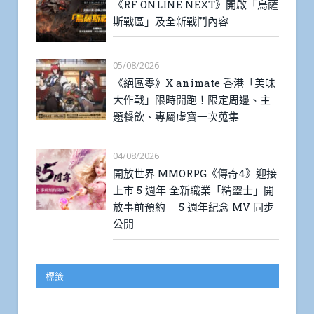
《RF ONLINE NEXT》開啟「烏薩
斯戰區」及全新戰鬥內容
05/08/2026
《絕區零》X animate 香港「美味
大作戰」限時開跑！限定周邊、主
題餐飲、專屬虛寶一次蒐集
04/08/2026
開放世界 MMORPG《傳奇4》迎接
上市 5 週年 全新職業「精靈士」開
放事前預約 5 週年紀念 MV 同步
公開
標籤