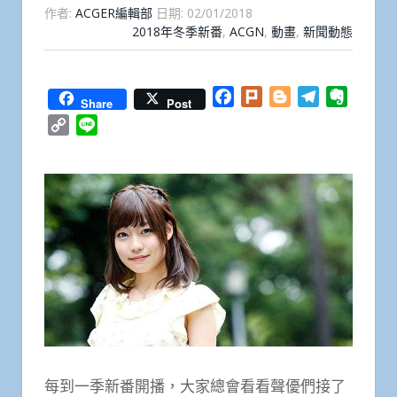
作者:
ACGER編輯部
日期:
02/01/2018
2018年冬季新番
,
ACGN
,
動畫
,
新聞動態
Facebook
Plurk
Blogger
Telegram
Everno
Share
Post
Copy
Line
Link
每到一季新番開播，大家總會看看聲優們接了