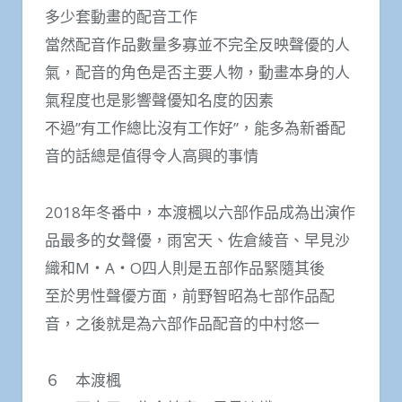
多少套動畫的配音工作
當然配音作品數量多寡並不完全反映聲優的人
氣，配音的角色是否主要人物，動畫本身的人
氣程度也是影響聲優知名度的因素
不過”有工作總比沒有工作好”，能多為新番配
音的話總是值得令人高興的事情
2018年冬番中，本渡楓以六部作品成為出演作
品最多的女聲優，雨宮天、佐倉綾音、早見沙
織和M・A・O四人則是五部作品緊隨其後
至於男性聲優方面，前野智昭為七部作品配
音，之後就是為六部作品配音的中村悠一
６ 本渡楓