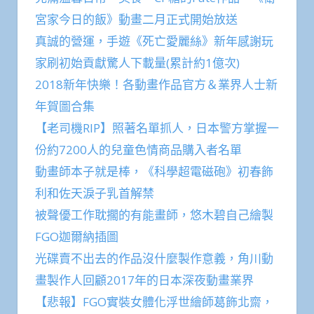
宮家今日的飯》動畫二月正式開始放送
真誠的營運，手遊《死亡愛麗絲》新年感謝玩
家刷初始貢獻驚人下載量(累計約1億次)
2018新年快樂！各動畫作品官方＆業界人士新
年賀圖合集
【老司機RIP】照著名單抓人，日本警方掌握一
份約7200人的兒童色情商品購入者名單
動畫師本子就是棒，《科學超電磁砲》初春飾
利和佐天淚子乳首解禁
被聲優工作耽擱的有能畫師，悠木碧自己繪製
FGO迦爾納插圖
光碟賣不出去的作品沒什麼製作意義，角川動
畫製作人回顧2017年的日本深夜動畫業界
【悲報】FGO實裝女體化浮世繪師葛飾北齋，