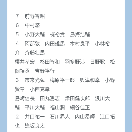
７ 前野智昭
６ 中村悠一
５ 小野大輔 梶裕貴 鳥海浩輔
４ 阿部敦 内田雄馬 木村良平 小林裕
介 斉藤壮馬
櫻井孝宏 杉田智和 羽多野渉 日野聡 松
岡禎丞 吉野裕行
３ 市来光弘 梅原裕一郎 興津和幸 小野
賢章 小西克幸
島﨑信長 田丸篤志 津田健次郎 浪川大
輔 平川大輔 福山潤 細谷佳正
２ 井口祐一 石川界人 内山昂輝 江口拓
也 逢坂良太