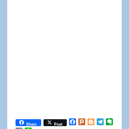
Facebook
Plurk
Blogger
Telegram
Everno
Share
Post