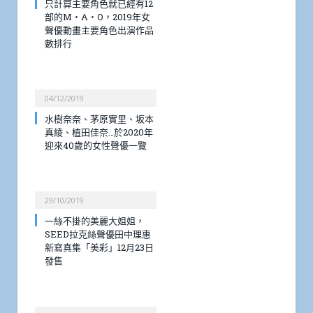
只計算主要角色就已經有12
部的M・A・O，2019年女
聲優動畫主要角色出演作品
數排行
04/12/2019
水樹奈奈、茅原實里、坂本
真綾、植田佳奈…於2020年
迎來40歲的女性聲優一覽
29/10/2019
一絲不掛的美麗大姐姐，
SEED拉克絲聲優田中理惠
新寫真集「美彩」12月23日
發售