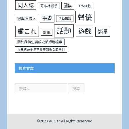
同人誌
圖集
哥布林殺手
工作細胞
聲優
手遊
戀與製作人
活動情報
話題
遊戲
艦これ
銷量
訃報
關於我轉生變成史萊姆這檔事
青春豬頭少年不會夢到兔女郎學姐
搜索文章
©2023 ACGer All Right Reserved