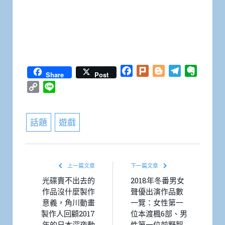
Facebook
Plurk
Blogger
Telegram
Everno
Share
Post
Copy
Line
Link
話題
遊戲
上一篇文章
下一篇文章
光碟賣不出去的
2018年冬番男女
作品沒什麼製作
聲優出演作品數
意義，角川動畫
一覽：女性第一
製作人回顧2017
位本渡楓6部、男
年的日本深夜動
性第一位前野智