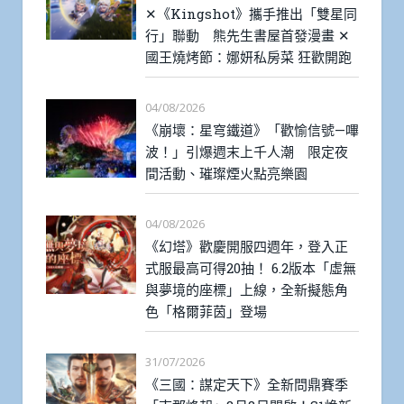
✕《Kingshot》攜手推出「雙星同
行」聯動 熊先生書屋首發漫畫 ✕
國王燒烤節：娜妍私房菜 狂歡開跑
04/08/2026
《崩壞：星穹鐵道》「歡愉信號—嗶
波！」引爆週末上千人潮 限定夜
間活動、璀璨煙火點亮樂園
04/08/2026
《幻塔》歡慶開服四週年，登入正
式服最高可得20抽！ 6.2版本「虛無
與夢境的座標」上線，全新擬態角
色「格爾菲茵」登場
31/07/2026
《三國：謀定天下》全新問鼎賽季