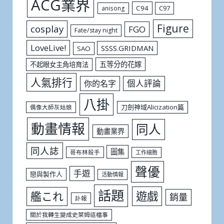
ACG業界
C94
C97
anisong
Figure
cosplay
FGO
Fate/stay night
LoveLive!
SSSS.GRIDMAN
SAO
五等分的花嫁
不起眼女主角培育法
人氣排行
個人評論
你的名字
八掛
刀劍神域Alicization篇
偶像大師灰姑娘
動畫情報
同人
動畫業界
同人誌
圖集
哥布林殺手
工作細胞
聲優
手遊
戀與製作人
活動情報
話題
遊戲
艦これ
銷量
訃報
關於我轉生變成史萊姆這檔事