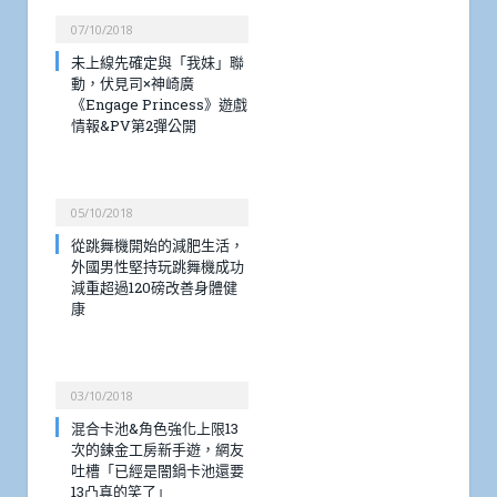
07/10/2018
未上線先確定與「我妹」聯
動，伏見司×神崎廣
《Engage Princess》遊戲
情報&PV第2彈公開
05/10/2018
從跳舞機開始的減肥生活，
外國男性堅持玩跳舞機成功
減重超過120磅改善身體健
康
03/10/2018
混合卡池&角色強化上限13
次的鍊金工房新手遊，網友
吐槽「已經是闇鍋卡池還要
13凸真的笑了」