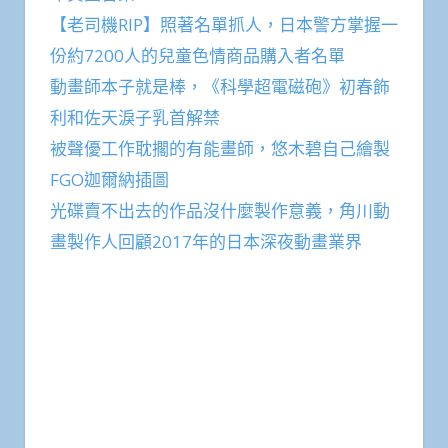
【老司機RIP】照著名單抓人，日本警方掌握一
份約7200人的兒童色情商品購入者名單
動畫師本子就是棒，《科學超電磁砲》初春飾
利和佐天淚子乳首解禁
被聲優工作耽擱的有能畫師，悠木碧自己繪製
FGO迦爾納插圖
光碟賣不出去的作品沒什麼製作意義，角川動
畫製作人回顧2017年的日本深夜動畫業界