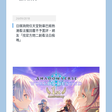
26/09/2018
日媒詢問任天堂對庫巴姬熱
潮看法獲回覆不予置評，網
友「找官方問二創看法白痴
嗎」