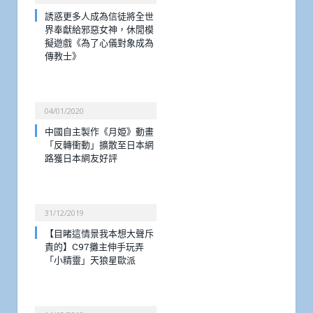
誘惑更多人成為信徒將全世
界奉獻給邪惡女神，休閒模
擬遊戲《為了心儀對象成為
傳教士》
04/01/2020
中國自主製作《月姫》動畫
「反轉衝動」擴散至日本網
路獲日本網友好評
31/12/2019
【目睹這情景我本想大聲斥
責的】C97攤主伸手玩弄
「小精靈」天狼星歐派