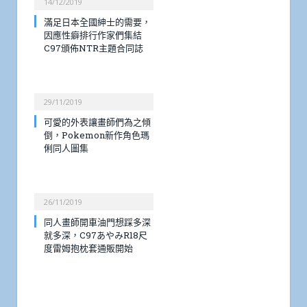
14/12/2019
滿足日本全國紳士的需要，
因應性癖排行作家們集結
C97頒佈NTR主題合同誌
29/11/2019
可愛的外表讓畫師們為之傾
倒，Pokemon新作角色瑪
俐同人圖集
26/11/2019
同人畫師開車油門想踩多深
就多深，C97あやみR18尺
度雷姆抱枕套通販開始