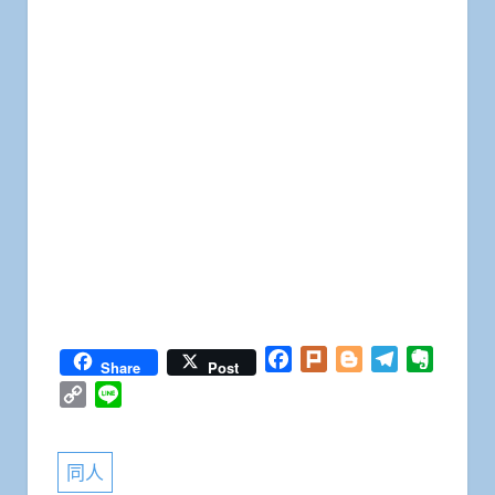
Facebook
Plurk
Blogger
Telegram
Everno
Share
Post
Copy
Line
Link
同人