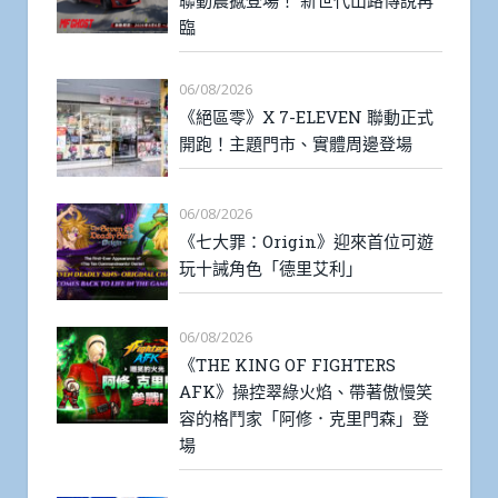
聯動震撼登場！ 新世代山路傳說再
臨
06/08/2026
《絕區零》X 7-ELEVEN 聯動正式
開跑！主題門市、實體周邊登場
06/08/2026
《七大罪：Origin》迎來首位可遊
玩十誡角色「德里艾利」
06/08/2026
《THE KING OF FIGHTERS
AFK》操控翠綠火焰、帶著傲慢笑
容的格鬥家「阿修．克里門森」登
場