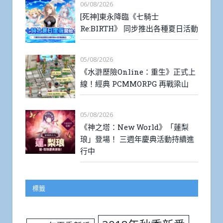
06/08/2026
[死神]東永降臨《七騎士
Re:BIRTH》 同步推出各種夏日活動
05/08/2026
《水滸歷險Online：重生》正式上
線！經典 PCMMORPG 再戰梁山
05/08/2026
《神之塔：New World》「蓮梨
琅」登場！ 三週年慶典活動持續進
行中
標籤