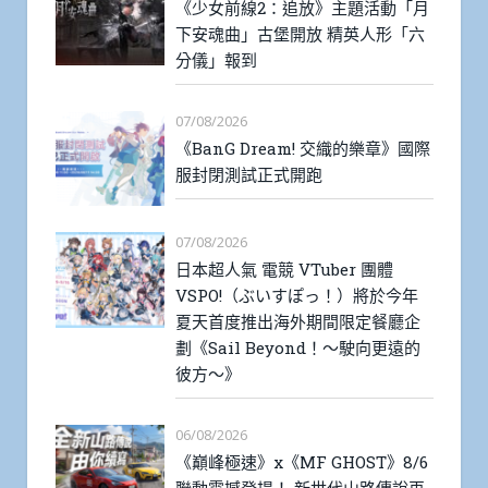
《少女前線2：追放》主題活動「月
下安魂曲」古堡開放 精英人形「六
分儀」報到
07/08/2026
《BanG Dream! 交織的樂章》國際
服封閉測試正式開跑
07/08/2026
日本超人氣 電競 VTuber 團體
VSPO!（ぶいすぽっ！）將於今年
夏天首度推出海外期間限定餐廳企
劃《Sail Beyond！～駛向更遠的
彼方～》
06/08/2026
《巔峰極速》x《MF GHOST》8/6