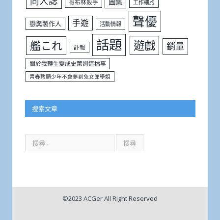
同人誌
圖集
哥布林殺手
工作細胞
聲優
手遊
戀與製作人
活動情報
話題
遊戲
艦これ
銷量
訃報
關於我轉生變成史萊姆這檔事
青春豬頭少年不會夢到兔女郎學姐
搜索文章
©2023 ACGer All Right Reserved