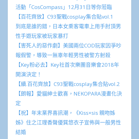
活動「CosCompass」12月31日等你蒞臨
【百花齊放】C93聖戰cosplay集合貼vol.1
到底是誰的錯，日本女乘客電車上用手肘頂男
性手遊玩家被玩家暴打
【害死人的惡作劇】美國兩位COD玩家因爭吵
報假警，導致一無辜年輕男性被警方射殺
【Key粉必去】Key社首次樂團音樂會2018年
開演決定！
【續.百花齊放】C93聖戰cosplay集合貼vol.2
【朗報】愛貓紳士歡喜，NEKOPARA漫畫化決
定
【祝】年末業界喜訊潮，《Kiss×sis 親吻姊
姊》住之江理香聲優巽悠衣子宣佈與一般男性
結婚