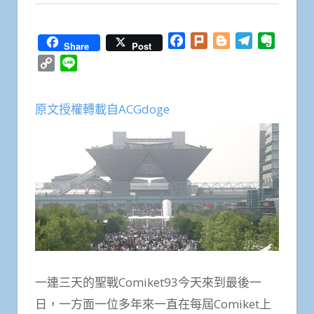
Facebook
Plurk
Blogger
Telegram
Everno
Share
Post
Copy
Line
Link
原文授權轉載自ACGdoge
一連三天的聖戰Comiket93今天來到最後一
日，一方面一位多年來一直在每屆Comiket上