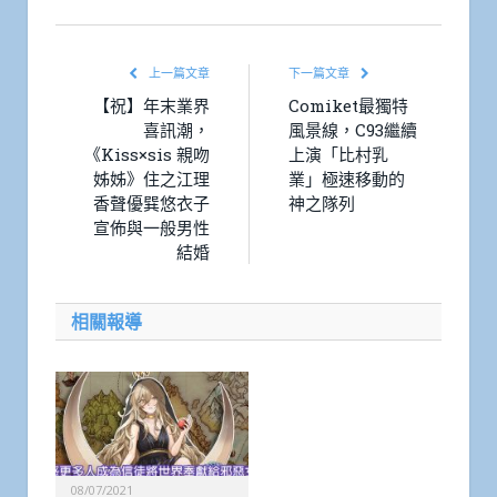
上一篇文章
下一篇文章
【祝】年末業界
Comiket最獨特
喜訊潮，
風景線，C93繼續
《Kiss×sis 親吻
上演「比村乳
姊姊》住之江理
業」極速移動的
香聲優巽悠衣子
神之隊列
宣佈與一般男性
結婚
相關報導
08/07/2021