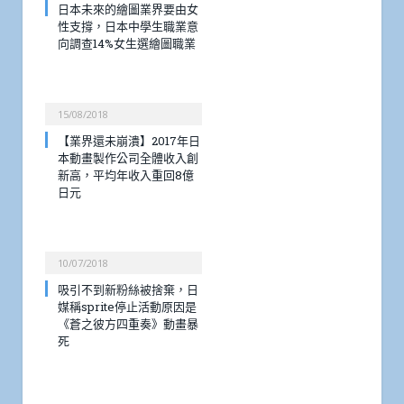
日本未來的繪圖業界要由女
性支撐，日本中學生職業意
向調查14%女生選繪圖職業
15/08/2018
【業界還未崩潰】2017年日
本動畫製作公司全體收入創
新高，平均年收入重回8億
日元
10/07/2018
吸引不到新粉絲被捨棄，日
媒稱sprite停止活動原因是
《蒼之彼方四重奏》動畫暴
死