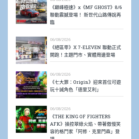
《巔峰極速》x《MF GHOST》8/6
聯動震撼登場！ 新世代山路傳說再
臨
06/08/2026
《絕區零》X 7-ELEVEN 聯動正式
開跑！主題門市、實體周邊登場
06/08/2026
《七大罪：Origin》迎來首位可遊
玩十誡角色「德里艾利」
06/08/2026
《THE KING OF FIGHTERS
AFK》操控翠綠火焰、帶著傲慢笑
容的格鬥家「阿修．克里門森」登
場