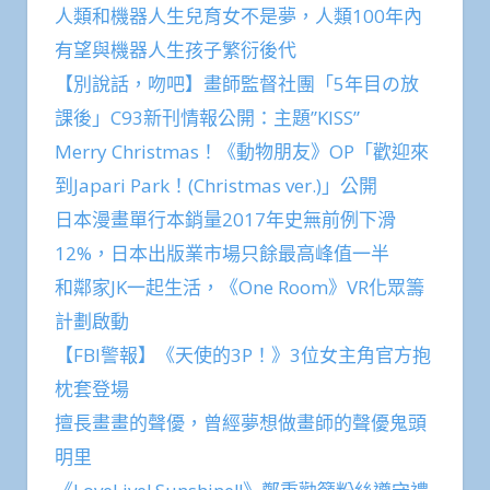
人類和機器人生兒育女不是夢，人類100年內
有望與機器人生孩子繁衍後代
【別說話，吻吧】畫師監督社團「5年目の放
課後」C93新刊情報公開：主題”KISS”
Merry Christmas！《動物朋友》OP「歡迎來
到Japari Park！(Christmas ver.)」公開
日本漫畫單行本銷量2017年史無前例下滑
12%，日本出版業市場只餘最高峰值一半
和鄰家JK一起生活，《One Room》VR化眾籌
計劃啟動
【FBI警報】《天使的3P！》3位女主角官方抱
枕套登場
擅長畫畫的聲優，曾經夢想做畫師的聲優鬼頭
明里