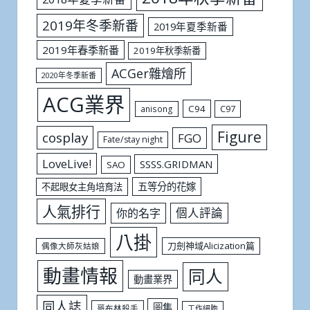
2019年冬季新番
2019年夏季新番
2019年春季新番
2019年秋季新番
ACGer雜燴所
2020年冬季新番
ACG業界
C94
C97
anisong
Figure
cosplay
FGO
Fate/stay night
LoveLive!
SSSS.GRIDMAN
SAO
五等分的花嫁
不起眼女主角培育法
人氣排行
個人評論
你的名字
八掛
刀劍神域Alicization篇
偶像大師灰姑娘
動畫情報
同人
動畫業界
同人誌
圖集
哥布林殺手
工作細胞