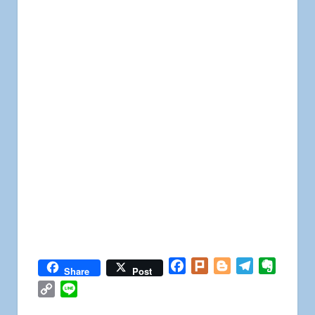
Facebook
Plurk
Blogger
Telegram
Everno
Share
Post
Copy
Line
Link