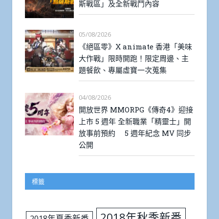
斯戰區」及全新戰鬥內容
05/08/2026
《絕區零》X animate 香港「美味
大作戰」限時開跑！限定周邊、主
題餐飲、專屬虛寶一次蒐集
04/08/2026
開放世界 MMORPG《傳奇4》迎接
上市 5 週年 全新職業「精靈士」開
放事前預約 5 週年紀念 MV 同步
公開
標籤
2018年秋季新番
2018年夏季新番