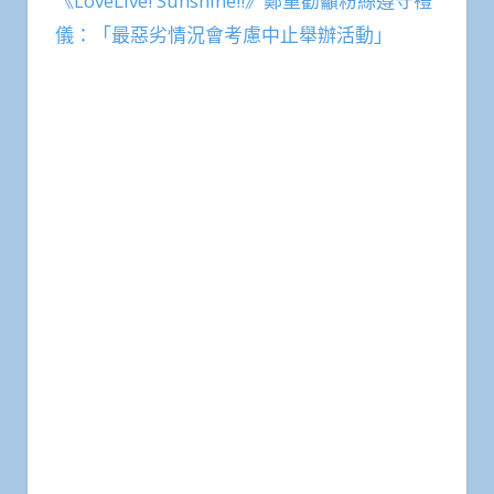
《LoveLive! Sunshine!!》鄭重勸籲粉絲遵守禮
儀：「最惡劣情況會考慮中止舉辦活動」