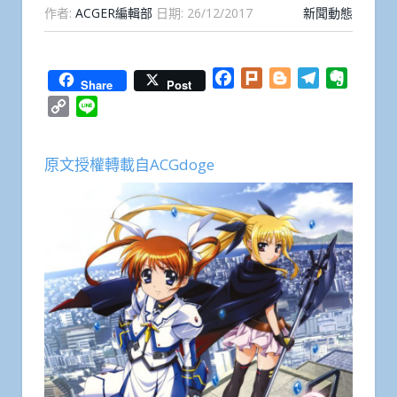
作者:
ACGER編輯部
日期:
26/12/2017
新聞動態
Facebook
Plurk
Blogger
Telegram
Everno
Share
Post
Copy
Line
Link
原文授權轉載自ACGdoge