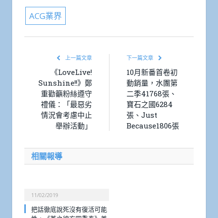
ACG業界
上一篇文章
下一篇文章
《LoveLive!
10月新番首卷初
Sunshine!!》鄭
動銷量，水團第
重勸籲粉絲遵守
二季41768張、
禮儀：「最惡劣
寶石之國6284
情況會考慮中止
張、Just
舉辦活動」
Because1806張
相關報導
11/02/2019
把話徹底說死沒有復活可能