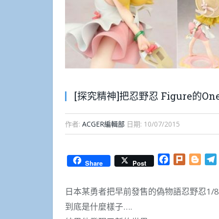
[探究精神]把忍野忍 Figure的O
作者:
ACGER編輯部
日期:
10/07/2015
Facebook
Plurk
Blog
Share
Post
日本某勇者把早前發售的偽物語忍野忍1/8
到底是什麼樣子….