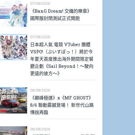
07/08/2026
《BanG Dream! 交織的樂章》
國際服封閉測試正式開跑
07/08/2026
日本超人氣 電競 VTuber 團體
VSPO!（ぶいすぽっ！）將於今
年夏天首度推出海外期間限定餐
廳企劃《Sail Beyond！～駛向
更遠的彼方～》
06/08/2026
《巔峰極速》x《MF GHOST》
8/6 聯動震撼登場！ 新世代山路
傳說再臨
06/08/2026