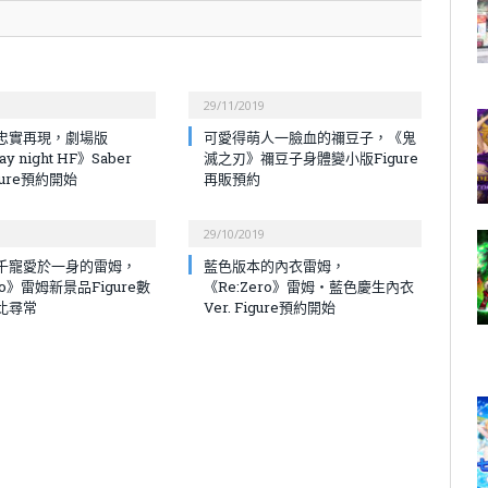
29/11/2019
忠實再現，劇場版
可愛得萌人一臉血的禰豆子，《鬼
ay night HF》Saber
滅之刃》禰豆子身體變小版Figure
igure預約開始
再販預約
29/10/2019
千寵愛於一身的雷姆，
藍色版本的內衣雷姆，
ro》雷姆新景品Figure數
《Re:Zero》雷姆・藍色慶生內衣
比尋常
Ver. Figure預約開始