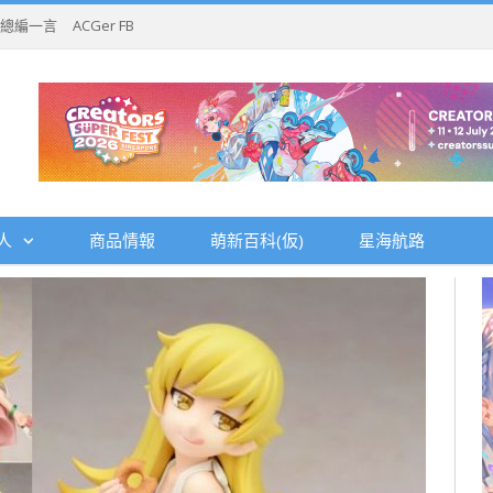
總編一言
ACGer FB
人
商品情報
萌新百科(仮)
星海航路