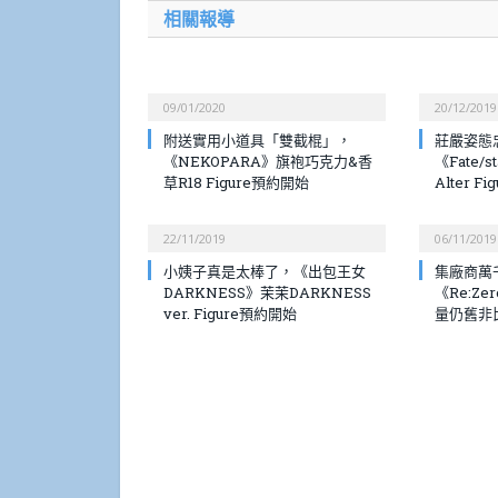
相關報導
09/01/2020
20/12/2019
附送實用小道具「雙截棍」，
莊嚴姿態
《NEKOPARA》旗袍巧克力&香
《Fate/st
草R18 Figure預約開始
Alter F
22/11/2019
06/11/2019
小姨子真是太棒了，《出包王女
集廠商萬
DARKNESS》茉茉DARKNESS
《Re:Ze
ver. Figure預約開始
量仍舊非