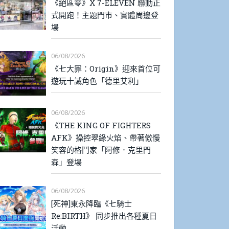
《絕區零》X 7-ELEVEN 聯動正
式開跑！主題門市、實體周邊登
場
06/08/2026
《七大罪：Origin》迎來首位可
遊玩十誡角色「德里艾利」
06/08/2026
《THE KING OF FIGHTERS
AFK》操控翠綠火焰、帶著傲慢
笑容的格鬥家「阿修．克里門
森」登場
06/08/2026
[死神]東永降臨《七騎士
Re:BIRTH》 同步推出各種夏日
活動