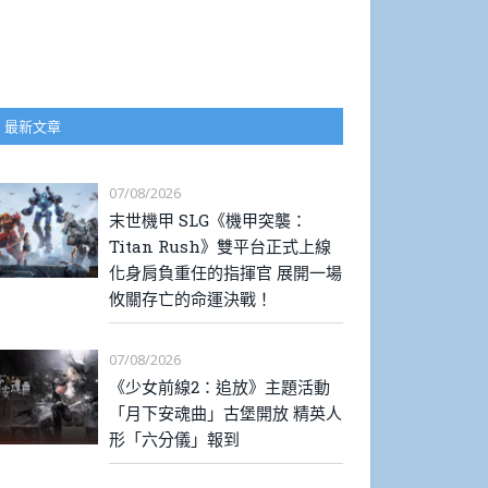
最新文章
07/08/2026
末世機甲 SLG《機甲突襲：
Titan Rush》雙平台正式上線
化身肩負重任的指揮官 展開一場
攸關存亡的命運決戰！
07/08/2026
《少女前線2：追放》主題活動
「月下安魂曲」古堡開放 精英人
形「六分儀」報到