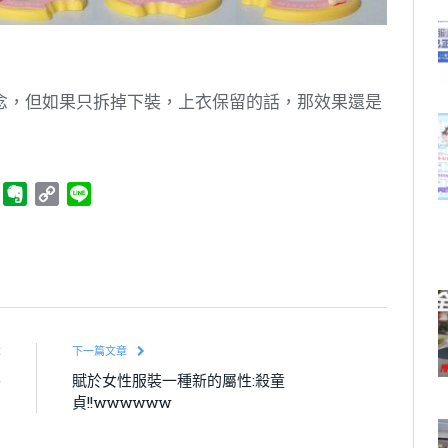
念，但如果只拆掉下裝，上衣保留的話，那效果還是
ger
Telegram
Evernote
Copy
Line
Link
章
下一篇文章
)
賦於女性服裝一種新的屬性:殺童
貞!!wwwwww