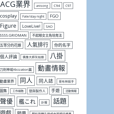
ACG業界
C94
C97
anisong
cosplay
FGO
Fate/stay night
Figure
LoveLive!
SAO
SSSS.GRIDMAN
不起眼女主角培育法
人氣排行
你的名字
五等分的花嫁
八掛
個人評論
偶像大師灰姑娘
動畫情報
刀劍神域Alicization篇
同人
同人誌
動畫業界
哥布林殺手
手遊
圖集
戀與製作人
工作細胞
活動情報
話題
聲優
艦これ
訃報
遊戲
銷量
關於我轉生變成史萊姆這檔事