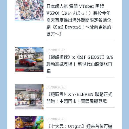
日本超人氣 電競 VTuber 團體
VSPO!（ぶいすぽっ！）將於今年
夏天首度推出海外期間限定餐廳企
劃《Sail Beyond！～駛向更遠的
彼方～》
06/08/2026
《巔峰極速》x《MF GHOST》8/6
聯動震撼登場！ 新世代山路傳說再
臨
06/08/2026
《絕區零》X 7-ELEVEN 聯動正式
開跑！主題門市、實體周邊登場
06/08/2026
《七大罪：Origin》迎來首位可遊