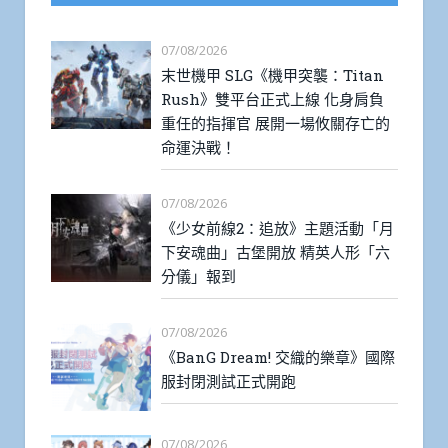
07/08/2026
末世機甲 SLG《機甲突襲：Titan
Rush》雙平台正式上線 化身肩負
重任的指揮官 展開一場攸關存亡的
命運決戰！
07/08/2026
《少女前線2：追放》主題活動「月
下安魂曲」古堡開放 精英人形「六
分儀」報到
07/08/2026
《BanG Dream! 交織的樂章》國際
服封閉測試正式開跑
07/08/2026