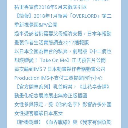
祐里香宣佈2018年5月末徹底引退
【簡報】2018年1月新番「OVERLORD」第二
季新視覺圖&PV公開
過半受訪者仍需要父母經濟支援，日本年輕動
畫製作者生活實態調查2017速報版
以日本全國為舞台的私奔，劇場版《中二病也
想談戀愛！ Take On Me》正式預告片公開
這次輪到IMS？日本動畫製作者稱動畫公司
Production IMS不支付工資提醒同行小心
【官方開車系列】乳首解禁，《此花亭奇譚》
動畫化紀念展將展出無修正版插圖
女性參與限定，受《你的名字》影響許多外國
女性遊客體驗日本巫女
【新番銷量】《血界戰線》與《我家有個魚乾