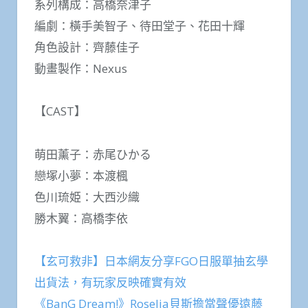
系列構成：高橋奈津子
編劇：橫手美智子、待田堂子、花田十輝
角色設計：齊藤佳子
動畫製作：Nexus
【CAST】
萌田薰子：赤尾ひかる
戀塚小夢：本渡楓
色川琉姫：大西沙織
勝木翼：高橋李依
【玄可救非】日本網友分享FGO日服單抽玄學
出貨法，有玩家反映確實有效
《BanG Dream!》Roselia貝斯擔當聲優遠藤