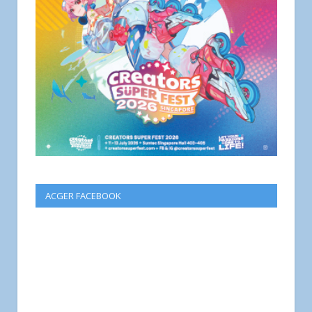
ACGER FACEBOOK