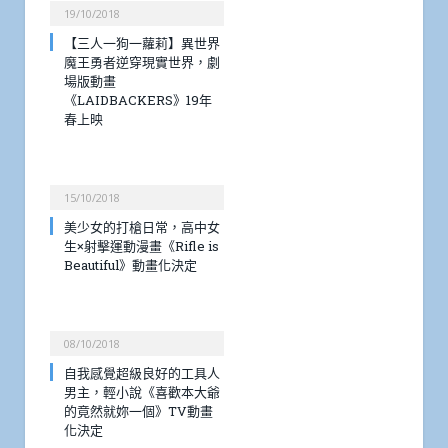
19/10/2018
【三人一狗一蘿莉】異世界
魔王勇者逆穿現實世界，劇
場版動畫
《LAIDBACKERS》19年
春上映
15/10/2018
美少女的打槍日常，高中女
生×射擊運動漫畫《Rifle is
Beautiful》動畫化決定
08/10/2018
自我感覺超級良好的工具人
男主，輕小說《喜歡本大爺
的竟然就妳一個》TV動畫
化決定