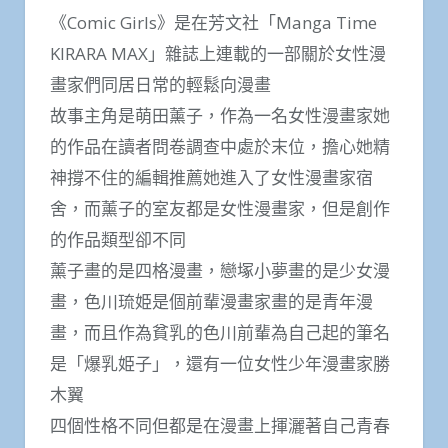
《Comic Girls》是在芳文社「Manga Time
KIRARA MAX」雜誌上連載的一部關於女性漫
畫家們同居日常的輕鬆向漫畫
故事主角是萌田薰子，作為一名女性漫畫家她
的作品在讀者問卷調查中處於末位，擔心她精
神撐不住的編輯推薦她進入了女性漫畫家宿
舍，而薰子的室友都是女性漫畫家，但是創作
的作品類型卻不同
薰子畫的是四格漫畫，戀塚小夢畫的是少女漫
畫，色川琉姫是個前輩漫畫家畫的是青年漫
畫，而且作為貧乳的色川前輩為自己起的筆名
是「爆乳姫子」，還有一位女性少年漫畫家勝
木翼
四個性格不同但都是在漫畫上揮灑著自己青春