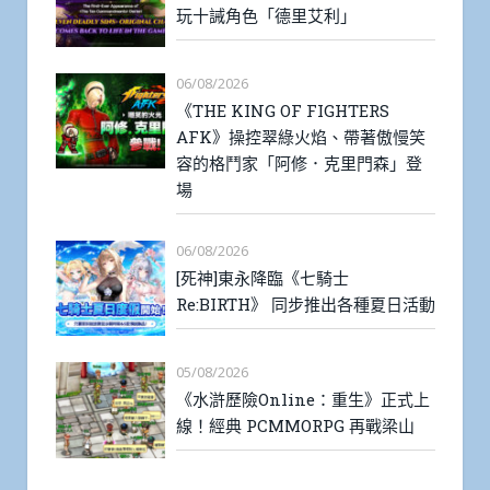
玩十誡角色「德里艾利」
06/08/2026
《THE KING OF FIGHTERS
AFK》操控翠綠火焰、帶著傲慢笑
容的格鬥家「阿修．克里門森」登
場
06/08/2026
[死神]東永降臨《七騎士
Re:BIRTH》 同步推出各種夏日活動
05/08/2026
《水滸歷險Online：重生》正式上
線！經典 PCMMORPG 再戰梁山