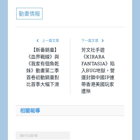
動畫情報
上一篇文章
下一篇文章
【新番銷量】
芳文社手遊
《血界戰線》與
《KIRARA
《我家有個魚乾
FANTASIA》陷
妹》動畫第二季
入BUG地獄，營
首卷初動銷量對
運封鎖中國IP連
比首季大幅下滑
帶香港美國玩家
遭殃
相關報導
08/11/2018