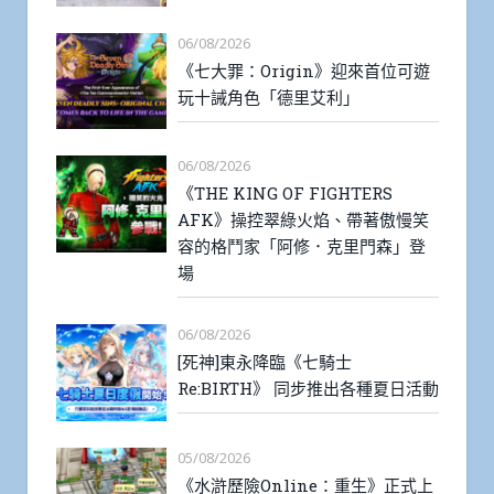
06/08/2026
《七大罪：Origin》迎來首位可遊
玩十誡角色「德里艾利」
06/08/2026
《THE KING OF FIGHTERS
AFK》操控翠綠火焰、帶著傲慢笑
容的格鬥家「阿修．克里門森」登
場
06/08/2026
[死神]東永降臨《七騎士
Re:BIRTH》 同步推出各種夏日活動
05/08/2026
《水滸歷險Online：重生》正式上