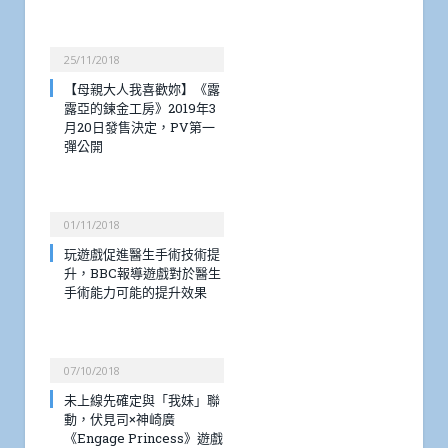
25/11/2018
【母親大人我喜歡妳】《露
露亞的鍊金工房》2019年3
月20日發售決定，PV第一
彈公開
01/11/2018
玩遊戲促進醫生手術技術提
升，BBC報導遊戲對於醫生
手術能力可能的提升效果
07/10/2018
未上線先確定與「我妹」聯
動，伏見司×神崎廣
《Engage Princess》遊戲