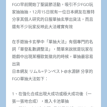
FGO早前開始了聖誕節活動，吸引不少FGO玩
家抽抽抽，12月15日就有一位日本網友在推特
分享其個人研究的日服單抽玄學出貨法，而且
還有不少玩家反映此大法確實有效
在手遊抽卡玄學中「單抽大法」有個專門的名
詞「單發亂數調整法」，簡單來說就是玩家在
遊戲中出現某種歐氣徵兆的時候，單抽最容易
出貨
日本網友 リムル=テンペスト@水源餅 分享的
FGO單抽大法如下：
1、在強化合成出現大成功或極大成功後（一
張一張地合成），進入卡池單抽