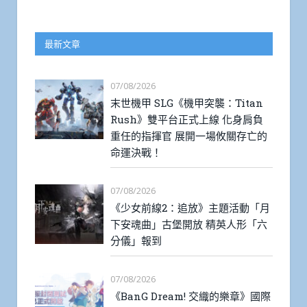
最新文章
07/08/2026
末世機甲 SLG《機甲突襲：Titan
Rush》雙平台正式上線 化身肩負
重任的指揮官 展開一場攸關存亡的
命運決戰！
07/08/2026
《少女前線2：追放》主題活動「月
下安魂曲」古堡開放 精英人形「六
分儀」報到
07/08/2026
《BanG Dream! 交織的樂章》國際