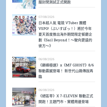
服封閉測試正式開跑
07/08/2026
日本超人氣 電競 VTuber 團體
VSPO!（ぶいすぽっ！）將於今年
夏天首度推出海外期間限定餐廳企
劃《Sail Beyond！～駛向更遠的
彼方～》
06/08/2026
《巔峰極速》x《MF GHOST》8/6
聯動震撼登場！ 新世代山路傳說再
臨
06/08/2026
《絕區零》X 7-ELEVEN 聯動正式
開跑！主題門市、實體周邊登場