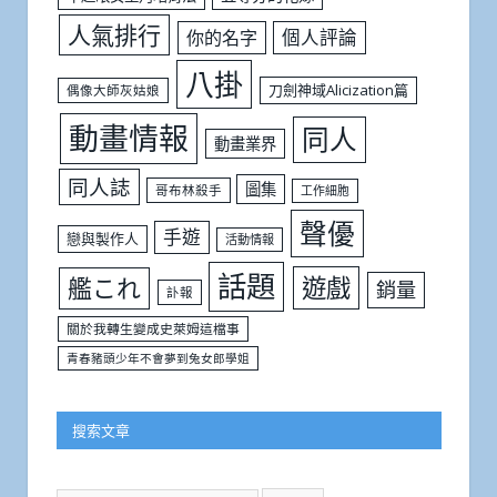
人氣排行
個人評論
你的名字
八掛
刀劍神域Alicization篇
偶像大師灰姑娘
動畫情報
同人
動畫業界
同人誌
圖集
哥布林殺手
工作細胞
聲優
手遊
戀與製作人
活動情報
話題
遊戲
艦これ
銷量
訃報
關於我轉生變成史萊姆這檔事
青春豬頭少年不會夢到兔女郎學姐
搜索文章