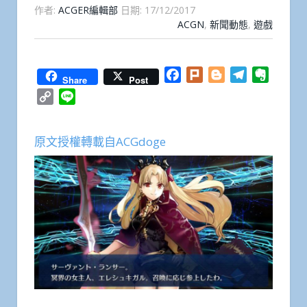
作者:
ACGER編輯部
日期:
17/12/2017
ACGN
,
新聞動態
,
遊戲
Facebook
Plurk
Blogger
Telegram
Everno
Share
Post
Copy
Line
Link
原文授權轉載自ACGdoge