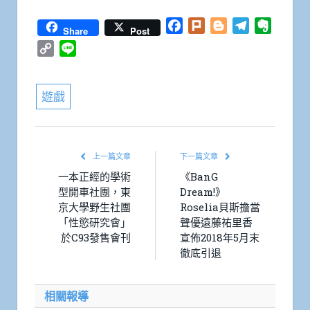
Facebook
Plurk
Blogger
Telegram
Everno
Share
Post
Copy
Line
Link
遊戲
上一篇文章
下一篇文章
一本正經的學術
《BanG
型開車社團，東
Dream!》
京大學野生社團
Roselia貝斯擔當
「性慾研究會」
聲優遠藤祐里香
於C93發售會刊
宣佈2018年5月末
徹底引退
相關報導