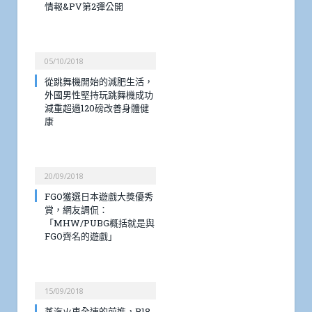
情報&PV第2彈公開
05/10/2018
從跳舞機開始的減肥生活，
外國男性堅持玩跳舞機成功
減重超過120磅改善身體健
康
20/09/2018
FGO獲選日本遊戲大獎優秀
賞，網友調侃：
「MHW/PUBG概括就是與
FGO齊名的遊戲」
15/09/2018
蒸汽火車全速的前進，R18