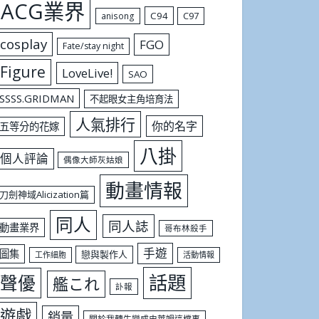
ACG業界
C94
C97
anisong
cosplay
FGO
Fate/stay night
Figure
LoveLive!
SAO
SSSS.GRIDMAN
不起眼女主角培育法
人氣排行
你的名字
五等分的花嫁
八掛
個人評論
偶像大師灰姑娘
動畫情報
刀劍神域Alicization篇
同人
同人誌
動畫業界
哥布林殺手
手遊
圖集
戀與製作人
工作細胞
活動情報
話題
聲優
艦これ
訃報
遊戲
銷量
關於我轉生變成史萊姆這檔事