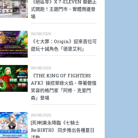
《絕區零》X 7-ELEVEN 聯動正
式開跑！主題門市、實體周邊登
場
06/08/2026
《七大罪：Origin》迎來首位可
遊玩十誡角色「德里艾利」
06/08/2026
《THE KING OF FIGHTERS
AFK》操控翠綠火焰、帶著傲慢
笑容的格鬥家「阿修．克里門
森」登場
06/08/2026
[死神]東永降臨《七騎士
Re:BIRTH》 同步推出各種夏日
活動