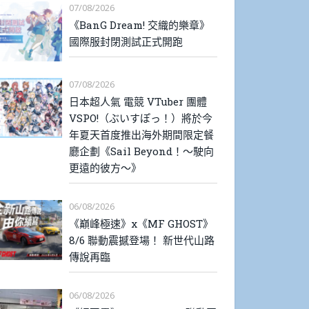
07/08/2026
《BanG Dream! 交織的樂章》
國際服封閉測試正式開跑
07/08/2026
日本超人氣 電競 VTuber 團體
VSPO!（ぶいすぽっ！）將於今
年夏天首度推出海外期間限定餐
廳企劃《Sail Beyond！～駛向
更遠的彼方～》
06/08/2026
《巔峰極速》x《MF GHOST》
8/6 聯動震撼登場！ 新世代山路
傳說再臨
06/08/2026