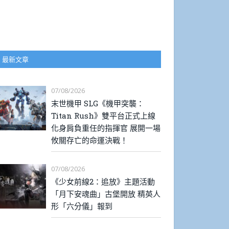
最新文章
07/08/2026
末世機甲 SLG《機甲突襲：
Titan Rush》雙平台正式上線
化身肩負重任的指揮官 展開一場
攸關存亡的命運決戰！
07/08/2026
《少女前線2：追放》主題活動
「月下安魂曲」古堡開放 精英人
形「六分儀」報到