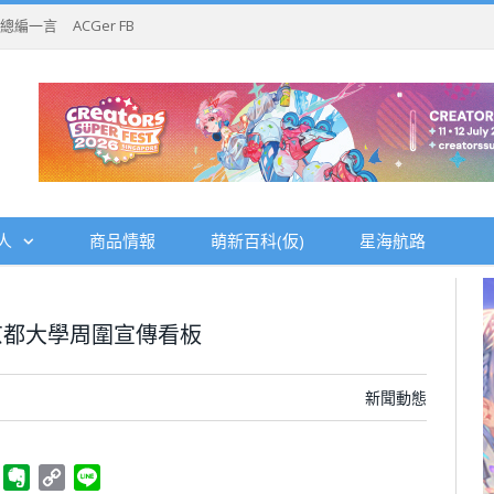
總編一言
ACGer FB
人
商品情報
萌新百科(仮)
星海航路
京都大學周圍宣傳看板
新聞動態
ger
Telegram
Evernote
Copy
Line