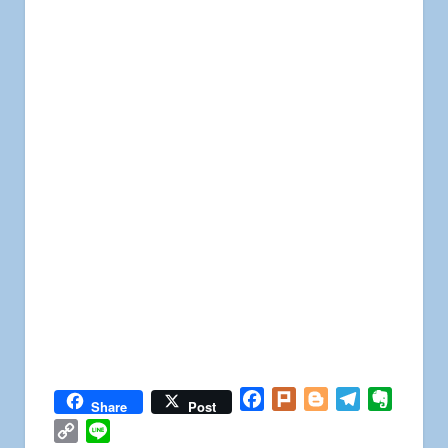
Facebook
Plurk
Blogger
Telegram
Everno
Share
Post
Copy
Line