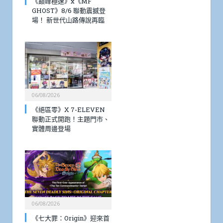
《巔峰極速》x《MF
GHOST》8/6 聯動震撼登
場！ 新世代山路傳說再臨
06/08/2026
《絕區零》X 7-ELEVEN
聯動正式開跑！主題門市、
實體周邊登場
06/08/2026
《七大罪：Origin》迎來首