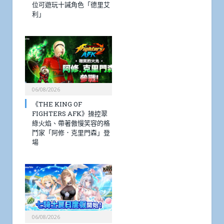
位可遊玩十誡角色「德里艾
利」
06/08/2026
《THE KING OF
FIGHTERS AFK》操控翠
綠火焰、帶著傲慢笑容的格
鬥家「阿修．克里門森」登
場
06/08/2026