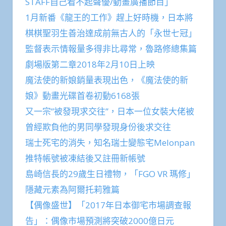
STAFF自己看不起聲優/動畫廣播節目」
1月新番《龍王的工作》趕上好時機，日本將
棋棋聖羽生善治達成前無古人的「永世七冠」
監督表示情報量多得非比尋常，魯路修總集篇
劇場版第二章2018年2月10日上映
魔法使的新娘銷量表現出色，《魔法使的新
娘》動畫光碟首卷初動6168張
又一宗”被發現求交往”，日本一位女裝大佬被
曾經欺負他的男同學發現身份後求交往
瑞士死宅的消失，知名瑞士變態宅Melonpan
推特帳號被凍結後又註冊新帳號
島崎信長的29歲生日禮物，「FGO VR 瑪修」
隱藏元素為阿爾托莉雅篇
【偶像盛世】「2017年日本御宅市場調查報
告」：偶像市場預測將突破2000億日元