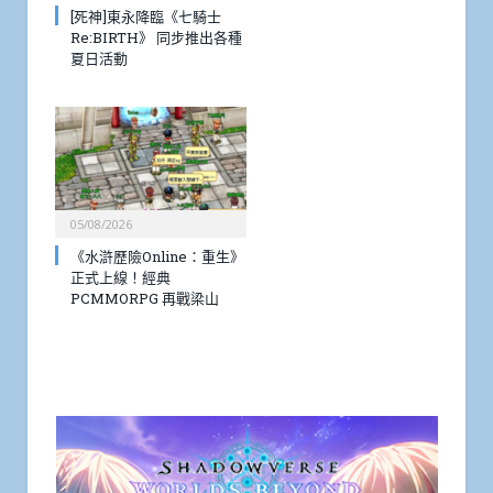
[死神]東永降臨《七騎士
Re:BIRTH》 同步推出各種
夏日活動
05/08/2026
《水滸歷險Online：重生》
正式上線！經典
PCMMORPG 再戰梁山