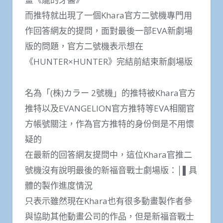
而推特就出現了一個Khara官方二號機專門用
作回答網友的提問，面對最後一部EVA新劇場
版的問題，官方二號機表示想在
《HUNTER×HUNTER》完結前結束新劇場版
名為「(株)カラー 2號機」的推特被Khara官方
推特以及EVANGELION官方推特等EVA相關官
方帳號關注，作為官方推特的身份倒是不用懷
疑的
在最新的回答網友提問中，這位Khara官推二
號機沒有說明最後的新福音戰士劇場版：│▌具
體的製作進度情況
只表示雖然現在Khara也有很多動畫製作者參
與協助其他動畫公司的作品，但是新福音戰士