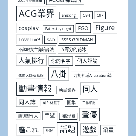
2020年冬季新番
ACG業界
C94
C97
anisong
Figure
cosplay
FGO
Fate/stay night
LoveLive!
SSSS.GRIDMAN
SAO
五等分的花嫁
不起眼女主角培育法
人氣排行
個人評論
你的名字
八掛
刀劍神域Alicization篇
偶像大師灰姑娘
動畫情報
同人
動畫業界
同人誌
圖集
哥布林殺手
工作細胞
聲優
手遊
戀與製作人
活動情報
話題
遊戲
艦これ
銷量
訃報