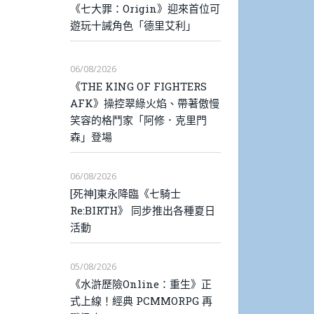
《七大罪：Origin》迎來首位可
遊玩十誡角色「德里艾利」
06/08/2026
《THE KING OF FIGHTERS
AFK》操控翠綠火焰、帶著傲慢
笑容的格鬥家「阿修．克里門
森」登場
06/08/2026
[死神]東永降臨《七騎士
Re:BIRTH》 同步推出各種夏日
活動
05/08/2026
《水滸歷險Online：重生》正
式上線！經典 PCMMORPG 再