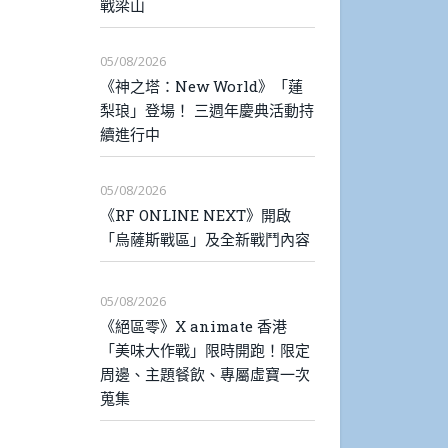
戰梁山
05/08/2026
《神之塔：New World》「蓮
梨琅」登場！ 三週年慶典活動持
續進行中
05/08/2026
《RF ONLINE NEXT》開啟
「烏薩斯戰區」及全新戰鬥內容
05/08/2026
《絕區零》X animate 香港
「美味大作戰」限時開跑！限定
周邊、主題餐飲、專屬虛寶一次
蒐集