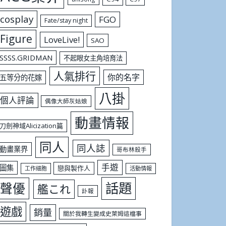
cosplay
FGO
Fate/stay night
Figure
LoveLive!
SAO
SSSS.GRIDMAN
不起眼女主角培育法
人氣排行
你的名字
五等分的花嫁
八掛
個人評論
偶像大師灰姑娘
動畫情報
刀劍神域Alicization篇
同人
同人誌
動畫業界
哥布林殺手
手遊
圖集
戀與製作人
工作細胞
活動情報
話題
聲優
艦これ
訃報
遊戲
銷量
關於我轉生變成史萊姆這檔事