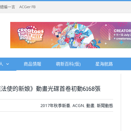
總編一言
ACGer FB
人
商品情報
萌新百科(仮)
星海航路
法使的新娘》動畫光碟首卷初動6168張
2017年秋季新番
,
ACGN
,
動畫
,
新聞動態