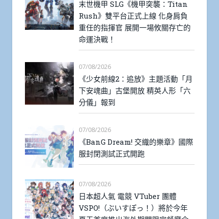
末世機甲 SLG《機甲突襲：Titan
Rush》雙平台正式上線 化身肩負
重任的指揮官 展開一場攸關存亡的
命運決戰！
07/08/2026
《少女前線2：追放》主題活動「月
下安魂曲」古堡開放 精英人形「六
分儀」報到
07/08/2026
《BanG Dream! 交織的樂章》國際
服封閉測試正式開跑
07/08/2026
日本超人氣 電競 VTuber 團體
VSPO!（ぶいすぽっ！）將於今年