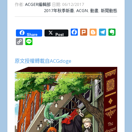
作者:
ACGER編輯部
日期:
06/12/2017
2017年秋季新番
,
ACGN
,
動畫
,
新聞動態
Facebook
Plurk
Blogger
Telegram
Everno
Share
Post
Copy
Line
Link
原文授權轉載自ACGdoge