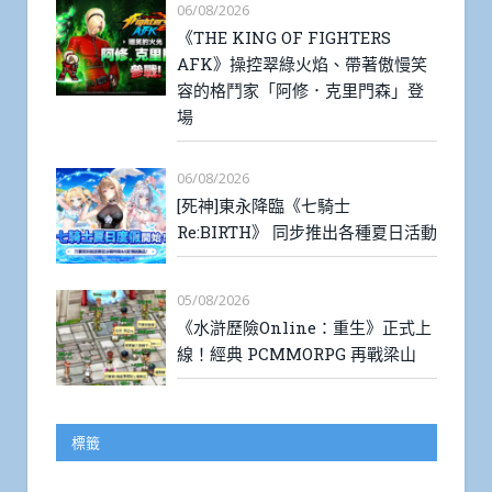
06/08/2026
《THE KING OF FIGHTERS
AFK》操控翠綠火焰、帶著傲慢笑
容的格鬥家「阿修．克里門森」登
場
06/08/2026
[死神]東永降臨《七騎士
Re:BIRTH》 同步推出各種夏日活動
05/08/2026
《水滸歷險Online：重生》正式上
線！經典 PCMMORPG 再戰梁山
標籤