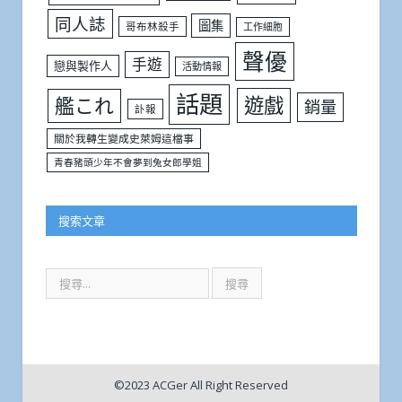
同人誌
圖集
哥布林殺手
工作細胞
聲優
手遊
戀與製作人
活動情報
話題
遊戲
艦これ
銷量
訃報
關於我轉生變成史萊姆這檔事
青春豬頭少年不會夢到兔女郎學姐
搜索文章
©2023 ACGer All Right Reserved