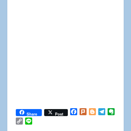
Facebook
Plurk
Blogger
Telegram
Everno
Share
Post
Copy
Line
Link