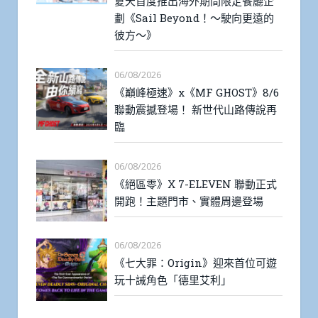
夏天首度推出海外期間限定餐廳企
劃《Sail Beyond！～駛向更遠的
彼方～》
06/08/2026
《巔峰極速》x《MF GHOST》8/6
聯動震撼登場！ 新世代山路傳說再
臨
06/08/2026
《絕區零》X 7-ELEVEN 聯動正式
開跑！主題門市、實體周邊登場
06/08/2026
《七大罪：Origin》迎來首位可遊
玩十誡角色「德里艾利」