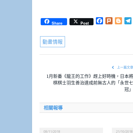
Facebook
Plurk
Blog
Share
Post
動畫情報
上一篇文
1月新番《龍王的工作》趕上好時機，日本
棋棋士羽生善治達成前無古人的「永世
冠
相關報導
08/11/2018
21/10/2018