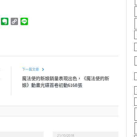
ger
Telegram
Evernote
Copy
Line
Link
章
下一篇文章
將
魔法使的新娘銷量表現出色，《魔法使的新
七
娘》動畫光碟首卷初動6168張
」
21/10/2018