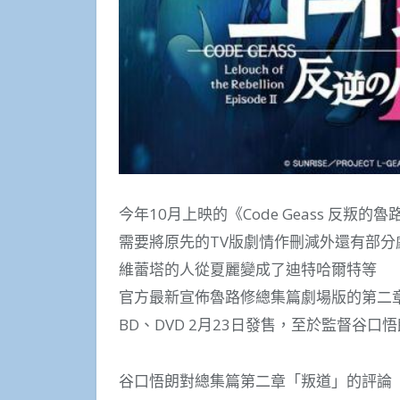
今年10月上映的《Code Geass 反
需要將原先的TV版劇情作刪減外還有部
維蕾塔的人從夏麗變成了迪特哈爾特等
官方最新宣佈魯路修總集篇劇場版的第二章「
BD、DVD 2月23日發售，至於監督谷
谷口悟朗對總集篇第二章「叛道」的評論