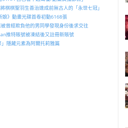
本將棋棋聖羽生善治達成前無古人的「永世七冠」
娘》動畫光碟首卷初動6168張
佬被曾經欺負他的男同學發現身份後求交往
pan推特賬號被凍結後又註冊新賬號
瑪修」隱藏元素為阿爾托莉雅篇