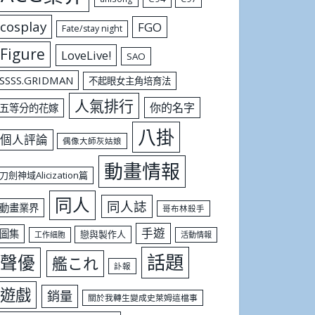
cosplay
FGO
Fate/stay night
Figure
LoveLive!
SAO
SSSS.GRIDMAN
不起眼女主角培育法
人氣排行
你的名字
五等分的花嫁
八掛
個人評論
偶像大師灰姑娘
動畫情報
刀劍神域Alicization篇
同人
同人誌
動畫業界
哥布林殺手
手遊
圖集
戀與製作人
工作細胞
活動情報
話題
聲優
艦これ
訃報
遊戲
銷量
關於我轉生變成史萊姆這檔事