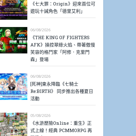
《七大罪：Origin》迎來首位可
遊玩十誡角色「德里艾利」
06/08/2026
《THE KING OF FIGHTERS
AFK》操控翠綠火焰、帶著傲慢
笑容的格鬥家「阿修．克里門
森」登場
06/08/2026
[死神]東永降臨《七騎士
Re:BIRTH》 同步推出各種夏日
活動
05/08/2026
《水滸歷險Online：重生》正
式上線！經典 PCMMORPG 再