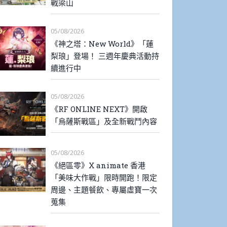
戰梁山
05/08/2026
《神之塔：New World》「蓮
梨琅」登場！ 三週年慶典活動持
續進行中
05/08/2026
《RF ONLINE NEXT》開啟
「烏薩斯戰區」及全新戰鬥內容
05/08/2026
《絕區零》X animate 香港
「美味大作戰」限時開跑！限定
周邊、主題餐飲、專屬虛寶一次
蒐集