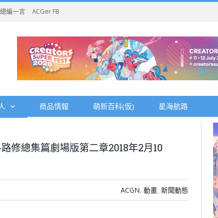
總編一言
ACGer FB
人
商品情報
萌新百科(仮)
星海航路
修總集篇劇場版第二章2018年2月10
ACGN
,
動畫
,
新聞動態