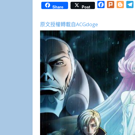
Facebook
Plurk
Blog
Share
Post
原文授權轉載自ACGdoge