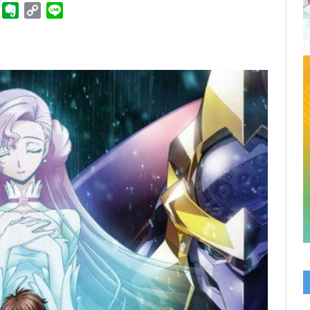
ger
Telegram
Evernote
Copy
Line
Link