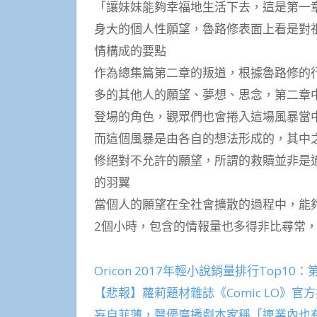
「讓妹妹能夠幸福地生活下去，這是第一
身大的個人性願望，魯路修表面上看是對
情構成的要點
作為總集篇第二章的叛道，根據魯路修的
多的其他人的願望、夢想、思念，第二章
登場的角色，觀眾們也會捲入這場風暴當
而這個風暴是由各自的想法形成的，其中
修絕對不允許的願望，所謂的救贖並非是
的羽翼
當個人的願望在全社會擴散的過程中，能
2個小時，包含的情報量也多得非比尋常
Oricon 2017年輕小說銷量排行Top10
【悲報】蘿莉題材雜誌《Comic LO》官
妄自菲薄，聲優廣播劇本家稱「連業內也有