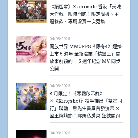
《絕區零》X animate 香港「美味
大作戰」限時開跑！限定周邊、主
題餐飲、專屬虛寶一次蒐集
04/08/2026
開放世界 MMORPG《傳奇4》迎接
上市 5 週年 全新職業「精靈士」開
放事前預約 5 週年紀念 MV 同步
公開
04/08/2026
8 月限定！《寒霜啟示錄》
✕《Kingshot》攜手推出「雙星同
行」聯動 熊先生書屋首發漫畫 ✕
國王燒烤節：娜妍私房菜 狂歡開跑
04/08/2026