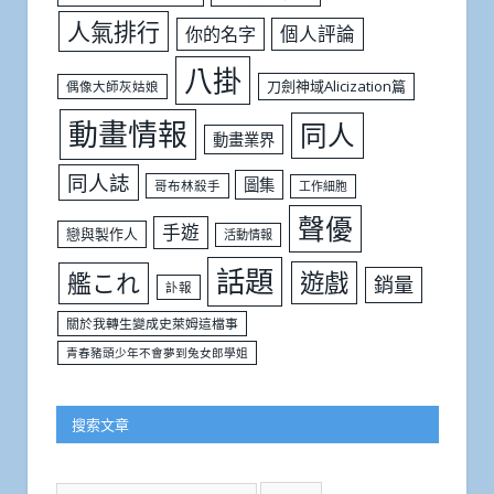
人氣排行
個人評論
你的名字
八掛
刀劍神域Alicization篇
偶像大師灰姑娘
動畫情報
同人
動畫業界
同人誌
圖集
哥布林殺手
工作細胞
聲優
手遊
戀與製作人
活動情報
話題
遊戲
艦これ
銷量
訃報
關於我轉生變成史萊姆這檔事
青春豬頭少年不會夢到兔女郎學姐
搜索文章