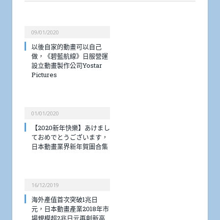
09/01/2020
以後自家的動畫可以自己
做，《碧藍航線》日服營運
設立動畫製作公司Yostar
Pictures
01/01/2020
【2020新年快樂】あけまし
ておめでとうございます，
日本動畫業界新年賀圖合集
16/12/2019
海外產值首次突破1兆日
元，日本動畫產業2018年市
場規模超2兆日元再創新高