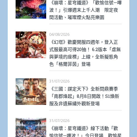
《崩壞：星穹鐵道》「歡愉信號—嗶
波！」引爆週末上千人潮 限定夜
間活動、璀璨煙火點亮樂園
04/08/2026
《幻塔》歡慶開服四週年，登入正
式服最高可得20抽！ 6.2版本「虛無
與夢境的座標」上線，全新擬態角
色「格爾菲茵」登場
31/07/2026
《三國：謀定天下》全新問鼎賽季
「南郡烽起」8月8日開啟！S1煥新
服及非遺蘇繡外觀新登場
31/07/2026
《崩壞：星穹鐵道》線下活動「歡
愉信號—嗶波！」今日登場 歡愉星