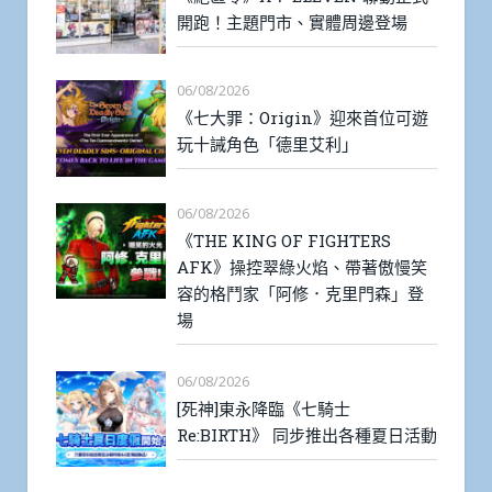
開跑！主題門市、實體周邊登場
06/08/2026
《七大罪：Origin》迎來首位可遊
玩十誡角色「德里艾利」
06/08/2026
《THE KING OF FIGHTERS
AFK》操控翠綠火焰、帶著傲慢笑
容的格鬥家「阿修．克里門森」登
場
06/08/2026
[死神]東永降臨《七騎士
Re:BIRTH》 同步推出各種夏日活動