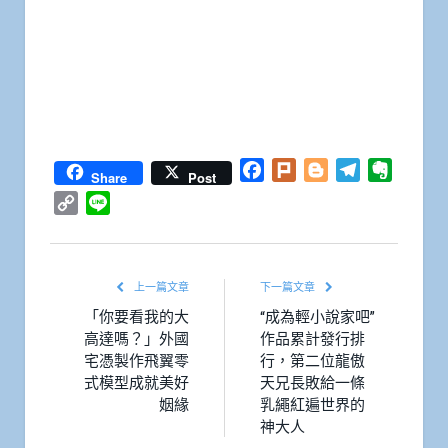
Facebook
Plurk
Blogger
Telegram
Everno
Share
Post
Copy
Line
Link
上一篇文章
下一篇文章
「你要看我的大
“成為輕小說家吧”
高達嗎？」外國
作品累計發行排
宅憑製作飛翼零
行，第二位龍傲
式模型成就美好
天兄長敗給一條
姻緣
乳繩紅遍世界的
神大人