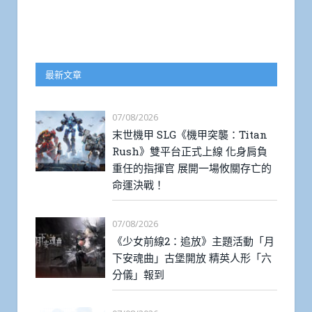
最新文章
07/08/2026
末世機甲 SLG《機甲突襲：Titan
Rush》雙平台正式上線 化身肩負
重任的指揮官 展開一場攸關存亡的
命運決戰！
07/08/2026
《少女前線2：追放》主題活動「月
下安魂曲」古堡開放 精英人形「六
分儀」報到