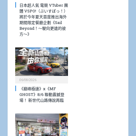
日本超人氣 電競 VTuber 團
體 VSPO!（ぶいすぽっ！）
將於今年夏天首度推出海外
期間限定餐廳企劃《Sail
Beyond！～駛向更遠的彼
方～》
06/08/2026
《巔峰極速》x《MF
GHOST》8/6 聯動震撼登
場！ 新世代山路傳說再臨