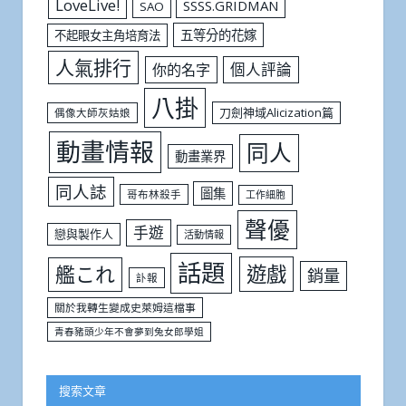
LoveLive!
SSSS.GRIDMAN
SAO
五等分的花嫁
不起眼女主角培育法
人氣排行
個人評論
你的名字
八掛
刀劍神域Alicization篇
偶像大師灰姑娘
動畫情報
同人
動畫業界
同人誌
圖集
哥布林殺手
工作細胞
聲優
手遊
戀與製作人
活動情報
話題
遊戲
艦これ
銷量
訃報
關於我轉生變成史萊姆這檔事
青春豬頭少年不會夢到兔女郎學姐
搜索文章