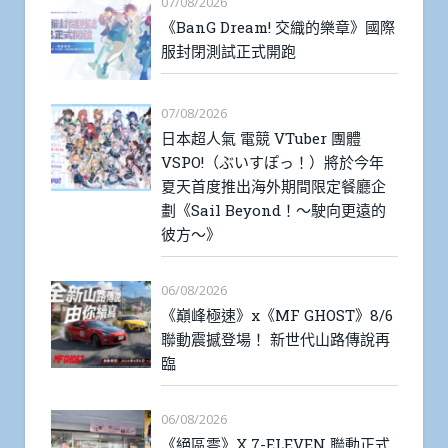
07/08/2026
《BanG Dream! 交織的樂章》國際
服封閉測試正式開跑
07/08/2026
日本超人氣 電競 VTuber 團體
VSPO!（ぶいすぽっ！）將於今年
夏天首度推出海外期間限定餐廳企
劃《Sail Beyond！～駛向更遠的
彼方～》
06/08/2026
《巔峰極速》x《MF GHOST》8/6
聯動震撼登場！ 新世代山路傳說再
臨
06/08/2026
《絕區零》X 7-ELEVEN 聯動正式