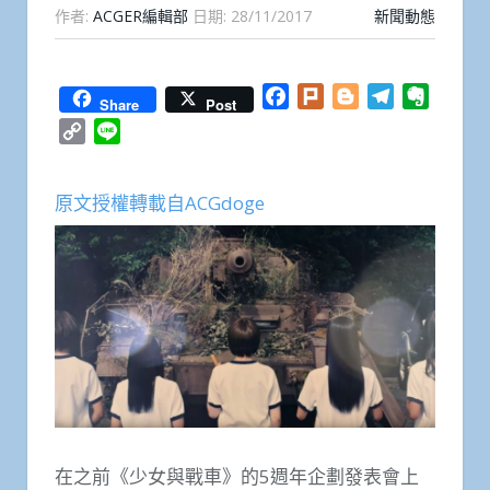
作者:
ACGER編輯部
日期:
28/11/2017
新聞動態
Facebook
Plurk
Blogger
Telegram
Everno
Share
Post
Copy
Line
Link
原文授權轉載自ACGdoge
在之前《少女與戰車》的5週年企劃發表會上