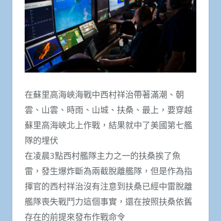
在蘇里高海峽海戰中西村祥治帶著滿潮、朝
雲、山雲、時雨、山城、扶桑、最上，要穿越
蘇里高海峽北上作戰，結果就中了美國第七艦
隊的埋伏
在凌晨3點西村艦隊主力之一的扶桑挨了魚
雷，發生爆炸斷為兩截脫離艦隊，但是作為指
揮官的西村祥治沒有注意到扶桑已經中雷脫離
艦隊喪失戰鬥力這個事實，還在按照扶桑依舊
存在的前提來發布作戰命令