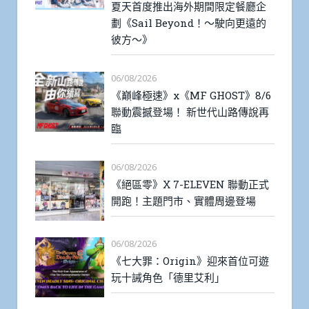
夏天首度推出海外期間限定餐廳企
劃《Sail Beyond！～駛向更遠的
彼方～》
06/08/2026
《巔峰極速》x《MF GHOST》8/6
聯動震撼登場！ 新世代山路傳說再
臨
06/08/2026
《絕區零》X 7-ELEVEN 聯動正式
開跑！主題門市、實體周邊登場
06/08/2026
《七大罪：Origin》迎來首位可遊
玩十誡角色「德里艾利」