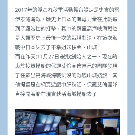
2017年的艦これ秋季活動舞台設定是史實的雷
伊泰灣海戰，歷史上日本的航母力量在此戰遭
到了毀滅性的打擊，其中的蘇里高海峽海戰也
是人類歷史上最後一次的戰艦對決，在這次海
戰中日本失去了不幸姐妹扶桑、山城
而在昨天(11月27日)微軟創始人之一，現在熱
衷於投資撈船的保羅艾倫宣佈自己的團隊發現
了在蘇里高海峽海戰沉沒的戰艦山城殘骸，其
他提督是在網頁遊戲中肝秋活，保羅艾倫團隊
直接開著船在現實秋活海域撈船去了