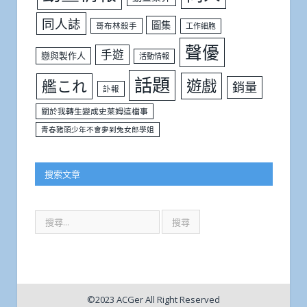
同人誌
圖集
哥布林殺手
工作細胞
聲優
手遊
戀與製作人
活動情報
話題
遊戲
艦これ
銷量
訃報
關於我轉生變成史萊姆這檔事
青春豬頭少年不會夢到兔女郎學姐
搜索文章
©2023 ACGer All Right Reserved