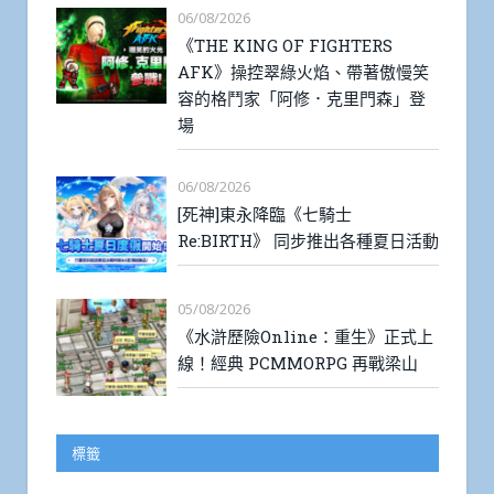
06/08/2026
《THE KING OF FIGHTERS
AFK》操控翠綠火焰、帶著傲慢笑
容的格鬥家「阿修．克里門森」登
場
06/08/2026
[死神]東永降臨《七騎士
Re:BIRTH》 同步推出各種夏日活動
05/08/2026
《水滸歷險Online：重生》正式上
線！經典 PCMMORPG 再戰梁山
標籤