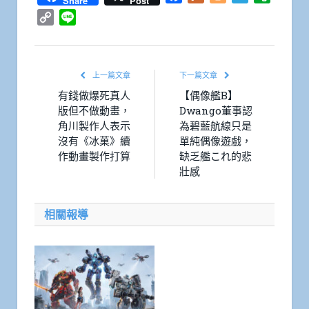
Share
Post
Copy
Line
Link
上一篇文章
下一篇文章
有錢做爆死真人
【偶像艦B】
版但不做動畫，
Dwango董事認
角川製作人表示
為碧藍航線只是
沒有《冰菓》續
單純偶像遊戲，
作動畫製作打算
缺乏艦これ的悲
壯感
相關報導