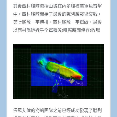
其後西村艦隊包括山城在內多艦被美軍魚雷擊
中，西村艦隊開始了最後的戰列艦戰術交戰，
第七艦隊一字橫排，西村艦隊一字單縱，最後
以西村艦隊近乎全軍覆沒(唯獨時雨倖存)收場
保羅艾倫的撈船團隊之前已經成功發現了戰列