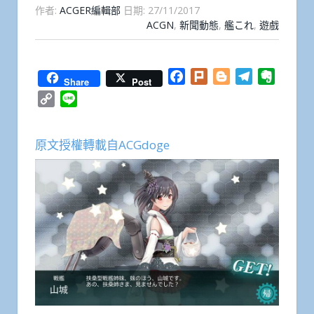
作者:
ACGER編輯部
日期:
27/11/2017
ACGN
,
新聞動態
,
艦これ
,
遊戲
Facebook
Plurk
Blogger
Telegram
Everno
Share
Post
Copy
Line
Link
原文授權轉載自ACGdoge