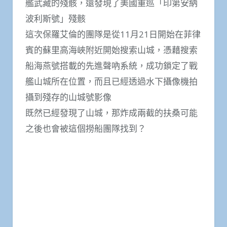
艦武藏的殘骸，還發現了美國重巡「印第安納
波利斯號」殘骸
這次保羅艾倫的團隊是從11月21日開始在菲律
賓的蘇里高海峽附近開始搜索山城，憑藉搜索
船海燕號搭載的先進聲吶系統，成功鎖定了戰
艦山城所在位置，而且已經透過水下攝像機拍
攝到殘存的山城號影像
既然已經發現了山城，那炸成兩截的扶桑可能
之後也會被這個撈船團隊找到？