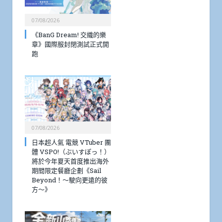
07/08/2026
《BanG Dream! 交織的樂
章》國際服封閉測試正式開
跑
07/08/2026
日本超人氣 電競 VTuber 團
體 VSPO!（ぶいすぽっ！）
將於今年夏天首度推出海外
期間限定餐廳企劃《Sail
Beyond！～駛向更遠的彼
方～》