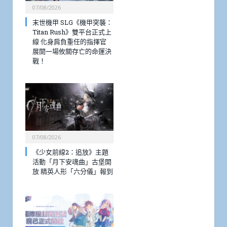
07/08/2026
末世機甲 SLG《機甲突襲：
Titan Rush》雙平台正式上
線 化身肩負重任的指揮官
展開一場攸關存亡的命運決
戰！
07/08/2026
《少女前線2：追放》主題
活動「月下安魂曲」古堡開
放 精英人形「六分儀」報到