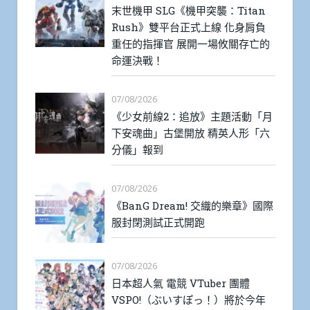
末世機甲 SLG《機甲突襲：Titan
Rush》雙平台正式上線 化身肩負
重任的指揮官 展開一場攸關存亡的
命運決戰！
07/08/2026
《少女前線2：追放》主題活動「月
下安魂曲」古堡開放 精英人形「六
分儀」報到
07/08/2026
《BanG Dream! 交織的樂章》國際
服封閉測試正式開跑
07/08/2026
日本超人氣 電競 VTuber 團體
VSPO!（ぶいすぽっ！）將於今年