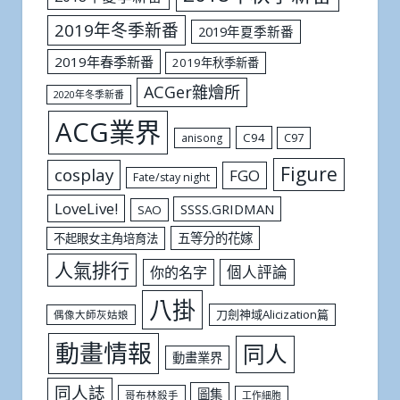
2019年冬季新番
2019年夏季新番
2019年春季新番
2019年秋季新番
ACGer雜燴所
2020年冬季新番
ACG業界
C94
C97
anisong
Figure
cosplay
FGO
Fate/stay night
LoveLive!
SSSS.GRIDMAN
SAO
五等分的花嫁
不起眼女主角培育法
人氣排行
個人評論
你的名字
八掛
刀劍神域Alicization篇
偶像大師灰姑娘
動畫情報
同人
動畫業界
同人誌
圖集
哥布林殺手
工作細胞