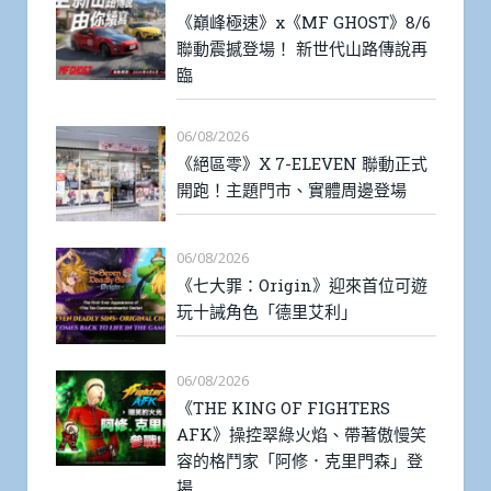
《巔峰極速》x《MF GHOST》8/6
聯動震撼登場！ 新世代山路傳說再
臨
06/08/2026
《絕區零》X 7-ELEVEN 聯動正式
開跑！主題門市、實體周邊登場
06/08/2026
《七大罪：Origin》迎來首位可遊
玩十誡角色「德里艾利」
06/08/2026
《THE KING OF FIGHTERS
AFK》操控翠綠火焰、帶著傲慢笑
容的格鬥家「阿修．克里門森」登
場