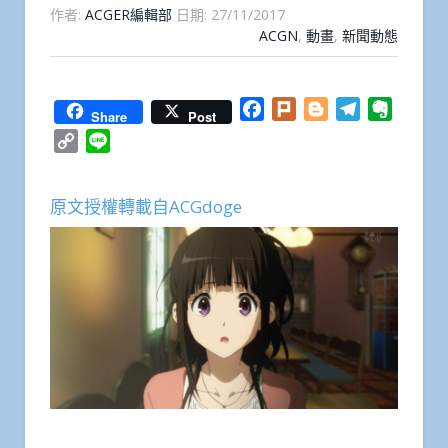
作者:
ACGER編輯部
日期:
27/11/2017
ACGN
,
動畫
,
新聞動態
Facebook
Plurk
Blogger
Telegram
Everno
Share
Post
Copy
Line
Link
原文授權轉載自ACGdoge