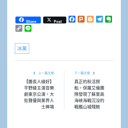
Facebook
Plurk
Blogger
Telegram
Everno
Share
Post
Copy
Line
Link
冰菓
上一篇文章
下一篇文章
【團長人緣好】
真正的秋活撈
平野綾主演音樂
船，保羅艾倫團
劇東京公演，大
隊發現了蘇里高
批聲優與業界人
海峽海戰沉沒的
士捧場
戰艦山城殘骸