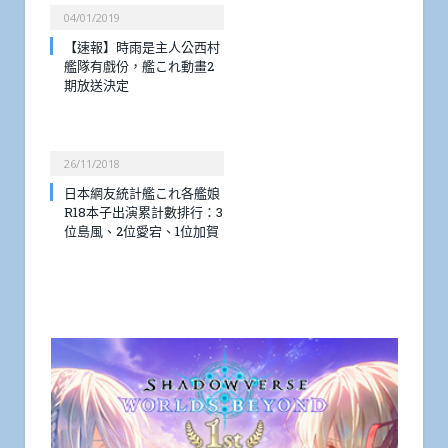
04/01/2019
【速報】時雨是主人公西村
艦隊有戲份，艦これ動畫2
期放送決定
26/11/2018
日本網友統計艦これ各艦娘
R18本子出演累計數排行：3
位島風、2位愛宕、1位加賀