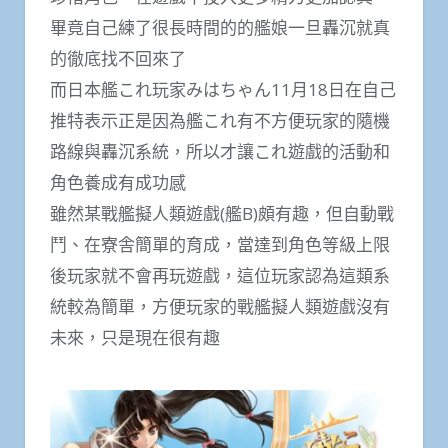
畢竟自己練了很長時間的的艦娘一旦轟沉就真
的徹底找不回來了
而日本艦これ玩家みはちゃん11月18日在自己
推特表示正是因為艦これ有不方便玩家的隨機
路線與轟沉系統，所以才讓これ遊戲的活動和
角色養成有成功感
雖然某戰艦擬人類遊戲(艦B)頗有趣，但自動戰
鬥、在寮舎簡單的育成，當達到角色等級上限
後玩家就不會再玩遊戲，這位玩家認為這類系
統較為簡單，方便玩家的戰艦擬人類遊戲沒有
未來，只是現在很有趣