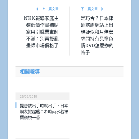
上一篇文章
下一篇文章
NHK報導家庭主
是巧合？日本律
婦低價作畫補貼
師諮詢網站上出
家用引職業畫師
現疑似和月伸宏
不滿：別再擾亂
求問持有兒童色
畫師市場價格了
情DVD怎麼辦的
帖子
相關報導
25/02/2019
提督該出手時就出手，日本
網友掀起艦これ時雨水着裙
擺窺視一番