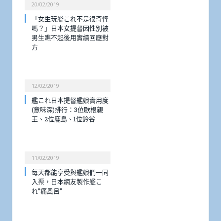
20/02/2019
「女生玩艦これ不是很奇怪
嗎？」日本女提督因性別被
男生瞧不起後用實績回應對
方
12/02/2019
艦これ日本提督艦娘實用度
(意味深)排行：3位歐根親
王、2位鹿島、1位鈴谷
11/02/2019
每天都能享受與艦娘們一同
入渠，日本網友製作艦こ
れ”痛風呂”