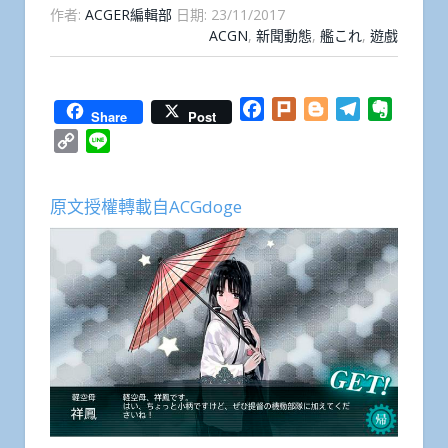
作者:
ACGER編輯部
日期:
23/11/2017
ACGN
,
新聞動態
,
艦これ
,
遊戲
Facebook
Plurk
Blogger
Telegram
Everno
Share
Post
Copy
Line
Link
原文授權轉載自ACGdoge