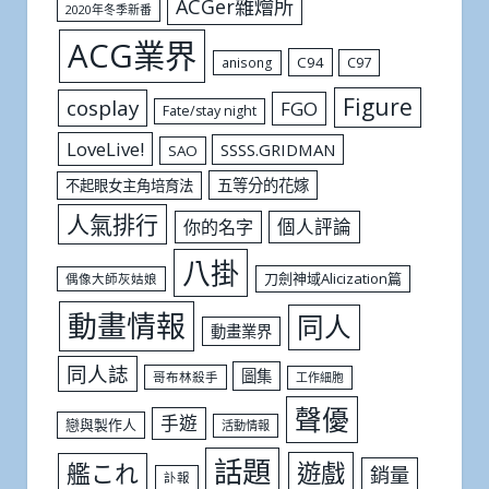
ACGer雜燴所
2020年冬季新番
ACG業界
C94
C97
anisong
Figure
cosplay
FGO
Fate/stay night
LoveLive!
SSSS.GRIDMAN
SAO
五等分的花嫁
不起眼女主角培育法
人氣排行
個人評論
你的名字
八掛
刀劍神域Alicization篇
偶像大師灰姑娘
動畫情報
同人
動畫業界
同人誌
圖集
哥布林殺手
工作細胞
聲優
手遊
戀與製作人
活動情報
話題
遊戲
艦これ
銷量
訃報