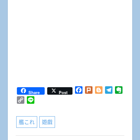
Facebook
Plurk
Blogger
Telegram
Everno
Share
Post
Copy
Line
Link
艦これ
遊戲