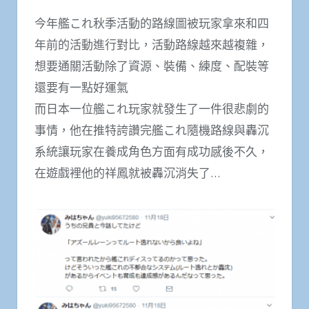
今年艦これ秋季活動的路線圖被玩家拿來和四
年前的活動進行對比，活動路線越來越複雜，
想要通關活動除了資源、裝備、練度、配裝等
還要有一點好運氣
而日本一位艦これ玩家就發生了一件很悲劇的
事情，他在推特誇讚完艦これ隨機路線與轟沉
系統讓玩家在養成角色方面有成功感後不久，
在遊戲裡他的祥鳳就被轟沉消失了…