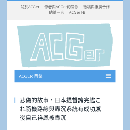
關於ACGer
作者與ACGer的關係
徵稿與推廣合作
總編一言
ACGer FB
ACGER 目錄
悲傷的故事，日本提督誇完艦こ
れ隨機路線與轟沉系統有成功感
後自己祥鳳被轟沉