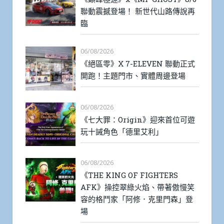
聯動震撼登場！ 新世代山路傳說再
臨
06/08/2026
《絕區零》X 7-ELEVEN 聯動正式
開跑！主題門市、實體周邊登場
06/08/2026
《七大罪：Origin》迎來首位可遊
玩十誡角色「德里艾利」
06/08/2026
《THE KING OF FIGHTERS
AFK》操控翠綠火焰、帶著傲慢笑
容的格鬥家「阿修．克里門森」登
場