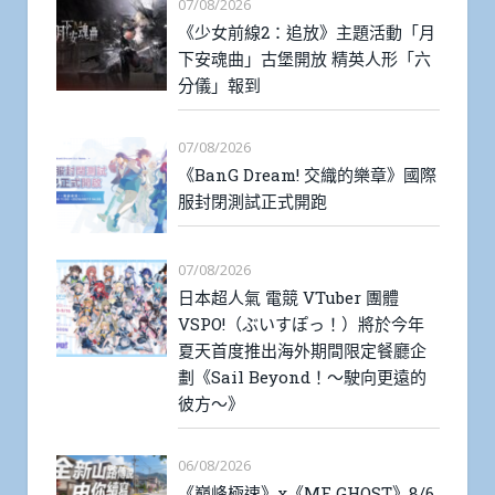
07/08/2026
《少女前線2：追放》主題活動「月
下安魂曲」古堡開放 精英人形「六
分儀」報到
07/08/2026
《BanG Dream! 交織的樂章》國際
服封閉測試正式開跑
07/08/2026
日本超人氣 電競 VTuber 團體
VSPO!（ぶいすぽっ！）將於今年
夏天首度推出海外期間限定餐廳企
劃《Sail Beyond！～駛向更遠的
彼方～》
06/08/2026
《巔峰極速》x《MF GHOST》8/6