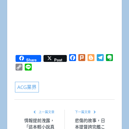
Facebook
Plurk
Blogger
Telegram
Everno
Share
Post
Copy
Line
Link
ACG業界
上一篇文章
下一篇文章
情報提前洩露，
悲傷的故事，日
「這本輕小說真
本提督誇完艦こ