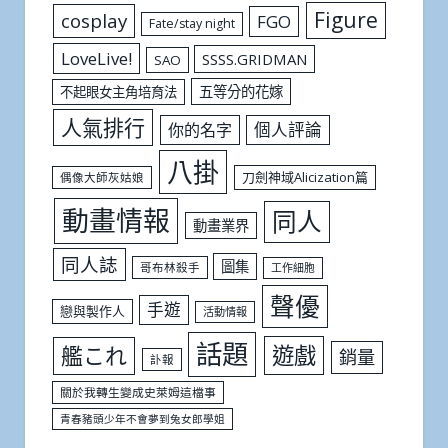
Figure
cosplay
FGO
Fate/stay night
LoveLive!
SSSS.GRIDMAN
SAO
五等分的花嫁
不起眼女主角培育法
人氣排行
個人評論
你的名字
八掛
刀劍神域Alicization篇
偶像大師灰姑娘
動畫情報
同人
動畫業界
同人誌
圖集
哥布林殺手
工作細胞
聲優
手遊
戀與製作人
活動情報
話題
遊戲
艦これ
銷量
訃報
關於我轉生變成史萊姆這檔事
青春豬頭少年不會夢到兔女郎學姐