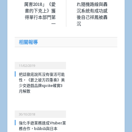
厲害2018」《愛
れ隨機路線與轟
書的下克上》獲
沉系統有成功感
得單行本部門第
後自己祥鳳被轟
一
沉
相關報導
11/02/2019
把話徹底說死沒有復活可能
性，《蒼之彼方四重奏》美
少女遊戲品牌sprite確實3
月解散
30/10/2018
強化手遊業務達成Vtuber業
務合作，bilibili與日本