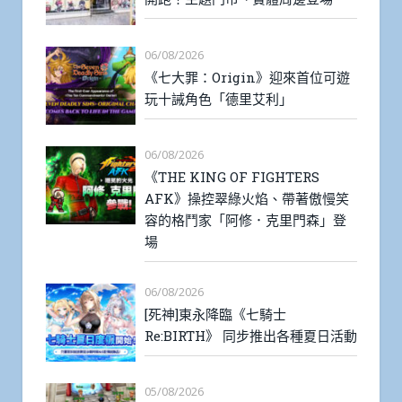
06/08/2026
《七大罪：Origin》迎來首位可遊
玩十誡角色「德里艾利」
06/08/2026
《THE KING OF FIGHTERS
AFK》操控翠綠火焰、帶著傲慢笑
容的格鬥家「阿修．克里門森」登
場
06/08/2026
[死神]東永降臨《七騎士
Re:BIRTH》 同步推出各種夏日活動
05/08/2026