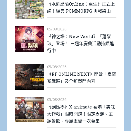
《水滸歷險Online：重生》正式上
線！經典 PCMMORPG 再戰梁山
05/08/2026
《神之塔：New World》「蓮梨
琅」登場！ 三週年慶典活動持續進
行中
05/08/2026
《RF ONLINE NEXT》開啟「烏薩
斯戰區」及全新戰鬥內容
05/08/2026
《絕區零》X animate 香港「美味
大作戰」限時開跑！限定周邊、主
題餐飲、專屬虛寶一次蒐集