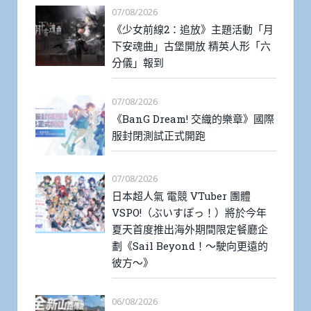
07/08/2026
《少女前線2：追放》主題活動「月
下安魂曲」古堡開放 精英人形「六
分儀」報到
07/08/2026
《BanG Dream! 交織的樂章》國際
服封閉測試正式開跑
07/08/2026
日本超人氣 電競 VTuber 團體
VSPO!（ぶいすぽっ！）將於今年
夏天首度推出海外期間限定餐廳企
劃《Sail Beyond！～駛向更遠的
彼方～》
06/08/2026