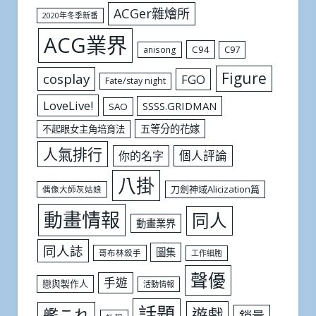
ACGer雜燴所
2020年冬季新番
ACG業界
C94
C97
anisong
Figure
cosplay
FGO
Fate/stay night
LoveLive!
SSSS.GRIDMAN
SAO
五等分的花嫁
不起眼女主角培育法
人氣排行
個人評論
你的名字
八掛
刀劍神域Alicization篇
偶像大師灰姑娘
動畫情報
同人
動畫業界
同人誌
圖集
哥布林殺手
工作細胞
聲優
手遊
戀與製作人
活動情報
話題
遊戲
艦これ