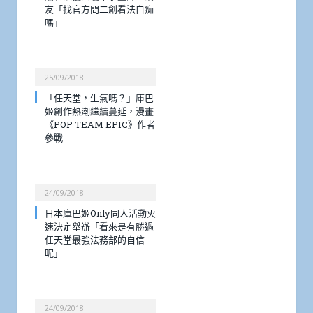
友「找官方問二創看法白痴
嗎」
25/09/2018
「任天堂，生氣嗎？」庫巴
姬創作熱潮繼續蔓延，漫畫
《POP TEAM EPIC》作者
參戰
24/09/2018
日本庫巴姬Only同人活動火
速決定舉辦「看來是有勝過
任天堂最強法務部的自信
呢」
24/09/2018