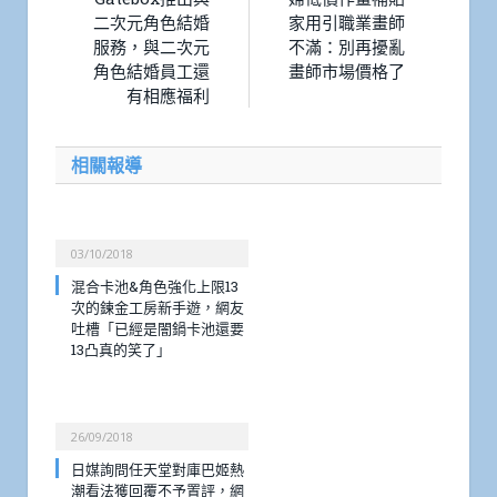
二次元角色結婚
家用引職業畫師
服務，與二次元
不滿：別再擾亂
角色結婚員工還
畫師市場價格了
有相應福利
相關報導
03/10/2018
混合卡池&角色強化上限13
次的鍊金工房新手遊，網友
吐槽「已經是闇鍋卡池還要
13凸真的笑了」
26/09/2018
日媒詢問任天堂對庫巴姬熱
潮看法獲回覆不予置評，網