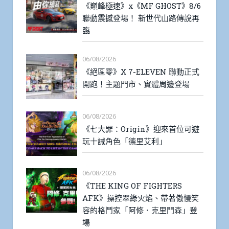
《巔峰極速》x《MF GHOST》8/6
聯動震撼登場！ 新世代山路傳說再
臨
06/08/2026
《絕區零》X 7-ELEVEN 聯動正式
開跑！主題門市、實體周邊登場
06/08/2026
《七大罪：Origin》迎來首位可遊
玩十誡角色「德里艾利」
06/08/2026
《THE KING OF FIGHTERS
AFK》操控翠綠火焰、帶著傲慢笑
容的格鬥家「阿修．克里門森」登
場