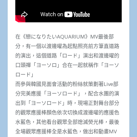
在《戀になりたいAQUARIUM》MV最後部
分，有一個以渡邊曜為起點照亮前方筆直道路
的演出，這個道路「ロード」演出和渡邊曜的
口頭禪「ヨーソロ」合在一起就稱作「ヨーソ
ロード」
而參與韓國見面會活動的粉絲就策劃著Live部
分完美應援「ヨーソロード」，配合水團的演
出到「ヨーソロード」時，現場正對舞台部分
的觀眾應援棒顏色依次切換成渡邊曜的應援色
水藍色，其他看台觀眾全部熄滅熒光棒，最後
全場觀眾應援棒全是水藍色，做出和動畫MV