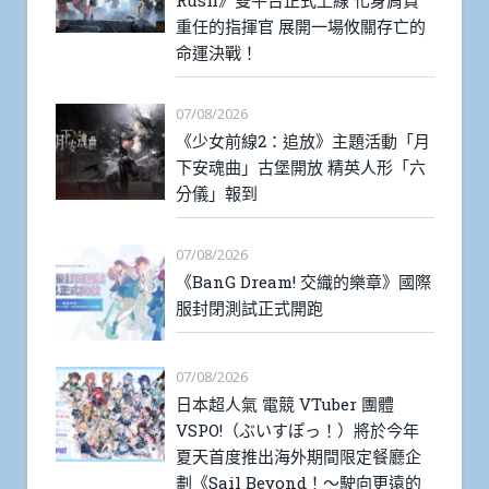
Rush》雙平台正式上線 化身肩負
重任的指揮官 展開一場攸關存亡的
命運決戰！
07/08/2026
《少女前線2：追放》主題活動「月
下安魂曲」古堡開放 精英人形「六
分儀」報到
07/08/2026
《BanG Dream! 交織的樂章》國際
服封閉測試正式開跑
07/08/2026
日本超人氣 電競 VTuber 團體
VSPO!（ぶいすぽっ！）將於今年
夏天首度推出海外期間限定餐廳企
劃《Sail Beyond！～駛向更遠的