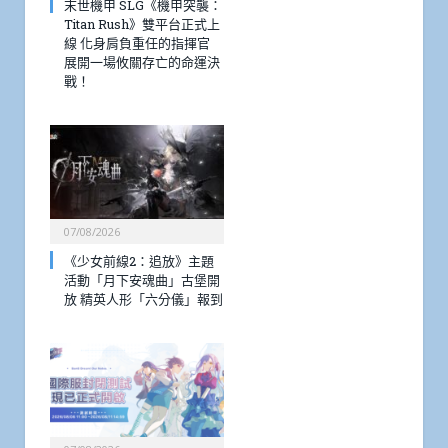
末世機甲 SLG《機甲突襲：
Titan Rush》雙平台正式上
線 化身肩負重任的指揮官
展開一場攸關存亡的命運決
戰！
07/08/2026
《少女前線2：追放》主題
活動「月下安魂曲」古堡開
放 精英人形「六分儀」報到