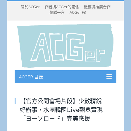
關於ACGer
作者與ACGer的關係
徵稿與推廣合作
總編一言
ACGer FB
ACGER 目錄
【官方公開會場片段】少數精銳
好辦事，水團韓國Live觀眾實現
「ヨーソロード」完美應援