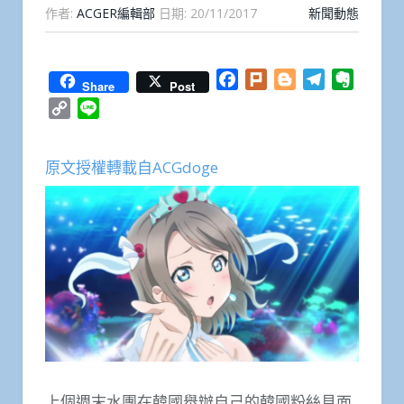
作者:
ACGER編輯部
日期:
20/11/2017
新聞動態
Facebook
Plurk
Blogger
Telegram
Everno
Share
Post
Copy
Line
Link
原文授權轉載自ACGdoge
上個週末水團在韓國舉辦自己的韓國粉絲見面