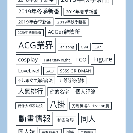
2019年冬季新番
2019年夏季新番
2019年春季新番
2019年秋季新番
ACGer雜燴所
2020年冬季新番
ACG業界
C94
C97
anisong
Figure
cosplay
FGO
Fate/stay night
LoveLive!
SSSS.GRIDMAN
SAO
五等分的花嫁
不起眼女主角培育法
人氣排行
個人評論
你的名字
八掛
刀劍神域Alicization篇
偶像大師灰姑娘
動畫情報
同人
動畫業界
同人誌
圖集
哥布林殺手
工作細胞