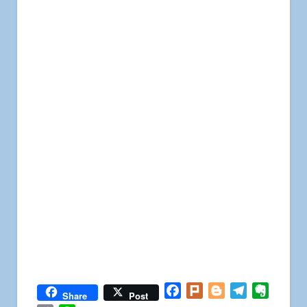
Facebook
Plurk
Blogger
Telegram
Everno
Share
Post