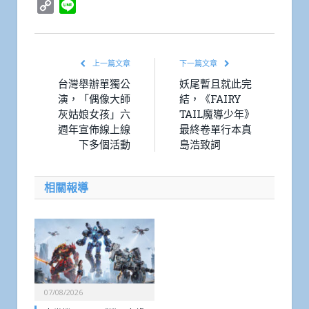
Copy
Line
Link
上一篇文章
下一篇文章
台灣舉辦單獨公
妖尾暫且就此完
演，「偶像大師
結，《FAIRY
灰姑娘女孩」六
TAIL魔導少年》
週年宣佈線上線
最終卷單行本真
下多個活動
島浩致詞
相關報導
07/08/2026