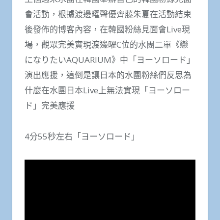
會活動，根據渡邊曜聲優齊藤朱夏在活動結束
後發佈的博客內容，在韓國粉絲見面會Live現
場，觀眾完美實現渡邊曜C位的水團二單《戀
になりたいAQUARIUM》中「ヨーソロード」
演出應援，這倒是讓日本的水團粉絲們反思為
什麼在水團日本Live上無法實現「ヨーソロー
ド」完美應援
4分55秒左右「ヨーソロード」