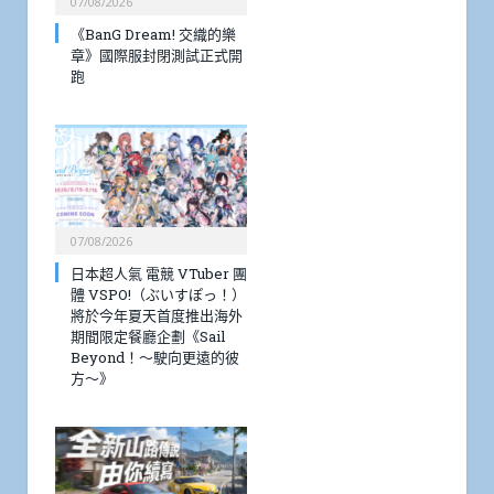
07/08/2026
《BanG Dream! 交織的樂
章》國際服封閉測試正式開
跑
07/08/2026
日本超人氣 電競 VTuber 團
體 VSPO!（ぶいすぽっ！）
將於今年夏天首度推出海外
期間限定餐廳企劃《Sail
Beyond！～駛向更遠的彼
方～》