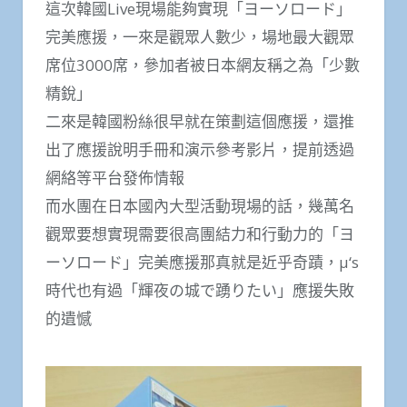
這次韓國Live現場能夠實現「ヨーソロード」
完美應援，一來是觀眾人數少，場地最大觀眾
席位3000席，參加者被日本網友稱之為「少數
精銳」
二來是韓國粉絲很早就在策劃這個應援，還推
出了應援說明手冊和演示參考影片，提前透過
網絡等平台發佈情報
而水團在日本國內大型活動現場的話，幾萬名
觀眾要想實現需要很高團結力和行動力的「ヨ
ーソロード」完美應援那真就是近乎奇蹟，μ‘s
時代也有過「輝夜の城で踴りたい」應援失敗
的遺憾