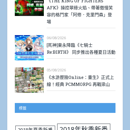
《THE KING OF FIGHTERS
AFK》操控翠綠火焰、帶著傲慢笑
容的格鬥家「阿修．克里門森」登
場
06/08/2026
[死神]東永降臨《七騎士
Re:BIRTH》 同步推出各種夏日活動
05/08/2026
《水滸歷險Online：重生》正式上
線！經典 PCMMORPG 再戰梁山
標籤
2018年秋季新番
2018年夏季新番