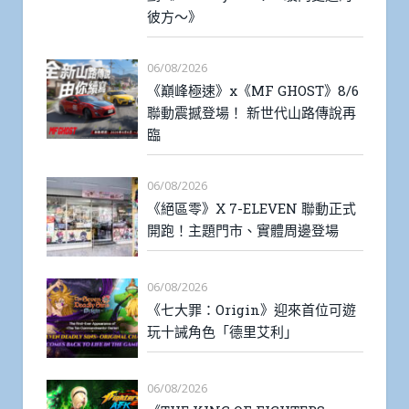
彼方～》
06/08/2026
《巔峰極速》x《MF GHOST》8/6
聯動震撼登場！ 新世代山路傳說再
臨
06/08/2026
《絕區零》X 7-ELEVEN 聯動正式
開跑！主題門市、實體周邊登場
06/08/2026
《七大罪：Origin》迎來首位可遊
玩十誡角色「德里艾利」
06/08/2026