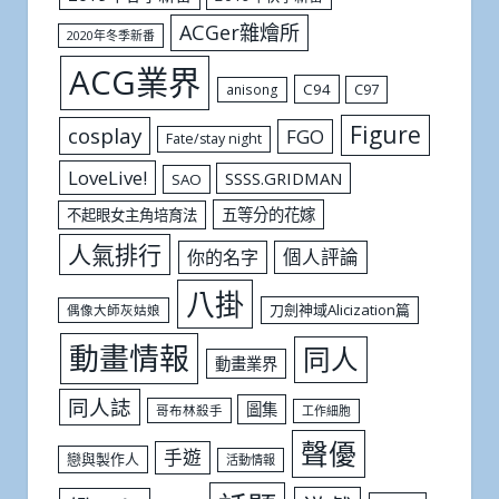
ACGer雜燴所
2020年冬季新番
ACG業界
C94
C97
anisong
Figure
cosplay
FGO
Fate/stay night
LoveLive!
SSSS.GRIDMAN
SAO
五等分的花嫁
不起眼女主角培育法
人氣排行
個人評論
你的名字
八掛
刀劍神域Alicization篇
偶像大師灰姑娘
動畫情報
同人
動畫業界
同人誌
圖集
哥布林殺手
工作細胞
聲優
手遊
戀與製作人
活動情報