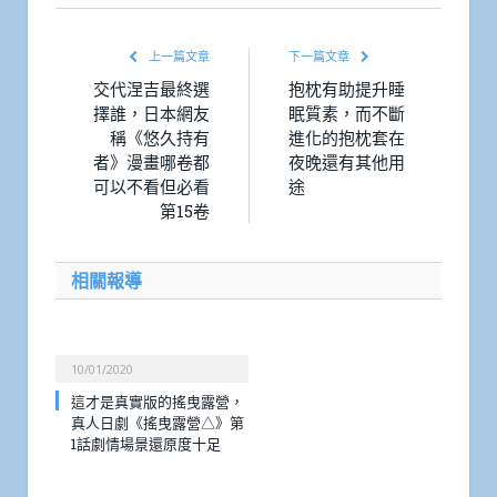
上一篇文章
下一篇文章
交代涅吉最終選
抱枕有助提升睡
擇誰，日本網友
眠質素，而不斷
稱《悠久持有
進化的抱枕套在
者》漫畫哪卷都
夜晚還有其他用
可以不看但必看
途
第15卷
相關報導
10/01/2020
這才是真實版的搖曳露營，
真人日劇《搖曳露營△》第
1話劇情場景還原度十足