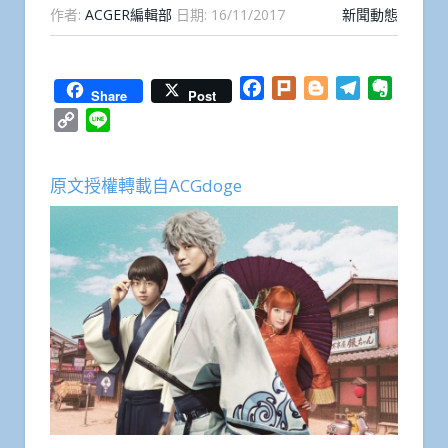
作者:
ACGER編輯部
日期:
16/11/2017
新聞動態
Facebook
Plurk
Blogger
Telegram
Everno
Share
Post
Copy
Line
Link
原文授權轉載自ACGdoge