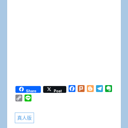
Facebook
Plurk
Blogger
Telegram
Everno
Share
Post
Copy
Line
Link
真人版