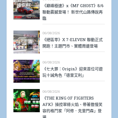
《巔峰極速》x《MF GHOST》8/6
聯動震撼登場！ 新世代山路傳說再
臨
06/08/2026
《絕區零》X 7-ELEVEN 聯動正式
開跑！主題門市、實體周邊登場
06/08/2026
《七大罪：Origin》迎來首位可遊
玩十誡角色「德里艾利」
06/08/2026
《THE KING OF FIGHTERS
AFK》操控翠綠火焰、帶著傲慢笑
容的格鬥家「阿修．克里門森」登
場