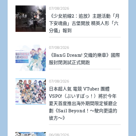
07/08/2026
《少女前線2：追放》主題活動「月
下安魂曲」古堡開放 精英人形「六
分儀」報到
07/08/2026
《BanG Dream! 交織的樂章》國際
服封閉測試正式開跑
07/08/2026
日本超人氣 電競 VTuber 團體
VSPO!（ぶいすぽっ！）將於今年
夏天首度推出海外期間限定餐廳企
劃《Sail Beyond！～駛向更遠的
彼方～》
06/08/2026