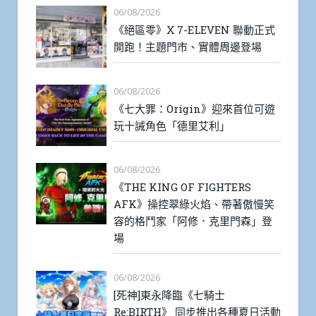
06/08/2026
《絕區零》X 7-ELEVEN 聯動正式
開跑！主題門市、實體周邊登場
06/08/2026
《七大罪：Origin》迎來首位可遊
玩十誡角色「德里艾利」
06/08/2026
《THE KING OF FIGHTERS
AFK》操控翠綠火焰、帶著傲慢笑
容的格鬥家「阿修．克里門森」登
場
06/08/2026
[死神]東永降臨《七騎士
Re:BIRTH》 同步推出各種夏日活動