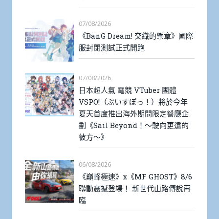
07/08/2026
《BanG Dream! 交織的樂章》國際
服封閉測試正式開跑
07/08/2026
日本超人氣 電競 VTuber 團體
VSPO!（ぶいすぽっ！）將於今年
夏天首度推出海外期間限定餐廳企
劃《Sail Beyond！～駛向更遠的
彼方～》
06/08/2026
《巔峰極速》x《MF GHOST》8/6
聯動震撼登場！ 新世代山路傳說再
臨