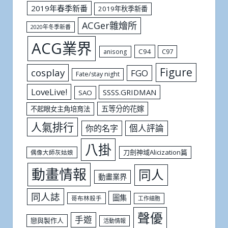
2019年春季新番
2019年秋季新番
ACGer雜燴所
2020年冬季新番
ACG業界
C94
C97
anisong
Figure
cosplay
FGO
Fate/stay night
LoveLive!
SSSS.GRIDMAN
SAO
五等分的花嫁
不起眼女主角培育法
人氣排行
個人評論
你的名字
八掛
刀劍神域Alicization篇
偶像大師灰姑娘
動畫情報
同人
動畫業界
同人誌
圖集
哥布林殺手
工作細胞
聲優
手遊
戀與製作人
活動情報