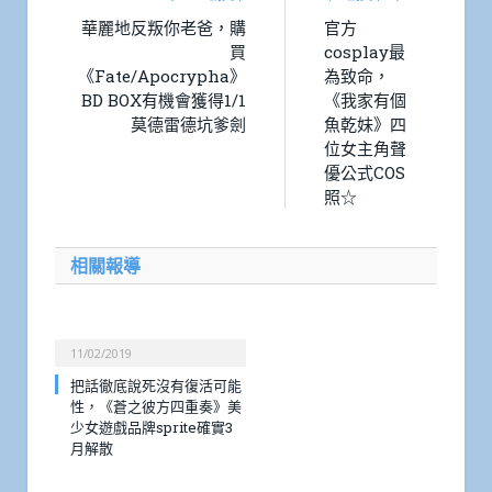
華麗地反叛你老爸，購
官方
買
cosplay最
《Fate/Apocrypha》
為致命，
BD BOX有機會獲得1/1
《我家有個
莫德雷德坑爹劍
魚乾妹》四
位女主角聲
優公式COS
照☆
相關報導
11/02/2019
把話徹底說死沒有復活可能
性，《蒼之彼方四重奏》美
少女遊戲品牌sprite確實3
月解散