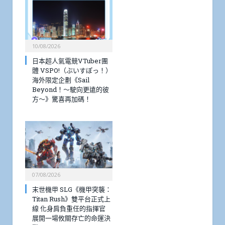
10/08/2026
日本超人氣電競VTuber團
體 VSPO!（ぶいすぽっ！）
海外限定企劃《Sail
Beyond！～駛向更遠的彼
方～》驚喜再加碼！
07/08/2026
末世機甲 SLG《機甲突襲：
Titan Rush》雙平台正式上
線 化身肩負重任的指揮官
展開一場攸關存亡的命運決