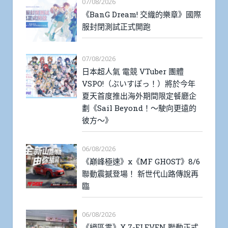
07/08/2026
《BanG Dream! 交織的樂章》國際
服封閉測試正式開跑
07/08/2026
日本超人氣 電競 VTuber 團體
VSPO!（ぶいすぽっ！）將於今年
夏天首度推出海外期間限定餐廳企
劃《Sail Beyond！～駛向更遠的
彼方～》
06/08/2026
《巔峰極速》x《MF GHOST》8/6
聯動震撼登場！ 新世代山路傳說再
臨
06/08/2026
《絕區零》X 7-ELEVEN 聯動正式