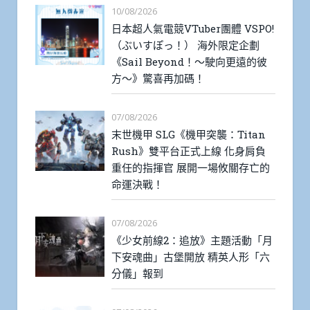
10/08/2026
日本超人氣電競VTuber團體 VSPO!
（ぶいすぽっ！） 海外限定企劃
《Sail Beyond！～駛向更遠的彼
方～》驚喜再加碼！
07/08/2026
末世機甲 SLG《機甲突襲：Titan
Rush》雙平台正式上線 化身肩負
重任的指揮官 展開一場攸關存亡的
命運決戰！
07/08/2026
《少女前線2：追放》主題活動「月
下安魂曲」古堡開放 精英人形「六
分儀」報到