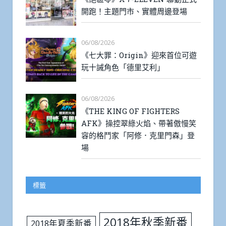
開跑！主題門市、實體周邊登場
06/08/2026
《七大罪：Origin》迎來首位可遊
玩十誡角色「德里艾利」
06/08/2026
《THE KING OF FIGHTERS
AFK》操控翠綠火焰、帶著傲慢笑
容的格鬥家「阿修．克里門森」登
場
標籤
2018年秋季新番
2018年夏季新番