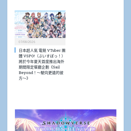
07/08/2026
日本超人氣 電競 VTuber 團
體 VSPO!（ぶいすぽっ！）
將於今年夏天首度推出海外
期間限定餐廳企劃《Sail
Beyond！～駛向更遠的彼
方～》