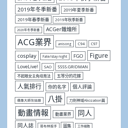
2019年冬季新番
2019年夏季新番
2019年春季新番
2019年秋季新番
ACGer雜燴所
2020年冬季新番
ACG業界
C94
C97
anisong
Figure
cosplay
FGO
Fate/stay night
LoveLive!
SSSS.GRIDMAN
SAO
五等分的花嫁
不起眼女主角培育法
人氣排行
個人評論
你的名字
八掛
刀劍神域Alicization篇
偶像大師灰姑娘
動畫情報
同人
動畫業界
同人誌
圖集
哥布林殺手
工作細胞