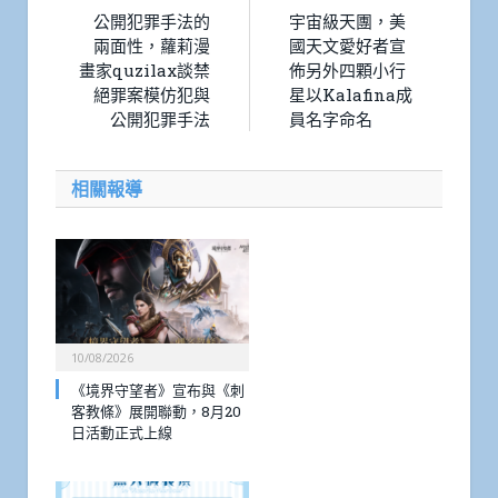
公開犯罪手法的
宇宙級天團，美
兩面性，蘿莉漫
國天文愛好者宣
畫家quzilax談禁
佈另外四顆小行
絕罪案模仿犯與
星以Kalafina成
公開犯罪手法
員名字命名
相關報導
10/08/2026
《境界守望者》宣布與《刺
客教條》展開聯動，8月20
日活動正式上線