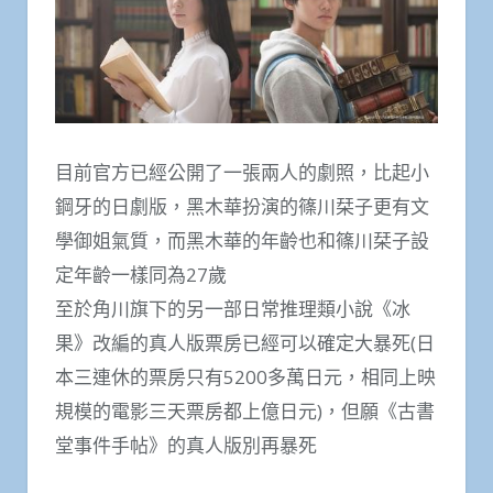
目前官方已經公開了一張兩人的劇照，比起小
鋼牙的日劇版，黑木華扮演的篠川栞子更有文
學御姐氣質，而黑木華的年齡也和篠川栞子設
定年齡一樣同為27歲
至於角川旗下的另一部日常推理類小說《冰
果》改編的真人版票房已經可以確定大暴死(日
本三連休的票房只有5200多萬日元，相同上映
規模的電影三天票房都上億日元)，但願《古書
堂事件手帖》的真人版別再暴死